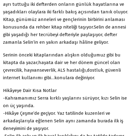
ayrı tuttuğu iki defterden onların günlük hayatlarına ve
yaşadıkları olaylara iki farklı bakış açısından tanık oluyor.
Kitap, günümüz anneleri ve gençlerinin birbirini anlaması
konusunda da rehber kitap niteliği taşıyor.Selin de annesi
gibi yaşadığı her tecrübeyi defteriyle paylaşıyor, defter
zamanla Selin’in en yakın arkadaşı hâline geliyor.
Serinin önceki kitaplarından alışkın olduğumuz gibi bu
kitapta da yazar,hayata dair ve her dönem güncel olan
çevrecilik, hayvanseverlik, ALS hastalığı,dostluk, güvenli
internet kullanımı gibi…konulara değiniyor.
Hikâyeye Dair Kısa Notlar
-Kahramanımız Serra kırklı yaşlarını sürüyor, kızı Selin ise
on üç yaşında.
-Hikâye Çeşme’de geçiyor. Yaz tatilinde kuzenleri ve
arkadaşlarıyla eğlenen Selin aynı zamanda burada ilk iş
deneyimini de yaşıyor.
-Selin ilk aşkı ve ilk hayal kırıklığını da bu tatilde tadıyor.