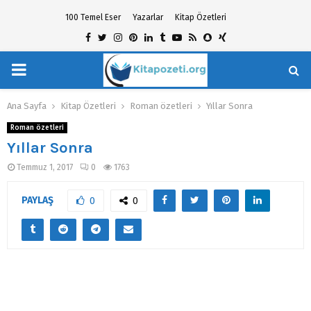
100 Temel Eser
Yazarlar
Kitap Özetleri
Facebook
Twitter
Instagram
Pinterest
Linkedin
Tumblr
Youtube
Rss
Snapchat
Xing
PRIMARY
hat
MENU
Ana Sayfa
Kitap Özetleri
Roman özetleri
Yıllar Sonra
Roman özetleri
Yıllar Sonra
Temmuz 1, 2017
0
1763
PAYLAŞ
0
0