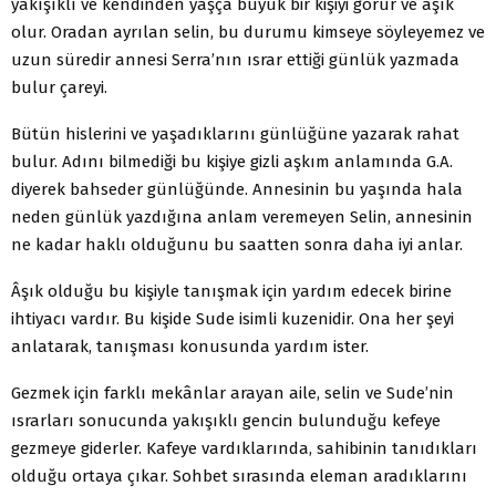
yakışıklı ve kendinden yaşça büyük bir kişiyi görür ve âşık
olur. Oradan ayrılan selin, bu durumu kimseye söyleyemez ve
uzun süredir annesi Serra’nın ısrar ettiği günlük yazmada
bulur çareyi.
Bütün hislerini ve yaşadıklarını günlüğüne yazarak rahat
bulur. Adını bilmediği bu kişiye gizli aşkım anlamında G.A.
diyerek bahseder günlüğünde. Annesinin bu yaşında hala
neden günlük yazdığına anlam veremeyen Selin, annesinin
ne kadar haklı olduğunu bu saatten sonra daha iyi anlar.
Âşık olduğu bu kişiyle tanışmak için yardım edecek birine
ihtiyacı vardır. Bu kişide Sude isimli kuzenidir. Ona her şeyi
anlatarak, tanışması konusunda yardım ister.
Gezmek için farklı mekânlar arayan aile, selin ve Sude’nin
ısrarları sonucunda yakışıklı gencin bulunduğu kefeye
gezmeye giderler. Kafeye vardıklarında, sahibinin tanıdıkları
olduğu ortaya çıkar. Sohbet sırasında eleman aradıklarını