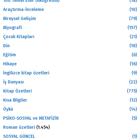
100 Temel Eser (İlköğretim)
(18)
Araştırma-İnceleme
(10)
Bireysel Gelişim
(79)
Biyografi
(157)
Çocuk Kitapları
(21)
Din
(18)
Eğitim
(6)
Hikaye
(16)
İngilizce kitap özetleri
(9)
İş Dunyası
(22)
Kitap Özetleri
(775)
Kısa Bilgiler
(12)
Öykü
(14)
PSİKO-SOSYAL ve METAFİZİK
(5)
Roman özetleri
(1.454)
SOSYAL GÜNCEL
(1)