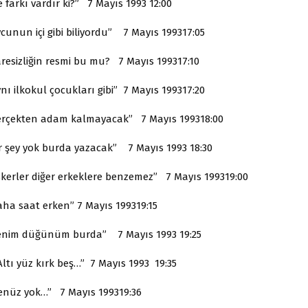
 farkı vardır ki?” 7 Mayıs 1993 12:00
cunun içi gibi biliyordu” 7 Mayıs 199317:05
aresizliğin resmi bu mu? 7 Mayıs 199317:10
nı ilkokul çocukları gibi” 7 Mayıs 199317:20
erçekten adam kalmayacak” 7 Mayıs 199318:00
ir şey yok burda yazacak” 7 Mayıs 1993 18:30
skerler diğer erkeklere benzemez” 7 Mayıs 199319:00
aha saat erken” 7 Mayıs 199319:15
enim düğünüm burda” 7 Mayıs 1993 19:25
ltı yüz kırk beş…” 7 Mayıs 1993 19:35
enüz yok…” 7 Mayıs 199319:36