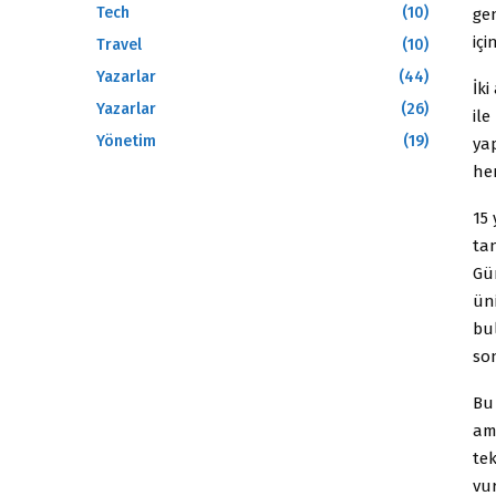
Tech
(10)
ge
içi
Travel
(10)
Yazarlar
(44)
İki
Yazarlar
(26)
il
Yönetim
(19)
ya
he
15 
ta
Gü
ün
bu
son
Bu
am
te
vu