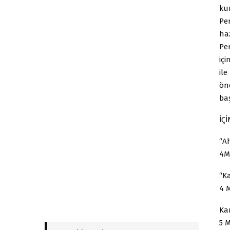
ku
Pe
haz
Per
iç
il
ön
ba
İÇ
“Ah
4M
“K
4 
Kan
5 