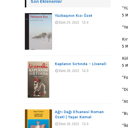
Son Eklenenler
“Y
5 
Yüzbaşının Kızı Özet
Ekim 29, 2023
0
“Ye
Kı
5 
Kö
Kaplanın Sırtında – Livaneli
5 
Ekim 28, 2023
0
“Fo
“D
“A
Ağrı Dağı Efsanesi Roman
“B
Özeti | Yaşar Kemal
Ekim 28, 2023
0
“İk