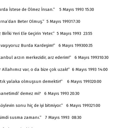
urda İstese de Ölmez İnsan.” 5 Mayıs 1993 15:30
arna’dan Beter Olmuş.” 5 Mayıs 199317:30
z Birİki Yeri Ele Geçirin Yeter.” 5 Mayıs 1993 23:55
avaşıyoruz Burda Kardeşim!” 6 Mayıs 199300:35
tanbul arzın merkezidir, arz ederim!” 6 Mayıs 199310:30
r Allahımız var, o da bize çok uzak!” 6 Mayıs 1993 14:00
rtık yalaka olmuşsun demektir!” 6 Mayıs 199320:00
manetimdi’ demez mi? 6 Mayıs 1993 20:30
öylevin sonu hiç de iyi bitmiyor.” 6 Mayıs 199321:00
şimdi susma zamanı.” 7 Mayıs 1993 08:30