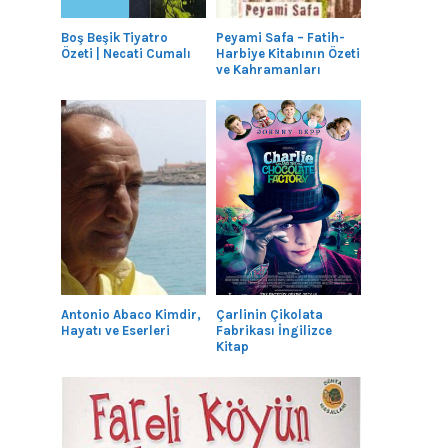
Boş Beşik Tiyatro
Peyami Safa – Fatih-
Özeti | Necati Cumalı
Harbiye Kitabının Özeti
ve Kahramanları
Antonio Abaco Kimdir,
Çarlinin Çikolata
Hayatı ve Eserleri
Fabrikası İngilizce
Kitap