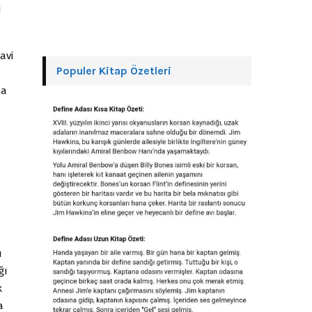
i
avi
Populer Kitap Özetleri
da
ı
ğı
k
a