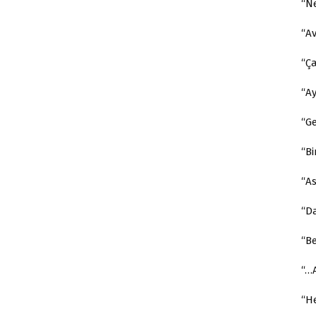
“Ne
“Av
“Ç
“Ay
“G
“B
“A
“D
“B
“…A
“H