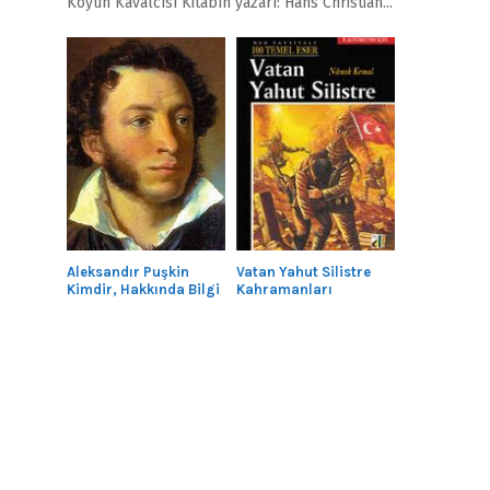
Köyün Kavalcısı Kitabın yazarı: Hans Christian...
Aleksandır Puşkin
Vatan Yahut Silistre
Kimdir, Hakkında Bilgi
Kahramanları