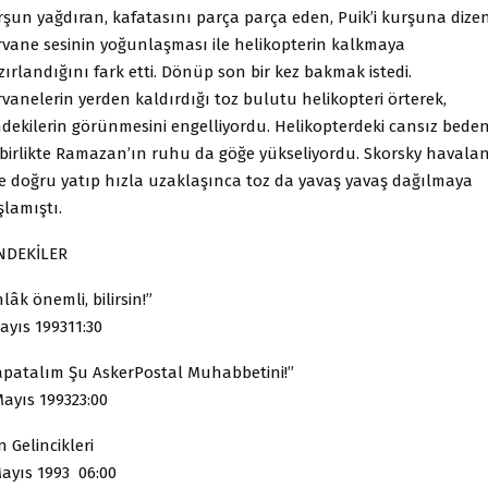
rşun yağdıran, kafatasını parça parça eden, Puik’i kurşuna dizen
rvane sesinin yoğunlaşması ile helikopterin kalkmaya
ırlandığını fark etti. Dönüp son bir kez bakmak istedi.
vanelerin yerden kaldırdığı toz bulutu helikopteri örterek,
indekilerin görünmesini engelliyordu. Helikopterdeki cansız bede
e birlikte Ramazan’ın ruhu da göğe yükseliyordu. Skorsky havalan
e doğru yatıp hızla uzaklaşınca toz da yavaş yavaş dağılmaya
şlamıştı.
İNDEKİLER
lâk önemli, bilirsin!”
ayıs 199311:30
apatalım Şu AskerPostal Muhabbetini!”
Mayıs 199323:00
 Gelincikleri
Mayıs 1993 06:00