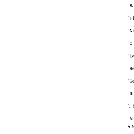
“B
“H
“N
“O 
“L
“B
“Ge
“R
“…b
“Ah
4 M