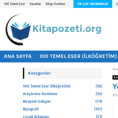
n KİTAP ÖZETİ
100 Temel Eser
Yazarlar
Kitap Özetleri
EN ÇOK OKUNANLAR
hat
ANA SAYFA
100 TEMEL ESER (İLKÖĞRETIM)
Ana
Kategoriler
Ro
Y
100 Temel Eser (İlköğretim)
(18)
Araştırma-İnceleme
(10)
O
Bireysel Gelişim
(79)
Biyografi
(157)
Çocuk Kitapları
(21)