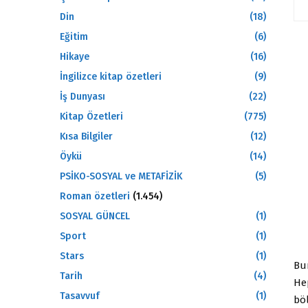
Din
(18)
Eğitim
(6)
Hikaye
(16)
İngilizce kitap özetleri
(9)
İş Dunyası
(22)
Kitap Özetleri
(775)
Kısa Bilgiler
(12)
Öykü
(14)
PSİKO-SOSYAL ve METAFİZİK
(5)
Roman özetleri
(1.454)
SOSYAL GÜNCEL
(1)
Sport
(1)
Stars
(1)
Bur
Tarih
(4)
He
Tasavvuf
(1)
böl