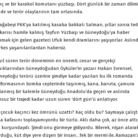
nç ve bir karakol komutanı yüzbaşı. Dört günlük bir zaman dilim
nde ve terör olaylarının tam ortasında.
 ağabeyi PKK’ya katılmış kasaba bakkalı Salman, yıllar sonra ted
e karısı hamile kalmış Tayfun Yüzbaşı ve Güneydoğu’ya haber
pmak için gelen gazeteci Ufuk kendi dramlarını yaşıyorlar. Aslın
rkes yaşanılanlardan habersiz.
yıl süren terör döneminin en önemli, cesur ve gerçekçi
nıklarından Güneydoğudan Öyküler’in yazarı Hakan Evrensel,
neydoğu terörü üzerine şimdiye kadar yazılan bu ilk romanda
iformasının bomba ceplerinde taşınmış, kana, baruta, çamura
lanmış bir kalemle Güneydoğu Anadolu’da geçen ve aslında
suz bir trajedi kadar uzun süren ‘dört gün’ü anlatıyor.
 çocuk kaçıncı kez ömrünü uzattı? Kaç oldu bu? Saymaya çalışt
a kafasını toplayamıyordu bir türlü. Aklı daha çok, az önce attı
k kurşundaydı. Şimdi onu görmeye gidiyordu. Bilerek, nişan alara
rduğu, küt diye yere düşen bir insan…Tek bir mermi ile..Ramazan’