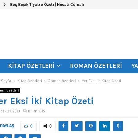
Boş Beşik Tiyatro Özeti | Necati Cumalı
KITAP ÖZETLERI
ROMAN ÖZETLERI
Y
 Sayfa
Kitap Özetleri
Roman özetleri
Yer Eksi İki Kitap Özeti
man özetleri
er Eksi İki Kitap Özeti
cak 21, 2013
0
1315
PAYLAŞ
0
0