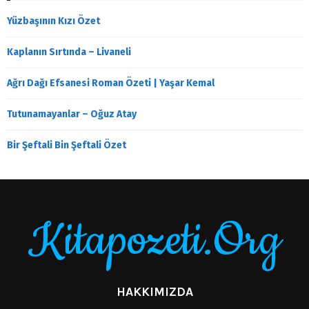
Yüzbaşının Kızı Özet
Kaplanın Sırtında – Livaneli
Ağrı Dağı Efsanesi Roman Özeti | Yaşar Kemal
Tutunamayanlar – Oğuz Atay
Bir Şeftali Bin Şeftali Özet
Kitapozeti.Org
HAKKIMIZDA