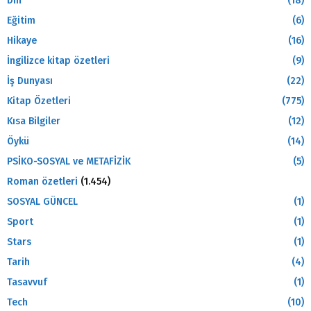
Din
(18)
Eğitim
(6)
Hikaye
(16)
İngilizce kitap özetleri
(9)
İş Dunyası
(22)
Kitap Özetleri
(775)
Kısa Bilgiler
(12)
Öykü
(14)
PSİKO-SOSYAL ve METAFİZİK
(5)
Roman özetleri
(1.454)
SOSYAL GÜNCEL
(1)
Sport
(1)
Stars
(1)
Tarih
(4)
Tasavvuf
(1)
Tech
(10)