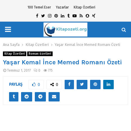
100 Temel Eser
Yazarlar
Kitap Özetleri
Facebook
Twitter
Instagram
Pinterest
Linkedin
Tumblr
Youtube
Rss
Snapchat
Xing
PRIMARY
hat
MENU
Ana Sayfa
Kitap Özetleri
Yaşar Kemal İnce Memed Romanı Özeti
Kitap Özetleri
Roman özetleri
Yaşar Kemal İnce Memed Romanı Özeti
Temmuz 1, 2017
0
775
PAYLAŞ
0
0