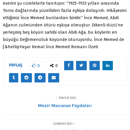
eserini şu cümlelerle tanıtıyor: “1925-1933 yıllan arasında
Toros dağlarında yüzelliden fazla eşkiya dolaşırdı. Hikâyesini
ettiğimiz İnce Memed bunlardan biridir.” İnce Memed, Abdi
Ağanın zulmünden ötürü eşkıya olmuştur. Dikenli düzü’ne
yerleşmiş beş köyün sahibi olan Abdi Ağa, bu köylerin en
büyüğü Değirmenoluk köyünde oturuyordu. İnce Memed de
[&hellipYaşar Kemal İnce Memed Romanı Özeti
PAYLAŞ
0
0
ÖNCEKI YAZI
Mesir Macunun Faydaları
SONRAKI YAZI