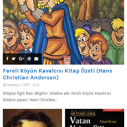
Fareli Köyün Kavalcısı Kitap Özeti (Hans
Christian Andersen)
Temmuz 1, 2017
0
Kitapla İlgili Bazı Bilgiler: Kitabın adı: Fareli Köyün Kavalcısı
Kitabın yazarı: Hans Christian...