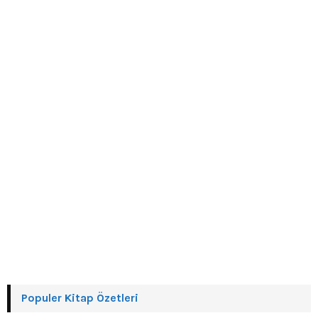
r
R
:
C
H
Populer Kitap Özetleri