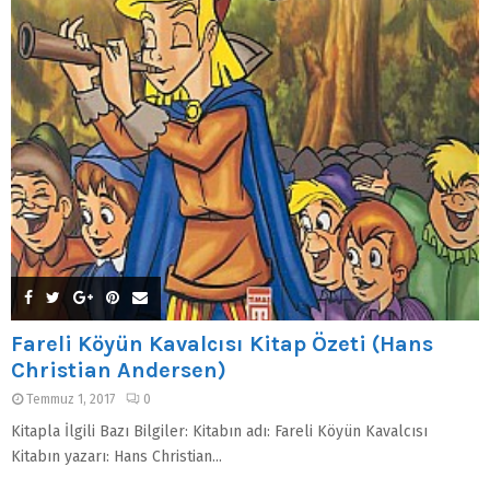
Fareli Köyün Kavalcısı Kitap Özeti (Hans
Christian Andersen)
Temmuz 1, 2017
0
Kitapla İlgili Bazı Bilgiler: Kitabın adı: Fareli Köyün Kavalcısı
Kitabın yazarı: Hans Christian...