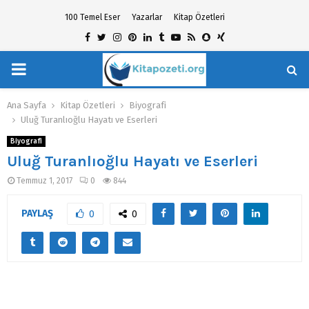
100 Temel Eser
Yazarlar
Kitap Özetleri
Facebook
Twitter
Instagram
Pinterest
Linkedin
Tumblr
Youtube
Rss
Snapchat
Xing
PRIMARY
hat
MENU
Ana Sayfa
Kitap Özetleri
Biyografi
Uluğ Turanlıoğlu Hayatı ve Eserleri
Biyografi
Uluğ Turanlıoğlu Hayatı ve Eserleri
Temmuz 1, 2017
0
844
PAYLAŞ
0
0