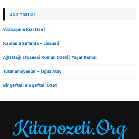
Son Yazılar
Yüzbaşının Kızı Özet
Kaplanın Sırtında – Livaneli
Ağrı Dağı Efsanesi Roman Özeti | Yaşar Kemal
Tutunamayanlar – Oğuz Atay
Bir Şeftali Bin Şeftali Özet
Kitapozeti.Org