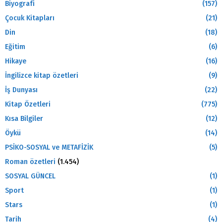
Biyografi
(157)
Çocuk Kitapları
(21)
Din
(18)
Eğitim
(6)
Hikaye
(16)
İngilizce kitap özetleri
(9)
İş Dunyası
(22)
Kitap Özetleri
(775)
Kısa Bilgiler
(12)
Öykü
(14)
PSİKO-SOSYAL ve METAFİZİK
(5)
Roman özetleri
(1.454)
SOSYAL GÜNCEL
(1)
Sport
(1)
Stars
(1)
Tarih
(4)