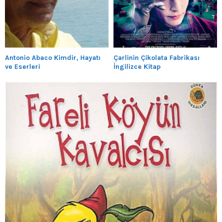
Antonio Abaco Kimdir, Hayatı
Çarlinin Çikolata Fabrikası
ve Eserleri
İngilizce Kitap