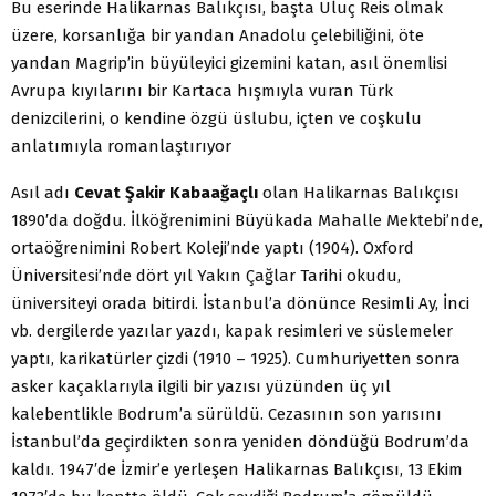
Bu eserinde Halikarnas Balıkçısı, başta Uluç Reis olmak
üzere, korsanlığa bir yandan Anadolu çelebiliğini, öte
yandan Magrip’in büyüleyici gizemini katan, asıl önemlisi
Avrupa kıyılarını bir Kartaca hışmıyla vuran Türk
denizcilerini, o kendine özgü üslubu, içten ve coşkulu
anlatımıyla romanlaştırıyor
Asıl adı
Cevat Şakir Kabaağaçlı
olan Halikarnas Balıkçısı
1890′da doğdu. İlköğrenimini Büyükada Mahalle Mektebi’nde,
ortaöğrenimini Robert Koleji’nde yaptı (1904). Oxford
Üniversitesi’nde dört yıl Yakın Çağlar Tarihi okudu,
üniversiteyi orada bitirdi. İstanbul’a dönünce Resimli Ay, İnci
vb. dergilerde yazılar yazdı, kapak resimleri ve süslemeler
yaptı, karikatürler çizdi (1910 – 1925). Cumhuriyetten sonra
asker kaçaklarıyla ilgili bir yazısı yüzünden üç yıl
kalebentlikle Bodrum’a sürüldü. Cezasının son yarısını
İstanbul’da geçirdikten sonra yeniden döndüğü Bodrum’da
kaldı. 1947′de İzmir’e yerleşen Halikarnas Balıkçısı, 13 Ekim