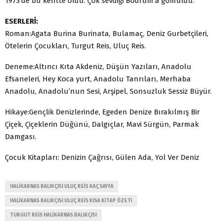
1973′de bu kentte öldü. Çok sevdiği Bodrum’a gömüldü.
ESERLERİ:
Roman:Agata Burina Burinata, Bulamaç, Deniz Gurbetçileri,
Ötelerin Çocukları, Turgut Reis, Uluç Reis.
Deneme:Altıncı Kıta Akdeniz, Düşün Yazıları, Anadolu
Efsaneleri, Hey Koca yurt, Anadolu Tanrıları, Merhaba
Anadolu, Anadolu’nun Sesi, Arşipel, Sonsuzluk Sessiz Büyür.
Hikaye:Gençlik Denizlerinde, Egeden Denize Bırakılmış Bir
Çiçek, Çiçeklerin Düğünü, Dalgıçlar, Mavi Sürgün, Parmak
Damgası.
Çocuk Kitapları: Denizin Çağrısı, Gülen Ada, Yol Ver Deniz
HALIKARNAS BALIKÇISI ULUÇ REIS KAÇ SAYFA
HALIKARNAS BALIKÇISI ULUÇ REIS KISA KITAP ÖZETI
TURGUT REIS HALIKARNAS BALIKÇISI