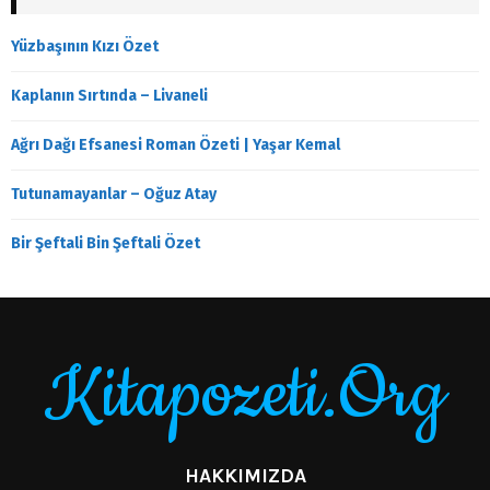
Yüzbaşının Kızı Özet
Kaplanın Sırtında – Livaneli
Ağrı Dağı Efsanesi Roman Özeti | Yaşar Kemal
Tutunamayanlar – Oğuz Atay
Bir Şeftali Bin Şeftali Özet
Kitapozeti.Org
HAKKIMIZDA