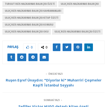
TURGUT REIS HALIKARNAS BALIKÇISI ÖZETI
ULUÇ REIS HALIKARNAS BALIKÇISI
ULUÇ REIS HALIKARNAS BALIKÇISI KAHRAMANLARI
ULUÇ REIS HALIKARNAS BALIKÇISI KITAP ÖZETI
ULUÇ REIS HALIKARNAS BALIKÇISI KONUSU
ULUÇ REIS HALIKARNAS BALIKÇISI OKU
ULUÇ REIS HALIKARNAS BALIKÇISI ÖZETI
PAYLAŞ
0
0
ÖNCEKI YAZI
Ruşen Eşref Ünaydın: “Diyorlar ki” Muharriri Çeşmeler
Kaşifi İstanbul Seyyahı
SONRAKI YAZI
Sefiller Victor HUGO detaylı kitap özeti