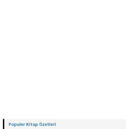
o
r
R
:
C
H
Populer Kitap Özetleri