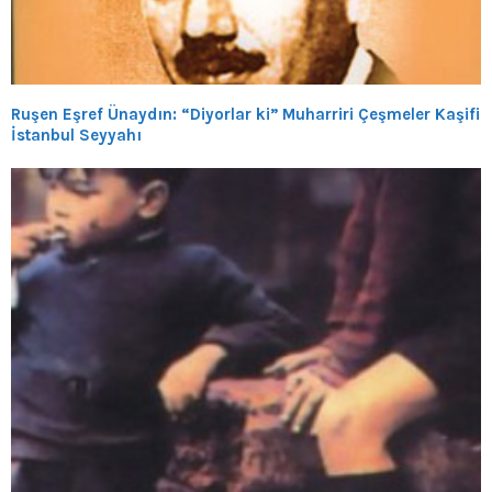
Ruşen Eşref Ünaydın: “Diyorlar ki” Muharriri Çeşmeler Kaşifi
İstanbul Seyyahı