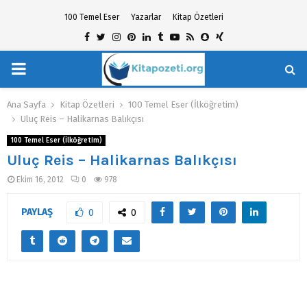
100 Temel Eser
Yazarlar
Kitap Özetleri
Facebook
Twitter
Instagram
Pinterest
Linkedin
Tumblr
Youtube
Rss
Snapchat
Xing
PRIMARY
hat
MENU
Ana Sayfa
Kitap Özetleri
100 Temel Eser (İlköğretim)
Uluç Reis – Halikarnas Balıkçısı
100 Temel Eser (İlköğretim)
Uluç Reis – Halikarnas Balıkçısı
Ekim 16, 2012
0
978
PAYLAŞ
0
0