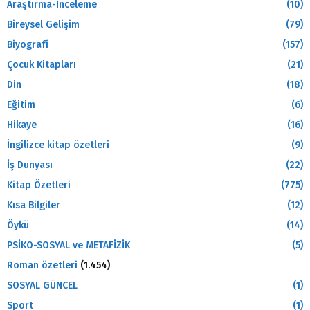
Araştırma-İnceleme
(10)
Bireysel Gelişim
(79)
Biyografi
(157)
Çocuk Kitapları
(21)
Din
(18)
Eğitim
(6)
Hikaye
(16)
İngilizce kitap özetleri
(9)
İş Dunyası
(22)
Kitap Özetleri
(775)
Kısa Bilgiler
(12)
Öykü
(14)
PSİKO-SOSYAL ve METAFİZİK
(5)
Roman özetleri
(1.454)
SOSYAL GÜNCEL
(1)
Sport
(1)