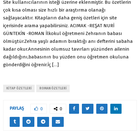
Site kullanıcılarının isteği üzerine eklenmiştir. Bu özetlerin
çok kısa olması size hızlı bir araştırma olanağı
sağlayacaktır. Kitapların daha geniş özetleri için site
içerisinde arama yapabilirsiniz. ACIMAK -REŞAT NURİ
GÜNTEKİN -ROMAN İlkokul öğretmeni Zehranın babası
ölmüştür.Zehra yaşlı adamın bıraktığı anı defterini sabaha
kadar okur.Annesinin olumsuz tavırları yüzünden ailenin
dağıldığını,babasının bu yüzden onu öğretmen okuluna
gönderdiğini öğrenir.İç […]
KITAP ÖZETLERI
ROMAN ÖZETLERI
PAYLAŞ
0
0