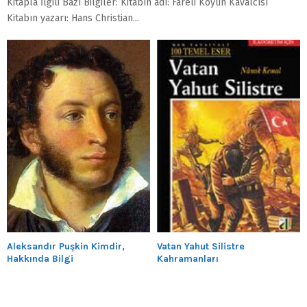
Kitapla İlgili Bazı Bilgiler: Kitabın adı: Fareli Köyün Kavalcısı
Kitabın yazarı: Hans Christian...
Aleksandır Puşkin Kimdir,
Vatan Yahut Silistre
Hakkında Bilgi
Kahramanları