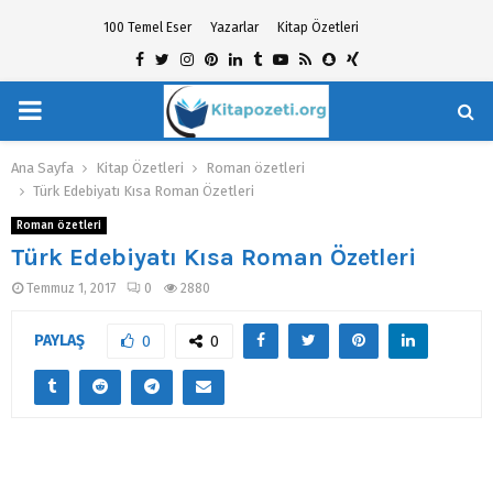
100 Temel Eser
Yazarlar
Kitap Özetleri
Facebook
Twitter
Instagram
Pinterest
Linkedin
Tumblr
Youtube
Rss
Snapchat
Xing
PRIMARY
hat
MENU
Ana Sayfa
Kitap Özetleri
Roman özetleri
Türk Edebiyatı Kısa Roman Özetleri
Roman özetleri
Türk Edebiyatı Kısa Roman Özetleri
Temmuz 1, 2017
0
2880
PAYLAŞ
0
0