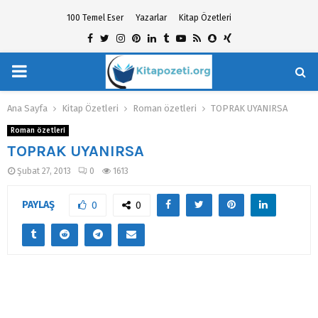
100 Temel Eser
Yazarlar
Kitap Özetleri
Facebook
Twitter
Instagram
Pinterest
Linkedin
Tumblr
Youtube
Rss
Snapchat
Xing
PRIMARY
hat
MENU
Ana Sayfa
Kitap Özetleri
Roman özetleri
TOPRAK UYANIRSA
Roman özetleri
TOPRAK UYANIRSA
Şubat 27, 2013
0
1613
PAYLAŞ
0
0