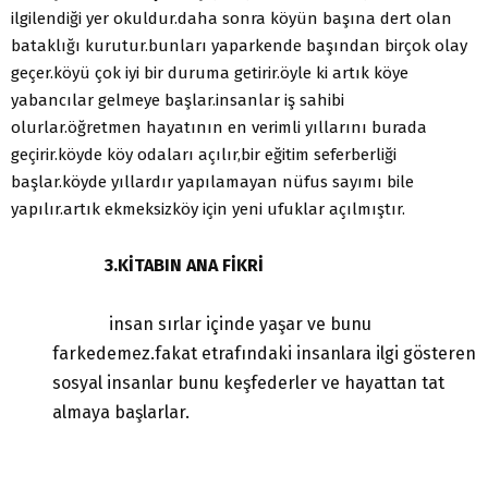
ilgilendiği yer okuldur.daha sonra köyün başına dert olan
bataklığı kurutur.bunları yaparkende başından birçok olay
geçer.köyü çok iyi bir duruma getirir.öyle ki artık köye
yabancılar gelmeye başlar.insanlar iş sahibi
olurlar.öğretmen hayatının en verimli yıllarını burada
geçirir.köyde köy odaları açılır,bir eğitim seferberliği
başlar.köyde yıllardır yapılamayan nüfus sayımı bile
yapılır.artık ekmeksizköy için yeni ufuklar açılmıştır.
3.KİTABIN ANA FİKRİ
insan sırlar içinde yaşar ve bunu
farkedemez.fakat etrafındaki insanlara ilgi gösteren
sosyal insanlar bunu keşfederler ve hayattan tat
almaya başlarlar.