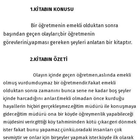
1.KİTABIN KONUSU
Bir öğretmenin emekli olduktan sonra
başından geçen olayları;bir öğretmenin
görevlerini,yapması gereken şeyleri anlatan bir kitaptır.
2.KİTABIN ÖZETİ
Olayın içinde geçen öğretmen,aslında emekli
olmuş vurdumduymaz bir öğretmendir.Fakat emekli
olduktan sonra zamanını bunca sene ne kadar boş şeyler
içinde harcadığını anlar.Emekli olmadan önce kurduğu
hayallerin hiçbiri gerçekleşmez.eğitim müdürü ile konuşmaya
gider.eğitim müdürü ona bir köyde öğreymenlik yapabileceği
müjdesini verir.gittiği köy tahmininden kötü çıkar.geri dönmek
ister fakat bunu yapamaz.çünkü,oradaki insanları çok
sevmiştir ve onlar için birşeyler yapmak ister.köyde ilk olarak