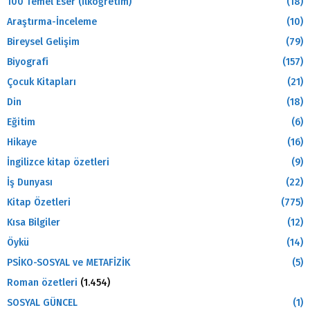
100 Temel Eser (İlköğretim)
(18)
Araştırma-İnceleme
(10)
Bireysel Gelişim
(79)
Biyografi
(157)
Çocuk Kitapları
(21)
Din
(18)
Eğitim
(6)
Hikaye
(16)
İngilizce kitap özetleri
(9)
İş Dunyası
(22)
Kitap Özetleri
(775)
Kısa Bilgiler
(12)
Öykü
(14)
PSİKO-SOSYAL ve METAFİZİK
(5)
Roman özetleri
(1.454)
SOSYAL GÜNCEL
(1)