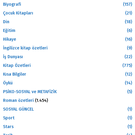
Biyografi
(157)
Çocuk Kitapları
(21)
Din
(18)
Eğitim
(6)
Hikaye
(16)
İngilizce kitap özetleri
(9)
İş Dunyası
(22)
Kitap Özetleri
(775)
Kısa Bilgiler
(12)
Öykü
(14)
PSİKO-SOSYAL ve METAFİZİK
(5)
Roman özetleri
(1.454)
SOSYAL GÜNCEL
(1)
Sport
(1)
Stars
(1)