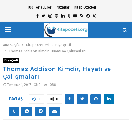
100 Temel Eser
Yazarlar
Kitap Özetleri
Facebook
Twitter
Instagram
Pinterest
Linkedin
Tumblr
Youtube
Rss
Snapchat
Xing
PRIMARY
hat
MENU
Ana Sayfa
Kitap Özetleri
Biyografi
Thomas Addison Kimdir, Hayatı ve Çalışmaları
Biyografi
Thomas Addison Kimdir, Hayatı ve
Çalışmaları
Temmuz 1, 2017
0
1088
PAYLAŞ
1
0