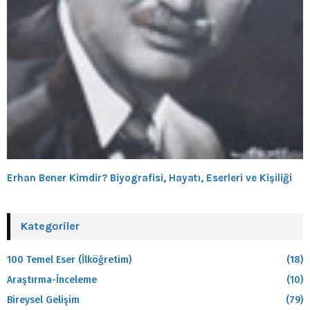
Erhan Bener Kimdir? Biyografisi, Hayatı, Eserleri ve Kişiliği
Kategoriler
100 Temel Eser (İlköğretim)
(18)
Araştırma-İnceleme
(10)
Bireysel Gelişim
(79)