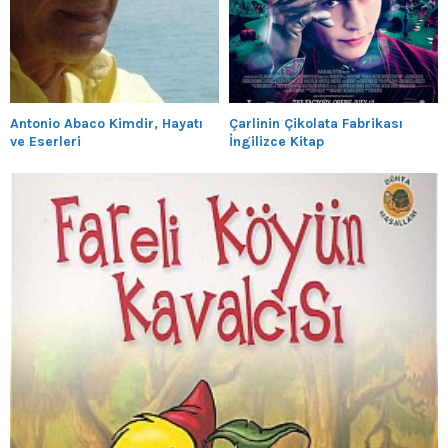
Antonio Abaco Kimdir, Hayatı
Çarlinin Çikolata Fabrikası
ve Eserleri
İngilizce Kitap