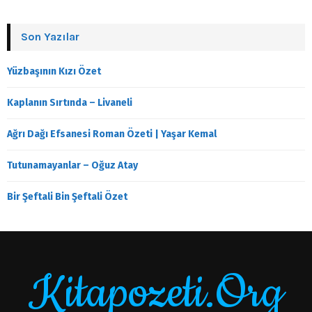
Son Yazılar
Yüzbaşının Kızı Özet
Kaplanın Sırtında – Livaneli
Ağrı Dağı Efsanesi Roman Özeti | Yaşar Kemal
Tutunamayanlar – Oğuz Atay
Bir Şeftali Bin Şeftali Özet
Kitapozeti.Org