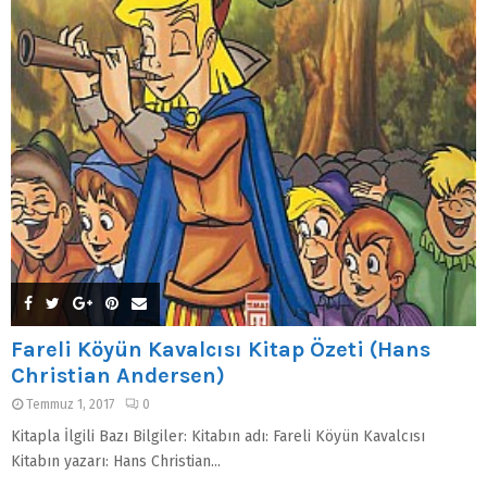
Fareli Köyün Kavalcısı Kitap Özeti (Hans
Christian Andersen)
Temmuz 1, 2017
0
Kitapla İlgili Bazı Bilgiler: Kitabın adı: Fareli Köyün Kavalcısı
Kitabın yazarı: Hans Christian...