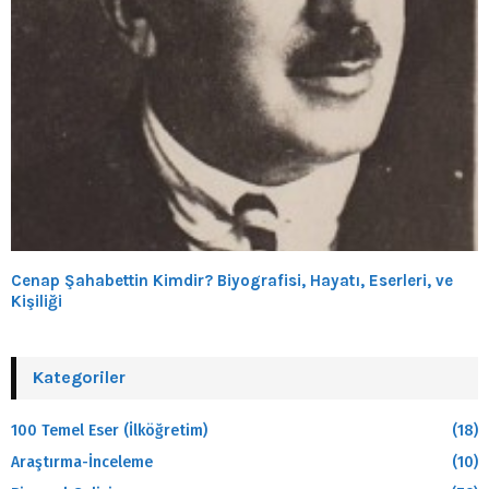
Cenap Şahabettin Kimdir? Biyografisi, Hayatı, Eserleri, ve
Kişiliği
Kategoriler
100 Temel Eser (İlköğretim)
(18)
Araştırma-İnceleme
(10)