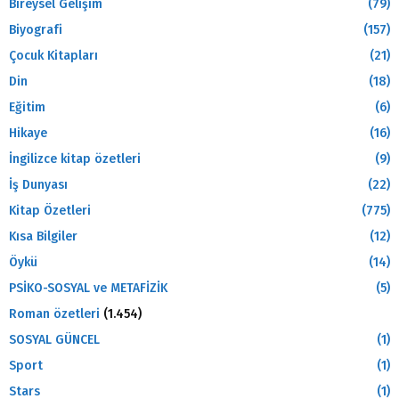
Bireysel Gelişim
(79)
Biyografi
(157)
Çocuk Kitapları
(21)
Din
(18)
Eğitim
(6)
Hikaye
(16)
İngilizce kitap özetleri
(9)
İş Dunyası
(22)
Kitap Özetleri
(775)
Kısa Bilgiler
(12)
Öykü
(14)
PSİKO-SOSYAL ve METAFİZİK
(5)
Roman özetleri
(1.454)
SOSYAL GÜNCEL
(1)
Sport
(1)
Stars
(1)