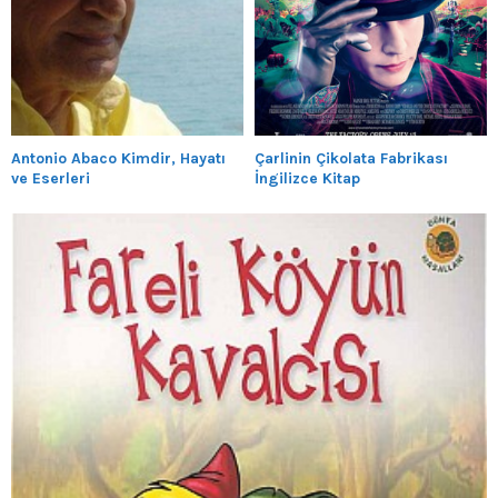
Antonio Abaco Kimdir, Hayatı
Çarlinin Çikolata Fabrikası
ve Eserleri
İngilizce Kitap