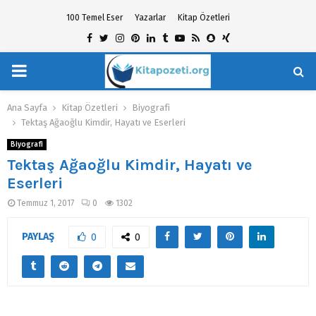
100 Temel Eser
Yazarlar
Kitap Özetleri
Facebook
Twitter
Instagram
Pinterest
Linkedin
Tumblr
Youtube
Rss
Snapchat
Xing
PRIMARY
hat
MENU
Ana Sayfa
Kitap Özetleri
Biyografi
Tektaş Ağaoğlu Kimdir, Hayatı ve Eserleri
Biyografi
Tektaş Ağaoğlu Kimdir, Hayatı ve
Eserleri
Temmuz 1, 2017
0
1302
PAYLAŞ
0
0