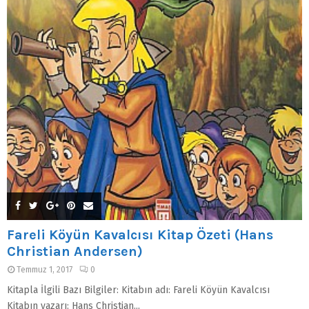
Fareli Köyün Kavalcısı Kitap Özeti (Hans
Christian Andersen)
Temmuz 1, 2017
0
Kitapla İlgili Bazı Bilgiler: Kitabın adı: Fareli Köyün Kavalcısı
Kitabın yazarı: Hans Christian...