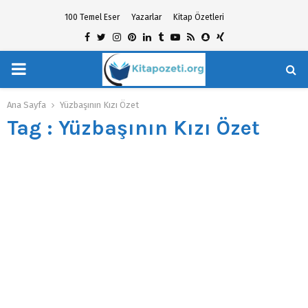
100 Temel Eser
Yazarlar
Kitap Özetleri
Facebook
Twitter
Instagram
Pinterest
Linkedin
Tumblr
Youtube
Rss
Snapchat
Xing
PRIMARY
hat
MENU
Ana Sayfa
Yüzbaşının Kızı Özet
Tag : Yüzbaşının Kızı Özet