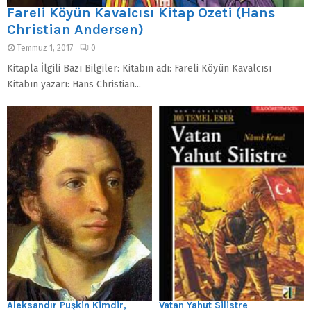
Fareli Köyün Kavalcısı Kitap Özeti (Hans
Christian Andersen)
Temmuz 1, 2017
0
Kitapla İlgili Bazı Bilgiler: Kitabın adı: Fareli Köyün Kavalcısı
Kitabın yazarı: Hans Christian...
Aleksandır Puşkin Kimdir,
Vatan Yahut Silistre