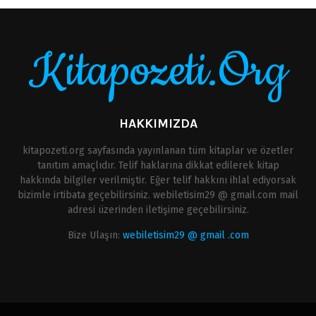
Kitapozeti.Org
HAKKIMIZDA
kitapozeti.org sayfasında yayınlanan tüm kitaplar ve özetler
tanıtım amaçlıdır. Telif haklarına dikkat edilerek kitap
hakkında bilgiler verilmiştir. Eğer telif hakkını ihlal ediyorsak
bizimle irtibata geçebilirsiniz. webiletisim29 @ gmail.com mail
adresi üzerinden iletişime geçebilirsiniz.
Bize Ulaşın:
webiletisim29 @ gmail .com