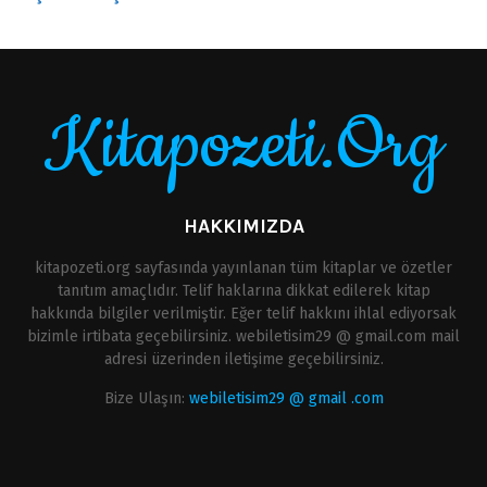
Kitapozeti.Org
HAKKIMIZDA
kitapozeti.org sayfasında yayınlanan tüm kitaplar ve özetler
tanıtım amaçlıdır. Telif haklarına dikkat edilerek kitap
hakkında bilgiler verilmiştir. Eğer telif hakkını ihlal ediyorsak
bizimle irtibata geçebilirsiniz. webiletisim29 @ gmail.com mail
adresi üzerinden iletişime geçebilirsiniz.
Bize Ulaşın:
webiletisim29 @ gmail .com