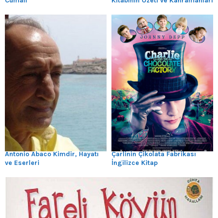
Cumalı
Kitabının Özeti ve Kahramanları
Antonio Abaco Kimdir, Hayatı
Çarlinin Çikolata Fabrikası
ve Eserleri
İngilizce Kitap