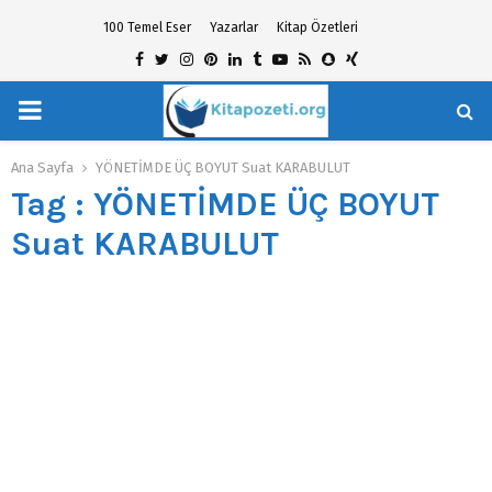
100 Temel Eser
Yazarlar
Kitap Özetleri
Facebook
Twitter
Instagram
Pinterest
Linkedin
Tumblr
Youtube
Rss
Snapchat
Xing
PRIMARY
hat
MENU
Ana Sayfa
YÖNETİMDE ÜÇ BOYUT Suat KARABULUT
Tag : YÖNETİMDE ÜÇ BOYUT
Suat KARABULUT