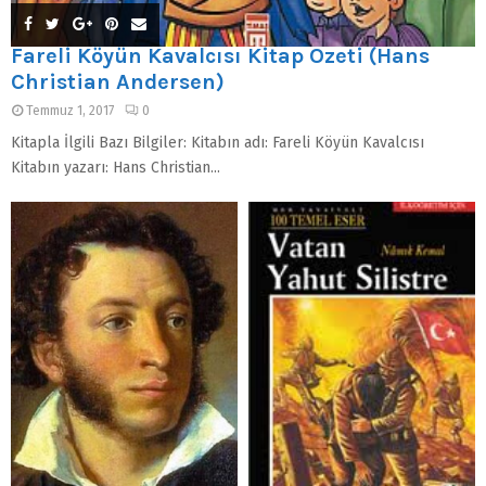
Fareli Köyün Kavalcısı Kitap Özeti (Hans
Christian Andersen)
Temmuz 1, 2017
0
Kitapla İlgili Bazı Bilgiler: Kitabın adı: Fareli Köyün Kavalcısı
Kitabın yazarı: Hans Christian...