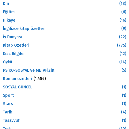
Din
(18)
Eğitim
(6)
Hikaye
(16)
İngilizce kitap özetleri
(9)
İş Dunyası
(22)
Kitap Özetleri
(775)
Kısa Bilgiler
(12)
Öykü
(14)
PSİKO-SOSYAL ve METAFİZİK
(5)
Roman özetleri
(1.454)
SOSYAL GÜNCEL
(1)
Sport
(1)
Stars
(1)
Tarih
(4)
Tasavvuf
(1)
Tech
(10)