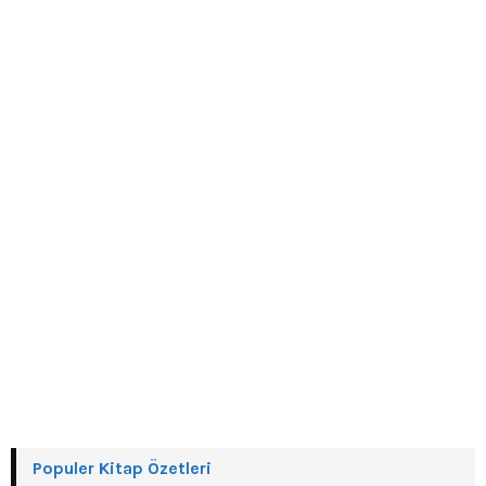
o
r
R
:
C
H
Populer Kitap Özetleri