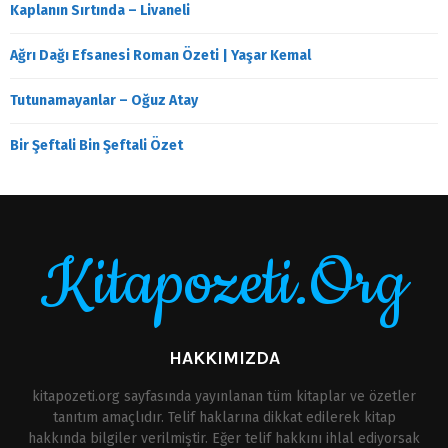
Kaplanın Sırtında – Livaneli
Ağrı Dağı Efsanesi Roman Özeti | Yaşar Kemal
Tutunamayanlar – Oğuz Atay
Bir Şeftali Bin Şeftali Özet
Kitapozeti.Org
HAKKIMIZDA
kitapozeti.org sayfasında yayınlanan tüm kitaplar ve özetler
tanıtım amaçlıdır. Telif haklarına dikkat edilerek kitap
hakkında bilgiler verilmiştir. Eğer telif hakkını ihlal ediyorsak