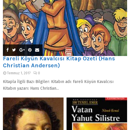
Fareli Köyün Kavalcısı Kitap Özeti (Hans
Christian Andersen)
Temmuz 1, 2017
0
Kitapla İlgili Bazı Bilgiler: Kitabın adı: Fareli Köyün Kavalcısı
Kitabın yazarı: Hans Christian...