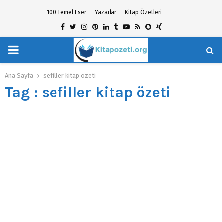
100 Temel Eser
Yazarlar
Kitap Özetleri
Facebook
Twitter
Instagram
Pinterest
Linkedin
Tumblr
Youtube
Rss
Snapchat
Xing
PRIMARY
hat
MENU
Ana Sayfa
sefiller kitap özeti
Tag : sefiller kitap özeti