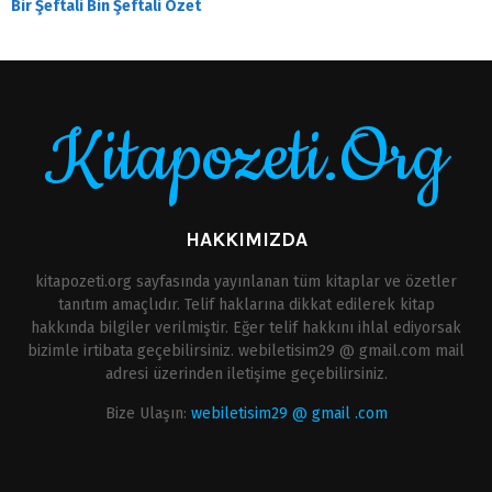
Bir Şeftali Bin Şeftali Özet
Kitapozeti.Org
HAKKIMIZDA
kitapozeti.org sayfasında yayınlanan tüm kitaplar ve özetler
tanıtım amaçlıdır. Telif haklarına dikkat edilerek kitap
hakkında bilgiler verilmiştir. Eğer telif hakkını ihlal ediyorsak
bizimle irtibata geçebilirsiniz. webiletisim29 @ gmail.com mail
adresi üzerinden iletişime geçebilirsiniz.
Bize Ulaşın:
webiletisim29 @ gmail .com