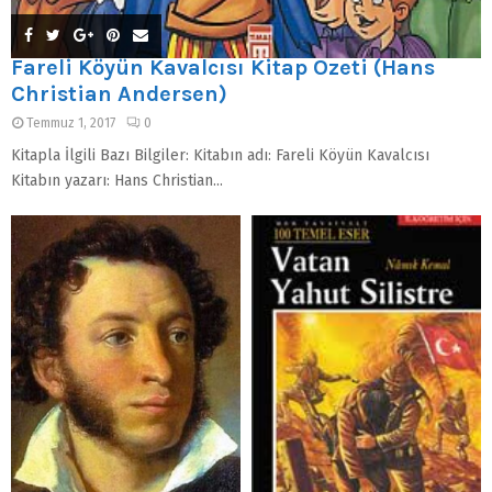
Fareli Köyün Kavalcısı Kitap Özeti (Hans
Christian Andersen)
Temmuz 1, 2017
0
Kitapla İlgili Bazı Bilgiler: Kitabın adı: Fareli Köyün Kavalcısı
Kitabın yazarı: Hans Christian...