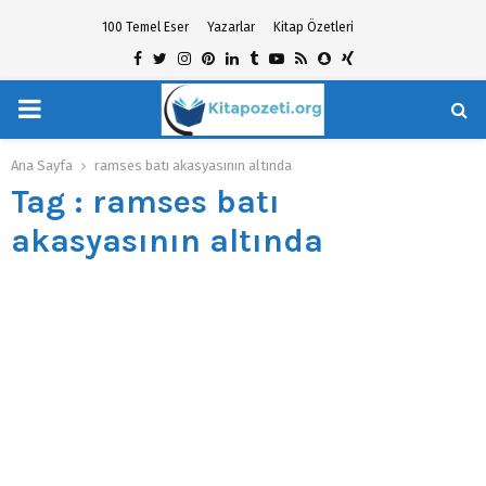
100 Temel Eser
Yazarlar
Kitap Özetleri
Facebook
Twitter
Instagram
Pinterest
Linkedin
Tumblr
Youtube
Rss
Snapchat
Xing
PRIMARY
hat
MENU
Ana Sayfa
ramses batı akasyasının altında
Tag : ramses batı
akasyasının altında