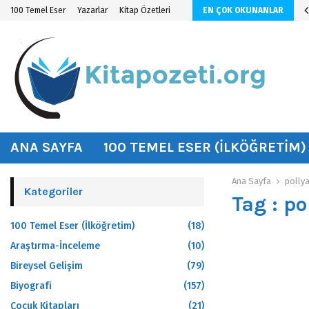
n KİTAP ÖZETİ
100 Temel Eser
Yazarlar
Kitap Özetleri
EN ÇOK OKUNANLAR
hat
ANA SAYFA
100 TEMEL ESER (İLKÖĞRETIM)
Ana Sayfa
pollya
Kategoriler
Tag : po
100 Temel Eser (İlköğretim)
(18)
Araştırma-İnceleme
(10)
Bireysel Gelişim
(79)
Biyografi
(157)
Çocuk Kitapları
(21)