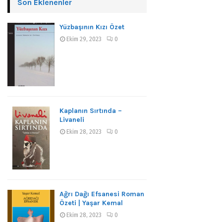
Son Eklenenler
Yüzbaşının Kızı Özet
Ekim 29, 2023
0
Kaplanın Sırtında –
Livaneli
Ekim 28, 2023
0
Ağrı Dağı Efsanesi Roman
Özeti | Yaşar Kemal
Ekim 28, 2023
0