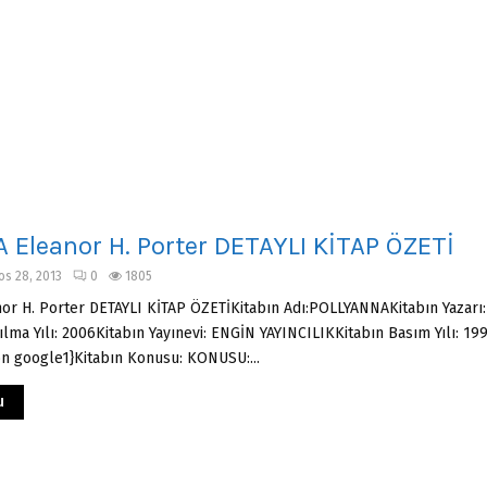
 Eleanor H. Porter DETAYLI KİTAP ÖZETİ
os 28, 2013
0
1805
r H. Porter DETAYLI KİTAP ÖZETİKitabın Adı:POLLYANNAKitabın Yazarı:
ılma Yılı: 2006Kitabın Yayınevi: ENGİN YAYINCILIKKitabın Basım Yılı: 19
on google1}Kitabın Konusu: KONUSU:...
u