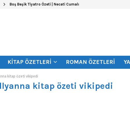
Boş Beşik Tiyatro Özeti | Necati Cumalı
KITAP ÖZETLERI
ROMAN ÖZETLERI
Y
nna kitap özeti vikipedi
llyanna kitap özeti vikipedi