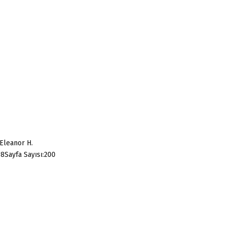
:
C
H
Eleanor H.
98Sayfa Sayısı:200