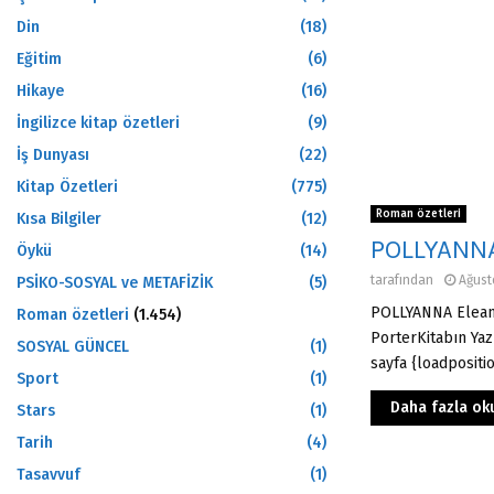
Din
(18)
Eğitim
(6)
Hikaye
(16)
İngilizce kitap özetleri
(9)
İş Dunyası
(22)
Kitap Özetleri
(775)
Roman özetleri
Kısa Bilgiler
(12)
POLLYANNA
Öykü
(14)
tarafından
Ağust
PSİKO-SOSYAL ve METAFİZİK
(5)
POLLYANNA Eleano
Roman özetleri
(1.454)
PorterKitabın Yaz
SOSYAL GÜNCEL
(1)
sayfa {loadpositi
Sport
(1)
Daha fazla ok
Stars
(1)
Tarih
(4)
Tasavvuf
(1)