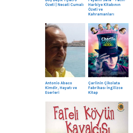
Özeti | Necati Cumalı
Harbiye Kitabının
Özeti ve
Kahramanları
Antonio Abaco
Çarlinin Çikolata
Kimdir, Hayatı ve
Fabrikası İngilizce
Eserleri
Kitap