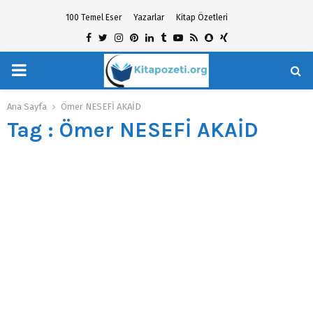
100 Temel Eser
Yazarlar
Kitap Özetleri
Facebook
Twitter
Instagram
Pinterest
Linkedin
Tumblr
Youtube
Rss
Snapchat
Xing
PRIMARY
hat
MENU
Ana Sayfa
Ömer NESEFİ AKAİD
Tag : Ömer NESEFİ AKAİD