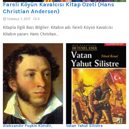
Fareli Köyün Kavalcısı Kitap Özeti (Hans
Christian Andersen)
Temmuz 1, 2017
0
Kitapla İlgili Bazı Bilgiler: Kitabın adı: Fareli Köyün Kavalcısı
Kitabın yazarı: Hans Christian...
Aleksandır Puşkin Kimdir,
Vatan Yahut Silistre