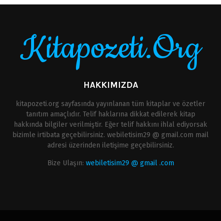
Kitapozeti.Org
HAKKIMIZDA
kitapozeti.org sayfasında yayınlanan tüm kitaplar ve özetler
tanıtım amaçlıdır. Telif haklarına dikkat edilerek kitap
hakkında bilgiler verilmiştir. Eğer telif hakkını ihlal ediyorsak
bizimle irtibata geçebilirsiniz. webiletisim29 @ gmail.com mail
adresi üzerinden iletişime geçebilirsiniz.
Bize Ulaşın:
webiletisim29 @ gmail .com