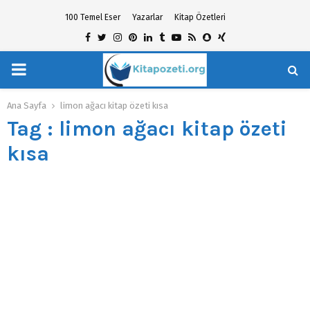
100 Temel Eser
Yazarlar
Kitap Özetleri
Facebook
Twitter
Instagram
Pinterest
Linkedin
Tumblr
Youtube
Rss
Snapchat
Xing
PRIMARY
hat
MENU
Ana Sayfa
limon ağacı kitap özeti kısa
Tag : limon ağacı kitap özeti
kısa