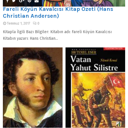
Fareli Köyün Kavalcısı Kitap Özeti (Hans
Christian Andersen)
Temmuz 1, 2017
0
Kitapla İlgili Bazı Bilgiler: Kitabın adı: Fareli Köyün Kavalcısı
Kitabın yazarı: Hans Christian...