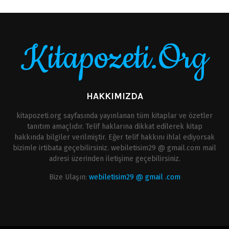
Kitapozeti.Org
HAKKIMIZDA
kitapozeti.org sayfasında yayınlanan tüm kitaplar ve özetler
tanıtım amaçlıdır. Telif haklarına dikkat edilerek kitap
hakkında bilgiler verilmiştir. Eğer telif hakkını ihlal ediyorsak
bizimle irtibata geçebilirsiniz. webiletisim29 @ gmail.com mail
adresi üzerinden iletişime geçebilirsiniz.
Bize Ulaşın:
webiletisim29 @ gmail .com