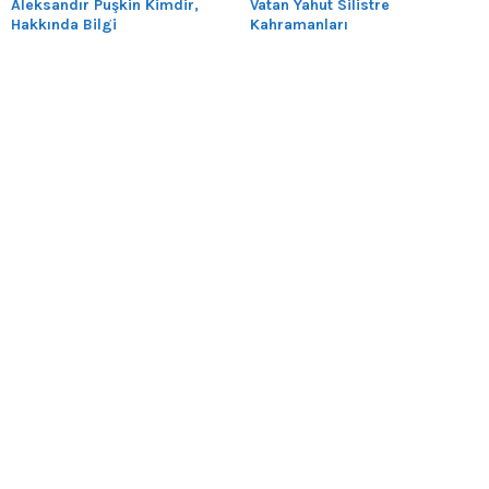
Aleksandır Puşkin Kimdir,
Vatan Yahut Silistre
Hakkında Bilgi
Kahramanları