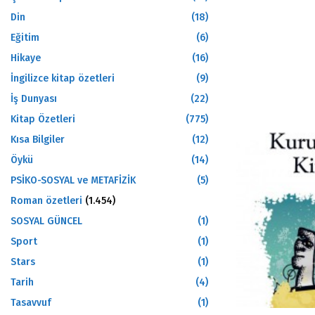
Din
(18)
Eğitim
(6)
Hikaye
(16)
İngilizce kitap özetleri
(9)
İş Dunyası
(22)
Kitap Özetleri
(775)
Kısa Bilgiler
(12)
Öykü
(14)
PSİKO-SOSYAL ve METAFİZİK
(5)
Roman özetleri
(1.454)
SOSYAL GÜNCEL
(1)
Sport
(1)
Stars
(1)
Tarih
(4)
Tasavvuf
(1)