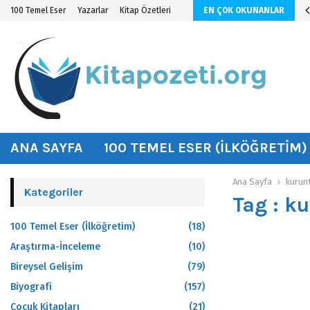
n KİTAP ÖZETİ
100 Temel Eser
Yazarlar
Kitap Özetleri
EN ÇOK OKUNANLAR
hat
ANA SAYFA
100 TEMEL ESER (İLKÖĞRETIM)
Ana Sayfa
kurunt
Kategoriler
Tag : k
100 Temel Eser (İlköğretim)
(18)
Araştırma-İnceleme
(10)
Bireysel Gelişim
(79)
Biyografi
(157)
Çocuk Kitapları
(21)