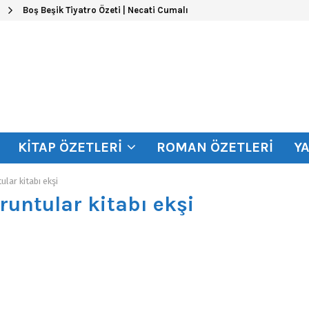
Boş Beşik Tiyatro Özeti | Necati Cumalı
KITAP ÖZETLERI
ROMAN ÖZETLERI
Y
ular kitabı ekşi
uruntular kitabı ekşi