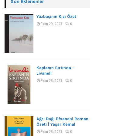
Son Eklenenler
Yüzbaşının Kızı Özet
Ekim 29, 2023
0
Kaplanın Sırtında –
Livaneli
Ekim 28, 2023
0
Ağrı Dağı Efsanesi Roman
Özeti | Yaşar Kemal
Ekim 28, 2023
0