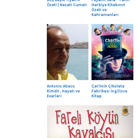
Özeti | Necati Cumalı
Harbiye Kitabının
Özeti ve
Kahramanları
Antonio Abaco
Çarlinin Çikolata
Kimdir, Hayatı ve
Fabrikası İngilizce
Eserleri
Kitap