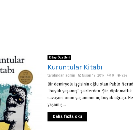
Kitap Özetleri
Kuruntular Kitabı
tarafından
admin
Nisan 19, 2017
0
934
Bir demiryolu işçisinin oğlu olan Pablo Neruda
“büyük yaşamış” şairlerden. Şiir, diplomatlı
savaşım, onun yaşamının üç büyük uğraşı. H
yaşamış,...
Daha fazla oku