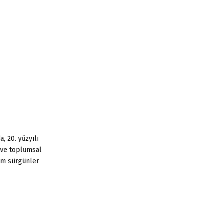
:
C
H
, 20. yüzyılı
k ve toplumsal
em sürgünler