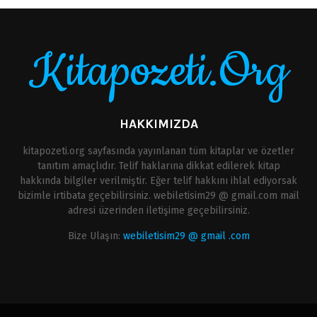
Kitapozeti.Org
HAKKIMIZDA
kitapozeti.org sayfasında yayınlanan tüm kitaplar ve özetler
tanıtım amaçlıdır. Telif haklarına dikkat edilerek kitap
hakkında bilgiler verilmiştir. Eğer telif hakkını ihlal ediyorsak
bizimle irtibata geçebilirsiniz. webiletisim29 @ gmail.com mail
adresi üzerinden iletişime geçebilirsiniz.
Bize Ulaşın:
webiletisim29 @ gmail .com