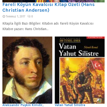
Fareli Köyün Kavalcısı Kitap Özeti (Hans
Christian Andersen)
Temmuz 1, 2017
0
Kitapla İlgili Bazı Bilgiler: Kitabın adı: Fareli Köyün Kavalcısı
Kitabın yazarı: Hans Christian...
Aleksandır Puşkin Kimdir,
Vatan Yahut Silistre