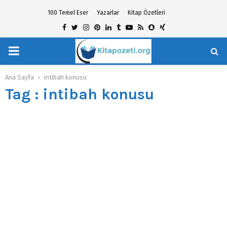
100 Temel Eser
Yazarlar
Kitap Özetleri
Facebook
Twitter
Instagram
Pinterest
Linkedin
Tumblr
Youtube
Rss
Snapchat
Xing
PRIMARY
hat
MENU
Ana Sayfa
intibah konusu
Tag : intibah konusu