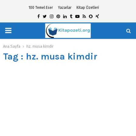
100 Temel Eser
Yazarlar
Kitap Özetleri
Facebook
Twitter
Instagram
Pinterest
Linkedin
Tumblr
Youtube
Rss
Snapchat
Xing
PRIMARY
hat
MENU
Ana Sayfa
hz. musa kimdir
Tag : hz. musa kimdir