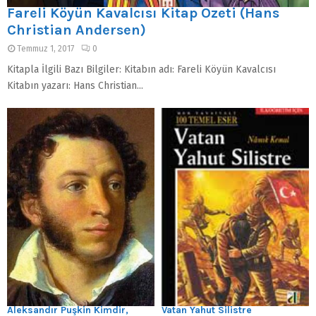
Fareli Köyün Kavalcısı Kitap Özeti (Hans
Christian Andersen)
Temmuz 1, 2017
0
Kitapla İlgili Bazı Bilgiler: Kitabın adı: Fareli Köyün Kavalcısı
Kitabın yazarı: Hans Christian...
Aleksandır Puşkin Kimdir,
Vatan Yahut Silistre