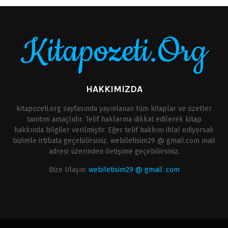
Kitapozeti.Org
HAKKIMIZDA
kitapozeti.org sayfasında yayınlanan tüm kitaplar ve özetler
tanıtım amaçlıdır. Telif haklarına dikkat edilerek kitap
hakkında bilgiler verilmiştir. Eğer telif hakkını ihlal ediyorsak
bizimle irtibata geçebilirsiniz. webiletisim29 @ gmail.com mail
adresi üzerinden iletişime geçebilirsiniz.
Bize Ulaşın:
webiletisim29 @ gmail .com