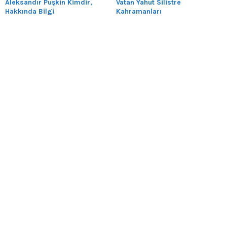
Aleksandır Puşkin Kimdir,
Vatan Yahut Silistre
Hakkında Bilgi
Kahramanları