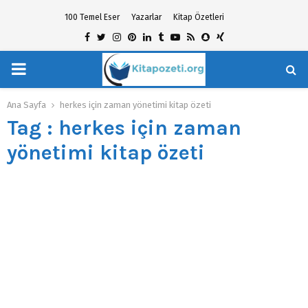
100 Temel Eser
Yazarlar
Kitap Özetleri
Facebook
Twitter
Instagram
Pinterest
Linkedin
Tumblr
Youtube
Rss
Snapchat
Xing
PRIMARY
hat
MENU
Ana Sayfa
herkes için zaman yönetimi kitap özeti
Tag : herkes için zaman
yönetimi kitap özeti