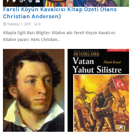
Fareli Köyün Kavalcısı Kitap Özeti (Hans
Christian Andersen)
Temmuz 1, 2017
0
Kitapla İlgili Bazı Bilgiler: Kitabın adı: Fareli Köyün Kavalcısı
Kitabın yazarı: Hans Christian...