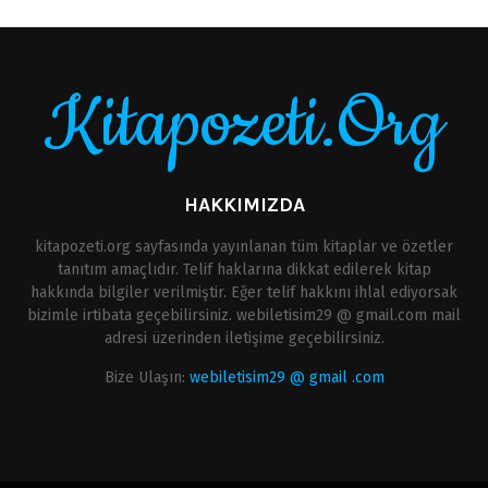
Kitapozeti.Org
HAKKIMIZDA
kitapozeti.org sayfasında yayınlanan tüm kitaplar ve özetler
tanıtım amaçlıdır. Telif haklarına dikkat edilerek kitap
hakkında bilgiler verilmiştir. Eğer telif hakkını ihlal ediyorsak
bizimle irtibata geçebilirsiniz. webiletisim29 @ gmail.com mail
adresi üzerinden iletişime geçebilirsiniz.
Bize Ulaşın:
webiletisim29 @ gmail .com