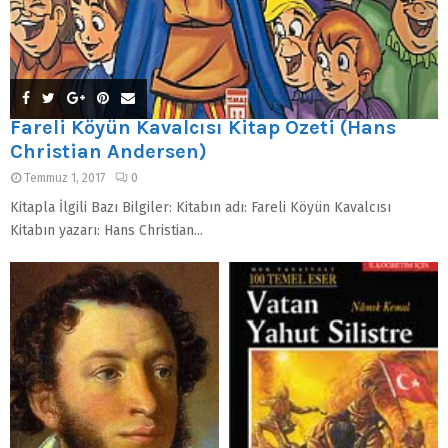
Fareli Köyün Kavalcısı Kitap Özeti (Hans
Christian Andersen)
Temmuz 1, 2017
0
Kitapla İlgili Bazı Bilgiler: Kitabın adı: Fareli Köyün Kavalcısı
Kitabın yazarı: Hans Christian...