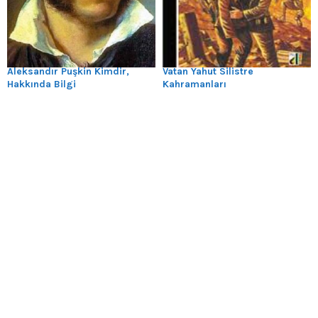
Aleksandır Puşkin Kimdir,
Vatan Yahut Silistre
Hakkında Bilgi
Kahramanları