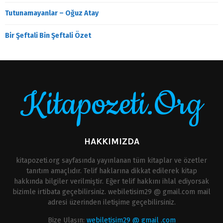
Tutunamayanlar – Oğuz Atay
Bir Şeftali Bin Şeftali Özet
Kitapozeti.Org
HAKKIMIZDA
kitapozeti.org sayfasında yayınlanan tüm kitaplar ve özetler
tanıtım amaçlıdır. Telif haklarına dikkat edilerek kitap
hakkında bilgiler verilmiştir. Eğer telif hakkını ihlal ediyorsak
bizimle irtibata geçebilirsiniz. webiletisim29 @ gmail.com mail
adresi üzerinden iletişime geçebilirsiniz.
Bize Ulaşın:
webiletisim29 @ gmail .com