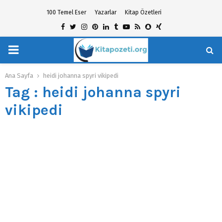
100 Temel Eser
Yazarlar
Kitap Özetleri
Facebook
Twitter
Instagram
Pinterest
Linkedin
Tumblr
Youtube
Rss
Snapchat
Xing
PRIMARY
hat
MENU
Ana Sayfa
heidi johanna spyri vikipedi
Tag : heidi johanna spyri
vikipedi