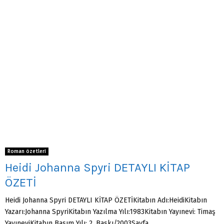
Roman özetleri
Heidi Johanna Spyri DETAYLI KİTAP
ÖZETİ
Heidi Johanna Spyri DETAYLI KİTAP ÖZETİKitabın Adı:HeidiKitabın
Yazarı:Johanna SpyriKitabın Yazılma Yılı:1983Kitabın Yayınevi: Timaş
YayıneviKitabın Basım Yılı: 2. Baskı/2003Sayfa