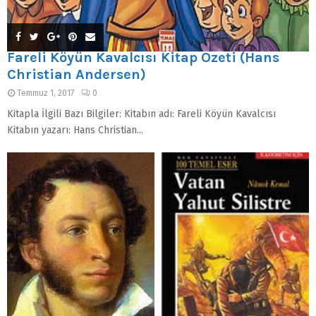
Fareli Köyün Kavalcısı Kitap Özeti (Hans
Christian Andersen)
Temmuz 1, 2017
0
Kitapla İlgili Bazı Bilgiler: Kitabın adı: Fareli Köyün Kavalcısı
Kitabın yazarı: Hans Christian...