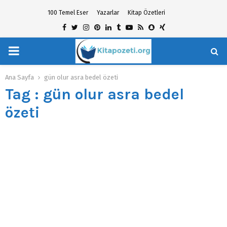
100 Temel Eser
Yazarlar
Kitap Özetleri
Facebook
Twitter
Instagram
Pinterest
Linkedin
Tumblr
Youtube
Rss
Snapchat
Xing
PRIMARY
hat
MENU
Ana Sayfa
gün olur asra bedel özeti
Tag : gün olur asra bedel
özeti