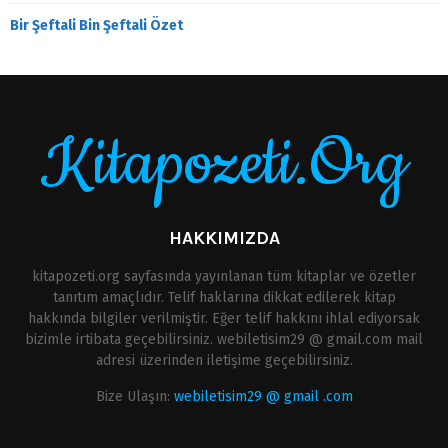
Bir Şeftali Bin Şeftali Özet
Kitapozeti.Org
HAKKIMIZDA
kitapozeti.org sayfasında yayınlanan tüm kitaplar ve özetler
tanıtım amaçlıdır. Telif haklarına dikkat edilerek kitap
hakkında bilgiler verilmiştir. Eğer telif hakkını ihlal ediyorsak
bizimle irtibata geçebilirsiniz. webiletisim29 @ gmail.com mail
adresi üzerinden iletişime geçebilirsiniz.
Bize Ulaşın:
webiletisim29 @ gmail .com