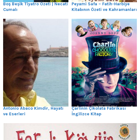
Boş Beşik Tiyatro Özeti | Necati
Peyami Safa – Fatih-Harbiye
Cumalı
Kitabının Özeti ve Kahramanları
Antonio Abaco Kimdir, Hayatı
Çarlinin Çikolata Fabrikası
ve Eserleri
İngilizce Kitap