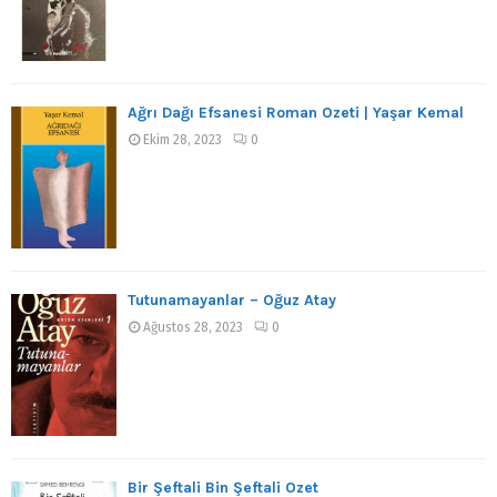
Ağrı Dağı Efsanesi Roman Özeti | Yaşar Kemal
Ekim 28, 2023
0
Tutunamayanlar – Oğuz Atay
Ağustos 28, 2023
0
Bir Şeftali Bin Şeftali Özet