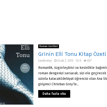
Roman özetleri
Grinin Elli Tonu Kitap Özeti
tarafından
Ocak 2, 2013
0
837
Romantik, özgürleştirici va kesinlikle bağımlı
roman dengenizi sarsacak, sizi ele geçirecek
sizinla kalacakEdebiyat öğrencisi olan Ana S
girişimci Christian Grey’le...
Daha fazla oku