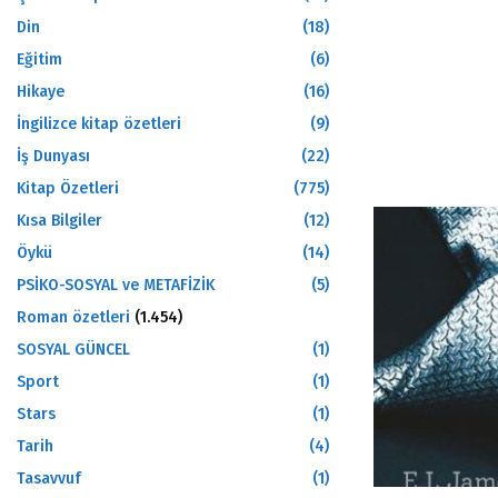
Din
(18)
Eğitim
(6)
Hikaye
(16)
İngilizce kitap özetleri
(9)
İş Dunyası
(22)
Kitap Özetleri
(775)
Kısa Bilgiler
(12)
Öykü
(14)
PSİKO-SOSYAL ve METAFİZİK
(5)
Roman özetleri
(1.454)
SOSYAL GÜNCEL
(1)
Sport
(1)
Stars
(1)
Tarih
(4)
Tasavvuf
(1)