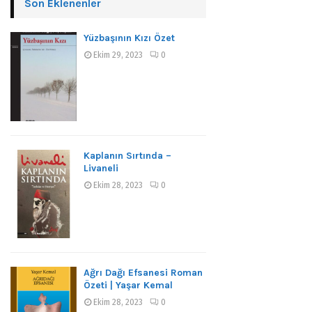
Son Eklenenler
Yüzbaşının Kızı Özet
Ekim 29, 2023
0
Kaplanın Sırtında –
Livaneli
Ekim 28, 2023
0
Ağrı Dağı Efsanesi Roman
Özeti | Yaşar Kemal
Ekim 28, 2023
0