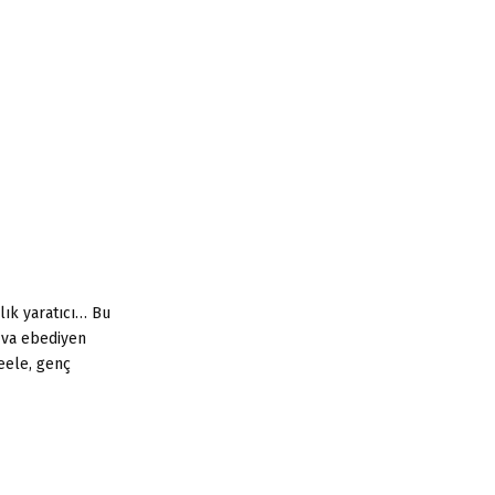
:
C
H
lık yaratıcı… Bu
 va ebediyen
teele, genç