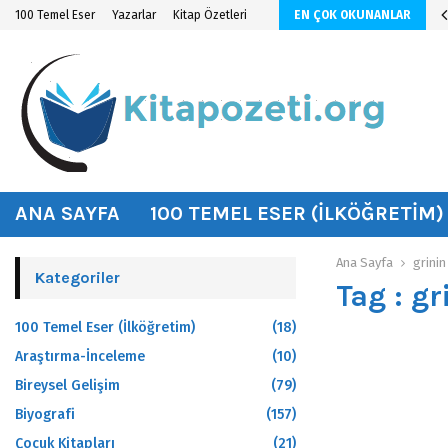
n KİTAP ÖZETİ
100 Temel Eser
Yazarlar
Kitap Özetleri
EN ÇOK OKUNANLAR
hat
ANA SAYFA
100 TEMEL ESER (İLKÖĞRETIM)
Ana Sayfa
grinin
Kategoriler
Tag : gr
100 Temel Eser (İlköğretim)
(18)
Araştırma-İnceleme
(10)
Bireysel Gelişim
(79)
Biyografi
(157)
Çocuk Kitapları
(21)