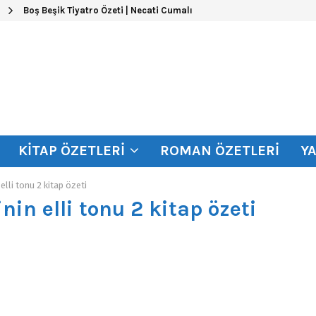
Boş Beşik Tiyatro Özeti | Necati Cumalı
KITAP ÖZETLERI
ROMAN ÖZETLERI
Y
 elli tonu 2 kitap özeti
inin elli tonu 2 kitap özeti