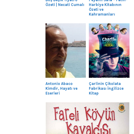
Özeti | Necati Cumalı
Harbiye Kitabının
Özeti ve
Kahramanları
Antonio Abaco
Çarlinin Çikolata
Kimdir, Hayatı ve
Fabrikası İngilizce
Eserleri
Kitap