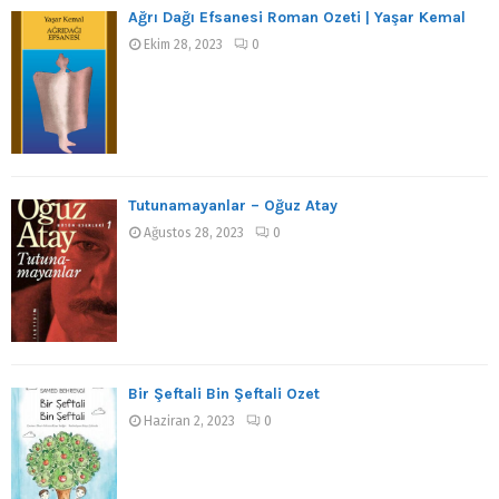
Ağrı Dağı Efsanesi Roman Özeti | Yaşar Kemal
Ekim 28, 2023
0
Tutunamayanlar – Oğuz Atay
Ağustos 28, 2023
0
Bir Şeftali Bin Şeftali Özet
Haziran 2, 2023
0