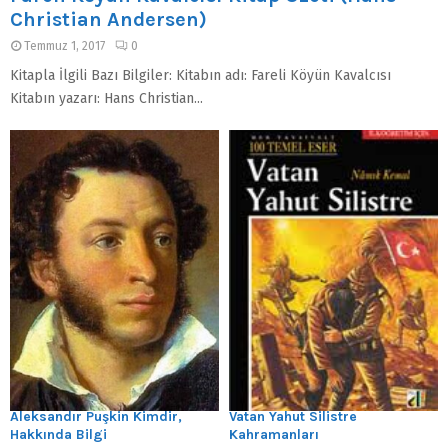
Christian Andersen)
Temmuz 1, 2017
0
Kitapla İlgili Bazı Bilgiler: Kitabın adı: Fareli Köyün Kavalcısı
Kitabın yazarı: Hans Christian...
Aleksandır Puşkin Kimdir,
Vatan Yahut Silistre
Hakkında Bilgi
Kahramanları