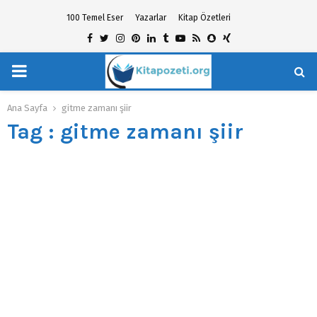
100 Temel Eser
Yazarlar
Kitap Özetleri
Facebook
Twitter
Instagram
Pinterest
Linkedin
Tumblr
Youtube
Rss
Snapchat
Xing
PRIMARY
hat
MENU
Ana Sayfa
gitme zamanı şiir
Tag : gitme zamanı şiir