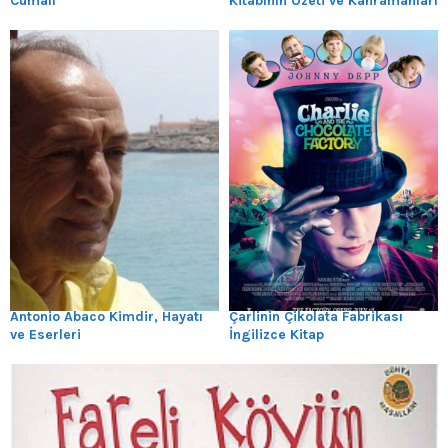
Cumalı
Kitabının Özeti ve Kahramanları
Antonio Abaco Kimdir, Hayatı
Çarlinin Çikolata Fabrikası
ve Eserleri
İngilizce Kitap