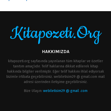
Kitapozeti.Org
HAKKIMIZDA
kitapozeti.org sayfasında yayınlanan tüm kitaplar ve özetler
tanıtım amaçlıdır. Telif haklarına dikkat edilerek kitap
hakkında bilgiler verilmiştir. Eğer telif hakkını ihlal ediyorsak
bizimle irtibata geçebilirsiniz. webiletisim29 @ gmail.com mail
adresi üzerinden iletişime geçebilirsiniz.
Bize Ulaşın:
webiletisim29 @ gmail .com