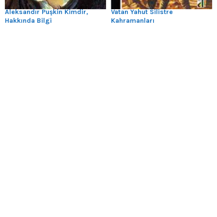
Aleksandır Puşkin Kimdir,
Vatan Yahut Silistre
Hakkında Bilgi
Kahramanları