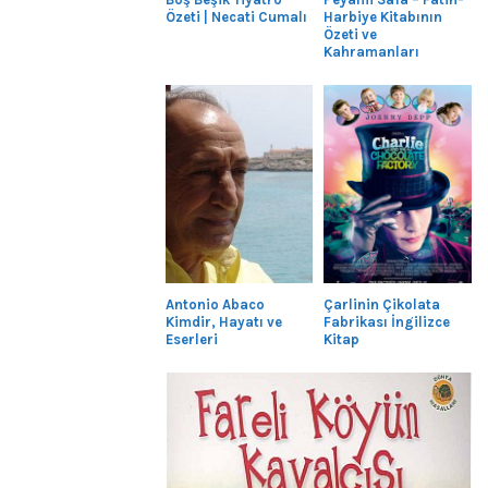
Özeti | Necati Cumalı
Harbiye Kitabının
Özeti ve
Kahramanları
Antonio Abaco
Çarlinin Çikolata
Kimdir, Hayatı ve
Fabrikası İngilizce
Eserleri
Kitap