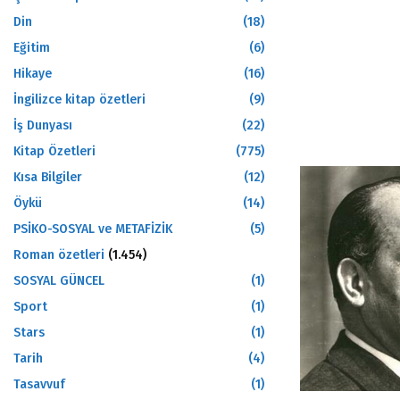
Din
(18)
Eğitim
(6)
Hikaye
(16)
İngilizce kitap özetleri
(9)
İş Dunyası
(22)
Kitap Özetleri
(775)
Kısa Bilgiler
(12)
Öykü
(14)
PSİKO-SOSYAL ve METAFİZİK
(5)
Roman özetleri
(1.454)
SOSYAL GÜNCEL
(1)
Sport
(1)
Stars
(1)
Tarih
(4)
Tasavvuf
(1)