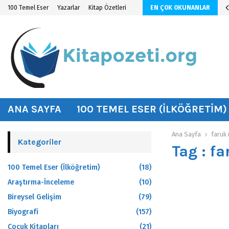
n KİTAP ÖZETİ
100 Temel Eser
Yazarlar
Kitap Özetleri
EN ÇOK OKUNANLAR
hat
ANA SAYFA
100 TEMEL ESER (İLKÖĞRETIM)
Ana Sayfa
faruk 
Kategoriler
Tag : f
100 Temel Eser (İlköğretim)
(18)
Araştırma-İnceleme
(10)
Bireysel Gelişim
(79)
Biyografi
(157)
Çocuk Kitapları
(21)