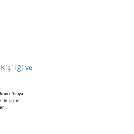
:
C
H
Kişiliği ve
irinci Dünya
ile şiirler
n...