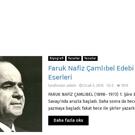
Biyografi
Yazarlar
Yazarlar
Faruk Nafiz Çamlıbel Edebi 
Eserleri
tarafından
admin
Ocak 5, 2016
0
1876
FARUK NAFİZ ÇAMLIBEL (1898- 1973) 1. Şiire B
Savaşı’nda aruzla başladı. Daha sonra da hece 
yazmaya başladı; fakat hece ile şiirler yazarke
Daha fazla oku