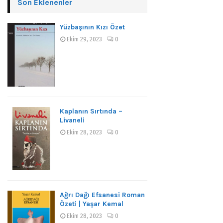
Son Eklenenler
Yüzbaşının Kızı Özet
Ekim 29, 2023
0
Kaplanın Sırtında –
Livaneli
Ekim 28, 2023
0
Ağrı Dağı Efsanesi Roman
Özeti | Yaşar Kemal
Ekim 28, 2023
0