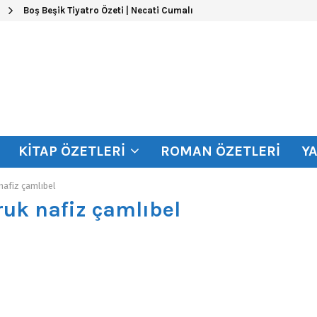
Boş Beşik Tiyatro Özeti | Necati Cumalı
KITAP ÖZETLERI
ROMAN ÖZETLERI
Y
nafiz çamlıbel
aruk nafiz çamlıbel