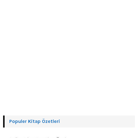
:
C
H
Populer Kitap Özetleri