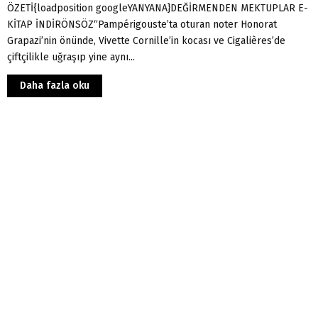
ÖZETİ{loadposition googleYANYANA}DEĞİRMENDEN MEKTUPLAR E-
KİTAP İNDİRÖNSÖZ“Pampérigouste’ta oturan noter Honorat
Grapazi’nin önünde, Vivette Cornille’in kocası ve Cigalières’de
çiftçilikle uğraşıp yine aynı...
Daha fazla oku