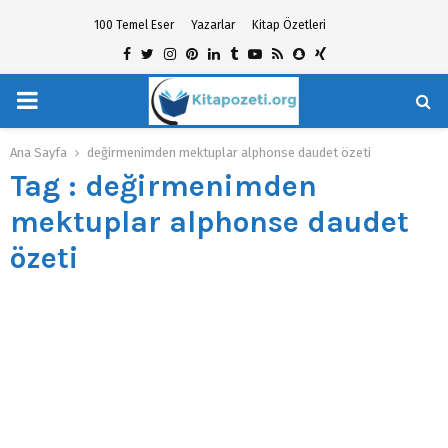
100 Temel Eser
Yazarlar
Kitap Özetleri
Facebook
Twitter
Instagram
Pinterest
Linkedin
Tumblr
Youtube
Rss
Snapchat
Xing
PRIMARY
hat
MENU
Ana Sayfa
değirmenimden mektuplar alphonse daudet özeti
Tag : değirmenimden
mektuplar alphonse daudet
özeti