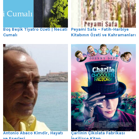
Boş Beşik Tiyatro Özeti | Necati
Peyami Safa – Fatih-Harbiye
Cumalı
Kitabının Özeti ve Kahramanları
Antonio Abaco Kimdir, Hayatı
Çarlinin Çikolata Fabrikası
ve Eserleri
İngilizce Kitap