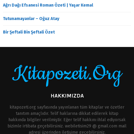
Ağrı Dağı Efsanesi Roman Özeti | Yaşar Kemal
Tutunamayanlar – Oğuz Atay
Bir Şeftali Bin Şeftali Özet
Kitapozeti.Org
HAKKIMIZDA
kitapozeti.org sayfasında yayınlanan tüm kitaplar ve özetler
tanıtım amaçlıdır. Telif haklarına dikkat edilerek kitap
hakkında bilgiler verilmiştir. Eğer telif hakkını ihlal ediyorsak
bizimle irtibata geçebilirsiniz. webiletisim29 @ gmail.com mail
adresi üzerinden iletişime geçebilirsiniz.