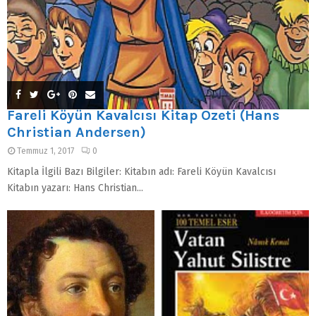
Fareli Köyün Kavalcısı Kitap Özeti (Hans
Christian Andersen)
Temmuz 1, 2017
0
Kitapla İlgili Bazı Bilgiler: Kitabın adı: Fareli Köyün Kavalcısı
Kitabın yazarı: Hans Christian...