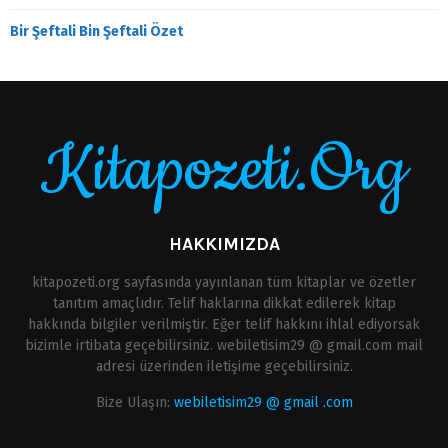
Bir Şeftali Bin Şeftali Özet
Kitapozeti.Org
HAKKIMIZDA
kitapozeti.org sayfasında yayınlanan tüm kitaplar ve özetler
tanıtım amaçlıdır. Telif haklarına dikkat edilerek kitap
hakkında bilgiler verilmiştir. Eğer telif hakkını ihlal ediyorsak
bizimle irtibata geçebilirsiniz. webiletisim29 @ gmail.com mail
adresi üzerinden iletişime geçebilirsiniz.
Bize Ulaşın:
webiletisim29 @ gmail .com