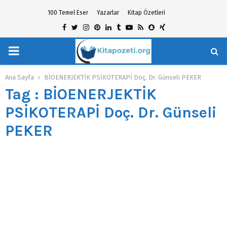
100 Temel Eser
Yazarlar
Kitap Özetleri
Facebook
Twitter
Instagram
Pinterest
Linkedin
Tumblr
Youtube
Rss
Snapchat
Xing
PRIMARY
hat
MENU
Ana Sayfa
BİOENERJEKTİK PSİKOTERAPİ Doç. Dr. Günseli PEKER
Tag : BİOENERJEKTİK
PSİKOTERAPİ Doç. Dr. Günseli
PEKER