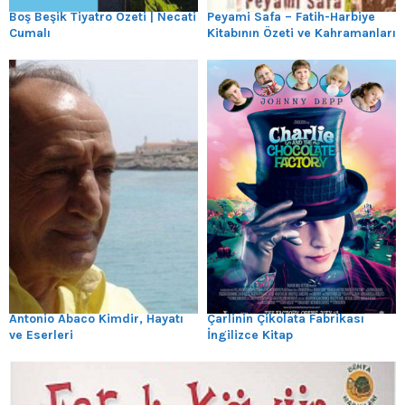
Boş Beşik Tiyatro Özeti | Necati
Peyami Safa – Fatih-Harbiye
Cumalı
Kitabının Özeti ve Kahramanları
Antonio Abaco Kimdir, Hayatı
Çarlinin Çikolata Fabrikası
ve Eserleri
İngilizce Kitap