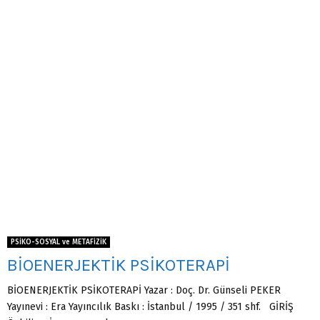
PSİKO-SOSYAL ve METAFİZİK
BİOENERJEKTİK PSİKOTERAPİ
BİOENERJEKTİK PSİKOTERAPİ Yazar : Doç. Dr. Günseli PEKER
Yayınevi : Era Yayıncılık Baskı : İstanbul / 1995 / 351 shf. GİRİŞ