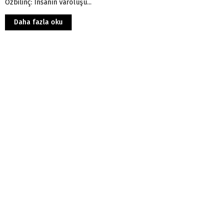
Özbilinç: İnsanın varoluşu...
Daha fazla oku