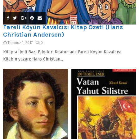
Fareli Köyün Kavalcısı Kitap Özeti (Hans
Christian Andersen)
Temmuz 1, 2017
0
Kitapla İlgili Bazı Bilgiler: Kitabın adı: Fareli Köyün Kavalcısı
Kitabın yazarı: Hans Christian...