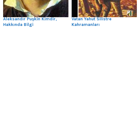
Aleksandır Puşkin Kimdir,
Vatan Yahut Silistre
Hakkında Bilgi
Kahramanları