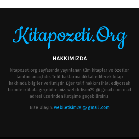
Kitapozeti.Org
HAKKIMIZDA
kitapozeti.org sayfasında yayınlanan tüm kitaplar ve özetler
tanıtım amaçlıdır. Telif haklarına dikkat edilerek kitap
hakkında bilgiler verilmiştir. Eğer telif hakkını ihlal ediyorsak
bizimle irtibata geçebilirsiniz. webiletisim29 @ gmail.com mail
adresi üzerinden iletişime geçebilirsiniz.
Bize Ulaşın:
webiletisim29 @ gmail .com