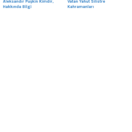
Aleksandır Puşkin Kimdir,
Vatan Yahut Silistre
Hakkında Bilgi
Kahramanları