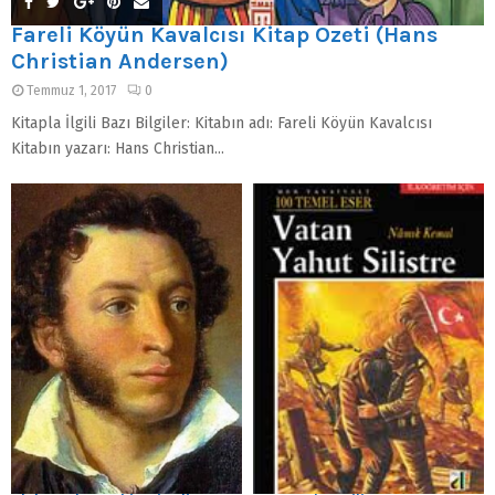
Fareli Köyün Kavalcısı Kitap Özeti (Hans
Christian Andersen)
Temmuz 1, 2017
0
Kitapla İlgili Bazı Bilgiler: Kitabın adı: Fareli Köyün Kavalcısı
Kitabın yazarı: Hans Christian...