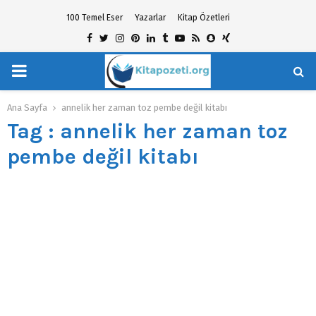
100 Temel Eser
Yazarlar
Kitap Özetleri
Facebook
Twitter
Instagram
Pinterest
Linkedin
Tumblr
Youtube
Rss
Snapchat
Xing
PRIMARY
hat
MENU
Ana Sayfa
annelik her zaman toz pembe değil kitabı
Tag : annelik her zaman toz
pembe değil kitabı