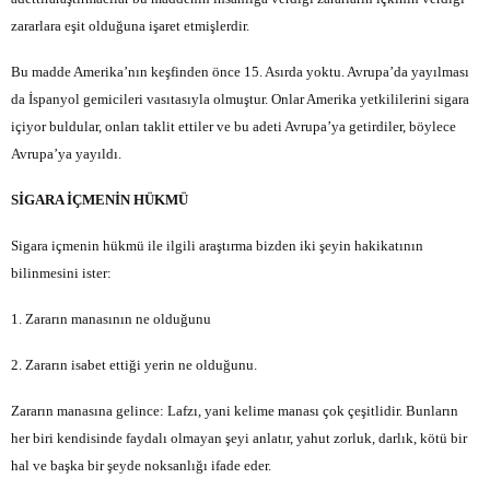
zararlara eşit olduğuna işaret etmişlerdir.
Bu madde Amerika’nın keşfinden önce 15. Asırda yoktu. Avrupa’da yayılması
da İspanyol gemicileri vasıtasıyla olmuştur. Onlar Amerika yetkililerini sigara
içiyor buldular, onları taklit ettiler ve bu adeti Avrupa’ya getirdiler, böylece
Avrupa’ya yayıldı.
SİGARA İÇMENİN HÜKMÜ
Sigara içmenin hükmü ile ilgili araştırma bizden iki şeyin hakikatının
bilinmesini ister:
1. Zararın manasının ne olduğunu
2. Zararın isabet ettiği yerin ne olduğunu.
Zararın manasına gelince: Lafzı, yani kelime manası çok çeşitlidir. Bunların
her biri kendisinde faydalı olmayan şeyi anlatır, yahut zorluk, darlık, kötü bir
hal ve başka bir şeyde noksanlığı ifade eder.