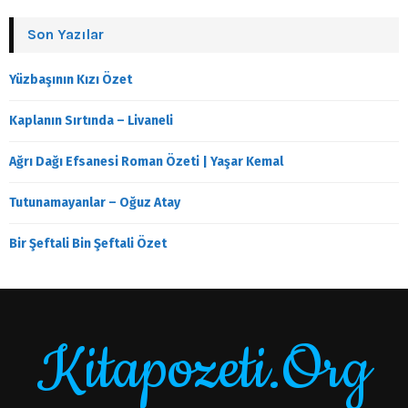
Son Yazılar
Yüzbaşının Kızı Özet
Kaplanın Sırtında – Livaneli
Ağrı Dağı Efsanesi Roman Özeti | Yaşar Kemal
Tutunamayanlar – Oğuz Atay
Bir Şeftali Bin Şeftali Özet
Kitapozeti.Org