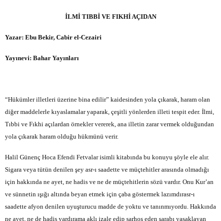
İLMİ TIBBİ VE FIKHİ AÇIDAN
Yazar: Ebu Bekir, Cabir el-Cezairi
Yayınevi: Bahar Yayınları
“Hükümler illetleri üzerine bina edilir” kaidesinden yola çıkarak, haram olan
diğer maddelerle kıyaslamalar yaparak, çeşitli yönlerden illeti tespit eder. İlmi,
Tıbbi ve Fıkhi açılardan örnekler vererek, ana illetin zarar vermek olduğundan
yola çıkarak haram olduğu hükmünü verir.
Halil Günenç Hoca Efendi Fetvalar isimli kitabında bu konuyu şöyle ele alır.
Sigara veya tütün denilen şey asr-ı saadette ve müçtehitler arasında olmadığı
için hakkında ne ayet, ne hadis ve ne de müçtehitlerin sözü vardır. Onu Kur’an
ve sünnetin ışığı altında beyan etmek için çaba göstermek lazımdırasr-ı
saadette afyon denilen uyuşturucu madde de yoktu ve tanınmıyordu. Hakkında
ne ayet, ne de hadis vardırama aklı izale edip sarhoş eden şarabı yasaklayan