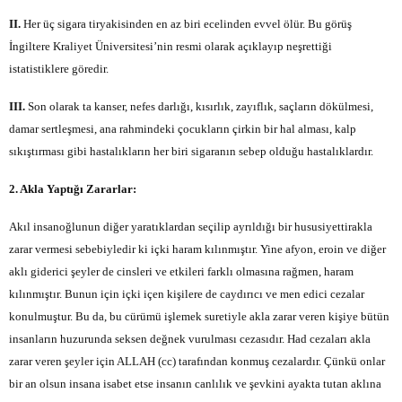
II.
Her üç sigara tiryakisinden en az biri ecelinden evvel ölür. Bu görüş
İngiltere Kraliyet Üniversitesi’nin resmi olarak açıklayıp neşrettiği
istatistiklere göredir.
III.
Son olarak ta kanser, nefes darlığı, kısırlık, zayıflık, saçların dökülmesi,
damar sertleşmesi, ana rahmindeki çocukların çirkin bir hal alması, kalp
sıkıştırması gibi hastalıkların her biri sigaranın sebep olduğu hastalıklardır.
2. Akla Yaptığı Zararlar:
Akıl insanoğlunun diğer yaratıklardan seçilip ayrıldığı bir hususiyettirakla
zarar vermesi sebebiyledir ki içki haram kılınmıştır. Yine afyon, eroin ve diğer
aklı giderici şeyler de cinsleri ve etkileri farklı olmasına rağmen, haram
kılınmıştır. Bunun için içki içen kişilere de caydırıcı ve men edici cezalar
konulmuştur. Bu da, bu cürümü işlemek suretiyle akla zarar veren kişiye bütün
insanların huzurunda seksen değnek vurulması cezasıdır. Had cezaları akla
zarar veren şeyler için ALLAH (cc) tarafından konmuş cezalardır. Çünkü onlar
bir an olsun insana isabet etse insanın canlılık ve şevkini ayakta tutan aklına