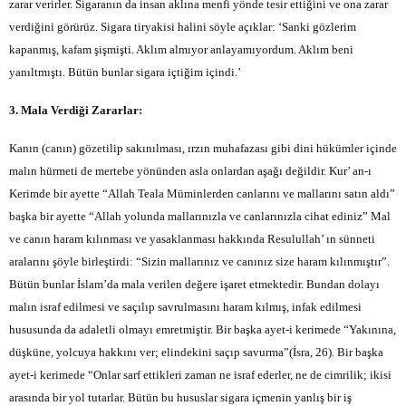
zarar verirler. Sigaranın da insan aklına menfi yönde tesir ettiğini ve ona zarar
verdiğini görürüz. Sigara tiryakisi halini söyle açıklar: ‘Sanki gözlerim
kapanmış, kafam şişmişti. Aklım almıyor anlayamıyordum. Aklım beni
yanıltmıştı. Bütün bunlar sigara içtiğim içindi.’
3. Mala Verdiği Zararlar:
Kanın (canın) gözetilip sakınılması, ırzın muhafazası gibi dini hükümler içinde
malın hürmeti de mertebe yönünden asla onlardan aşağı değildir. Kur’ an-ı
Kerimde bir ayette “Allah Teala Müminlerden canlarını ve mallarını satın aldı”
başka bir ayette “Allah yolunda mallarınızla ve canlarınızla cihat ediniz” Mal
ve canın haram kılınması ve yasaklanması hakkında Resulullah’ ın sünneti
aralarını şöyle birleştirdi: “Sizin mallarınız ve canınız size haram kılınmıştır”.
Bütün bunlar İslam’da mala verilen değere işaret etmektedir. Bundan dolayı
malın israf edilmesi ve saçılıp savrulmasını haram kılmış, infak edilmesi
hususunda da adaletli olmayı emretmiştir. Bir başka ayet-i kerimede “Yakınına,
düşküne, yolcuya hakkını ver; elindekini saçıp savurma”(İsra, 26). Bir başka
ayet-i kerimede “Onlar sarf ettikleri zaman ne israf ederler, ne de cimrilik; ikisi
arasında bir yol tutarlar. Bütün bu hususlar sigara içmenin yanlış bir iş