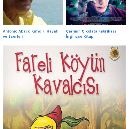
Antonio Abaco Kimdir, Hayatı
Çarlinin Çikolata Fabrikası
ve Eserleri
İngilizce Kitap