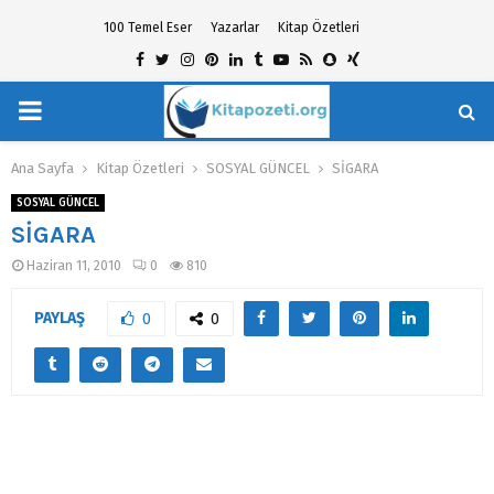
100 Temel Eser
Yazarlar
Kitap Özetleri
Facebook
Twitter
Instagram
Pinterest
Linkedin
Tumblr
Youtube
Rss
Snapchat
Xing
PRIMARY
hat
MENU
Ana Sayfa
Kitap Özetleri
SOSYAL GÜNCEL
SİGARA
SOSYAL GÜNCEL
SİGARA
Haziran 11, 2010
0
810
PAYLAŞ
0
0