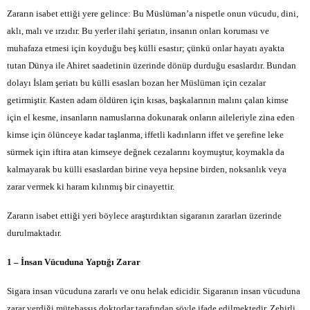
Zararın isabet ettiği yere gelince: Bu Müslüman’a nispetle onun vücudu, dini,
aklı, malı ve ırzıdır. Bu yerler ilahi şeriatın, insanın onları koruması ve
muhafaza etmesi için koyduğu beş külli esastır; çünkü onlar hayatı ayakta
tutan Dünya ile Ahiret saadetinin üzerinde dönüp durduğu esaslardır. Bundan
dolayı İslam şeriatı bu külli esasları bozan her Müslüman için cezalar
getirmiştir. Kasten adam öldüren için kısas, başkalarının malını çalan kimse
için el kesme, insanların namuslarına dokunarak onların aileleriyle zina eden
kimse için ölünceye kadar taşlanma, iffetli kadınların iffet ve şerefine leke
sürmek için iftira atan kimseye değnek cezalarını koymuştur, koymakla da
kalmayarak bu külli esaslardan birine veya hepsine birden, noksanlık veya
zarar vermek ki haram kılınmış bir cinayettir.
Zararın isabet ettiği yeri böylece araştırdıktan sigaranın zararları üzerinde
durulmaktadır.
1 – İnsan Vücuduna Yaptığı Zarar
Sigara insan vücuduna zararlı ve onu helak edicidir. Sigaranın insan vücuduna
zarar verdiği mütehassıs doktorlar tarafından şöyle ifade edilmektedir. Zehirli