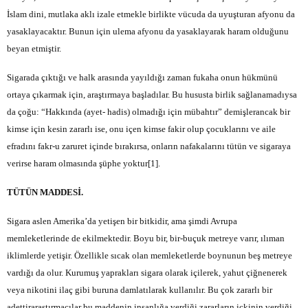
İslam dini, mutlaka aklı izale etmekle birlikte vücuda da uyuşturan afyonu da
yasaklayacaktır. Bunun için ulema afyonu da yasaklayarak haram olduğunu
beyan etmiştir.
Sigarada çıktığı ve halk arasında yayıldığı zaman fukaha onun hükmünü
ortaya çıkarmak için, araştırmaya başladılar. Bu hususta birlik sağlanamadıysa
da çoğu: “Hakkında (ayet- hadis) olmadığı için mübahtır” demişlerancak bir
kimse için kesin zararlı ise, onu içen kimse fakir olup çocuklarını ve aile
efradını fakr-u zaruret içinde bırakırsa, onların nafakalarını tütün ve sigaraya
verirse haram olmasında şüphe yoktur[1].
TÜTÜN MADDESİ.
Sigara aslen Amerika’da yetişen bir bitkidir, ama şimdi Avrupa
memleketlerinde de ekilmektedir. Boyu bir, bir-buçuk metreye varır, ılıman
iklimlerde yetişir. Özellikle sıcak olan memleketlerde boynunun beş metreye
vardığı da olur. Kurumuş yaprakları sigara olarak içilerek, yahut çiğnenerek
veya nikotini ilaç gibi buruna damlatılarak kullanılır. Bu çok zararlı bir
adettiraraştırmacılar bu maddenin insanlığa verdiği zararların içkinin verdiği