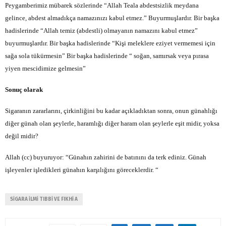
Peygamberimiz mübarek sözlerinde “Allah Teala abdestsizlik meydana
gelince, abdest almadıkça namazınızı kabul etmez.” Buyurmuşlardır. Bir başka
hadislerinde “Allah temiz (abdestli) olmayanın namazını kabul etmez”
buyurmuşlardır. Bir başka hadislerinde “Kişi meleklere eziyet vermemesi için
sağa sola tükürmesin” Bir başka hadislerinde “ soğan, samırsak veya pırasa
yiyen mescidimize gelmesin”
Sonuç olarak
Sigaranın zararlarını, çirkinliğini bu kadar açıkladıktan sonra, onun günahlığı
diğer günah olan şeylerle, haramlığı diğer haram olan şeylerle eşit midir, yoksa
değil midir?
Allah (cc) buyuruyor: “Günahın zahirini de batınını da terk ediniz. Günah
işleyenler işledikleri günahın karşılığını göreceklerdir. “
SİGARA İLMİ TIBBİ VE FIKHİ A