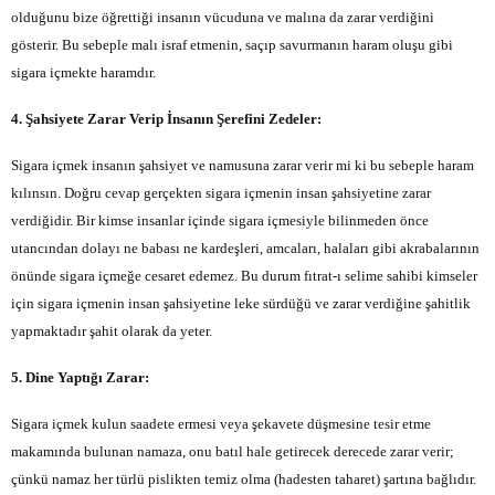
olduğunu bize öğrettiği insanın vücuduna ve malına da zarar verdiğini
gösterir. Bu sebeple malı israf etmenin, saçıp savurmanın haram oluşu gibi
sigara içmekte haramdır.
4. Şahsiyete Zarar Verip İnsanın Şerefini Zedeler:
Sigara içmek insanın şahsiyet ve namusuna zarar verir mi ki bu sebeple haram
kılınsın. Doğru cevap gerçekten sigara içmenin insan şahsiyetine zarar
verdiğidir. Bir kimse insanlar içinde sigara içmesiyle bilinmeden önce
utancından dolayı ne babası ne kardeşleri, amcaları, halaları gibi akrabalarının
önünde sigara içmeğe cesaret edemez. Bu durum fıtrat-ı selime sahibi kimseler
için sigara içmenin insan şahsiyetine leke sürdüğü ve zarar verdiğine şahitlik
yapmaktadır şahit olarak da yeter.
5. Dine Yaptığı Zarar:
Sigara içmek kulun saadete ermesi veya şekavete düşmesine tesir etme
makamında bulunan namaza, onu batıl hale getirecek derecede zarar verir;
çünkü namaz her türlü pislikten temiz olma (hadesten taharet) şartına bağlıdır.