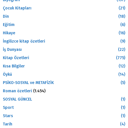
Çocuk Kitapları
(21)
Din
(18)
Eğitim
(6)
Hikaye
(16)
İngilizce kitap özetleri
(9)
İş Dunyası
(22)
Kitap Özetleri
(775)
Kısa Bilgiler
(12)
Öykü
(14)
PSİKO-SOSYAL ve METAFİZİK
(5)
Roman özetleri
(1.454)
SOSYAL GÜNCEL
(1)
Sport
(1)
Stars
(1)
Tarih
(4)