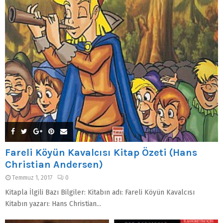
Fareli Köyün Kavalcısı Kitap Özeti (Hans
Christian Andersen)
Temmuz 1, 2017
0
Kitapla İlgili Bazı Bilgiler: Kitabın adı: Fareli Köyün Kavalcısı
Kitabın yazarı: Hans Christian...