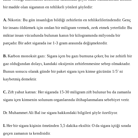
bir madde olan sigaranın en tehlikeli yönleri şöyledir:
A.
Nikotin: Bu gün insanlığın bildiği zehirlerin en tehlikelilerindendir. Genç
bir insanı öldürmek için ondan bir miligram vermek, zerk etmek yeterlidir. Bu
miktar insan vücudunda bulunan kanın bir kilogramında milyonda bir
parçadır. Bir adet sigarada ise 1-3 gram arasında değişmektedir.
B.
Karbon monoksit gazı: Sigara içen bu gazı burnuna çeker, bu ise zehirli bir
gaz olduğundan dolayı, kandaki oksijenin zehirlenmesine sebep olmaktadır.
Bunun sonucu olarak günde bir paket sigara içen kimse gücünün 1/5′ ni
kaybetmiş demektir.
C.
Zift yahut katran: Her sigarada 15-30 miligram zift bulunur bu da zamanla
sigara içen kimsenin solunum organlarında iltihaplanmalara sebebiyet verir.
Dr. Muhammet Ali Bal ise sigara hakkındaki bilgileri şöyle özetliyor.
I.
Her bir sigara kişinin ömründen 5,5 dakika eksiltir. O da sigara içtiği sırada
geçen zamanın ta kendisidir.