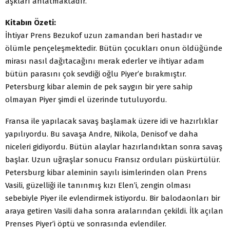
aşkları anlatmaktadır.
Kitabın Özeti:
İhtiyar Prens Bezukof uzun zamandan beri hastadır ve
ölümle pençeleşmektedir. Bütün çocukları onun öldüğünde
mirası nasıl dağıtacağını merak ederler ve ihtiyar adam
bütün parasını çok sevdiği oğlu Piyer’e bırakmıştır.
Petersburg kibar alemin de pek saygın bir yere sahip
olmayan Piyer şimdi el üzerinde tutuluyordu.
Fransa ile yapılacak savaş başlamak üzere idi ve hazırlıklar
yapılıyordu. Bu savaşa Andre, Nikola, Denisof ve daha
niceleri gidiyordu. Bütün alaylar hazırlandıktan sonra savaş
başlar. Uzun uğraşlar sonucu Fransız orduları püskürtülür.
Petersburg kibar aleminin sayılı isimlerinden olan Prens
Vasili, güzelliği ile tanınmış kızı Elen’i, zengin olması
sebebiyle Piyer ile evlendirmek istiyordu. Bir balodaonları bir
araya getiren Vasili daha sonra aralarından çekildi. İlk açılan
Prenses Piyer’i öptü ve sonrasında evlendiler.