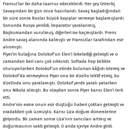
Fransız’lar bir daha taarruz edeceklerdi. Her şey Osterliç
Savaşından bir gün önce hazırlandı. Savaş başladığından
bir süre sonra Ruslar büyük kayıplar vermeye başlamışlardı.
Sonunda Rusya yenildi, İmparator yaralanmış,
Başkumandan vurulmuş, diğerleri ise kaçmışlardı. Prens
Andre savaş alanında kalmıştı ve Fransızlar tarafından esir
alınmıştı.
Piyer’in kulağına Dolokof’un Elen’i lekelediği gelmişti ve o
zamandan beri canı çok sıkkındı. Sofrada hep birlikte
oturuyorlarken Dolokof’un elinde bulunan kâğıdı istemiş ve
Dolokof’da vermeyince Piyer ona bir düello teklif etmiş, bu
düelloda onu yaralamıştı. Dolokof yerde yaralı yatarken
onu Nikola almıştı. Bu olaydan sonra Piyer karısı Elen’i terk
etti.
Andre’nin evine onun esir düştüğü haberi çoktan gelmişti ve
oradakileri çok üzmüştü. Karısı Liza doğum dönemlerine
giriyordu. Bir zaman sonra Liza’nın sancıları artmış ve
doğurmasının vakti gelmişti. O anda içeriye Andre girdi.