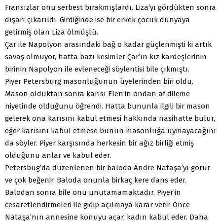
Fransızlar onu serbest bırakmışlardı. Liza’yı gördükten sonra
dışarı çıkarıldı. Girdiğinde ise bir erkek çocuk dünyaya
getirmiş olan Liza ölmüştü.
Çar ile Napolyon arasındaki bağ o kadar güçlenmişti ki artık
savaş olmuyor, hatta bazı kesimler Çar’ın kız kardeşlerinin
birinin Napolyon ile evleneceği söylentisi bile çıkmıştı.
Piyer Petersburg masonluğunun üyelerinden biri oldu.
Mason olduktan sonra karısı Elen’in ondan af dileme
niyetinde olduğunu öğrendi. Hatta bununla ilgili bir mason
gelerek ona karısını kabul etmesi hakkında nasihatte bulur,
eğer karısını kabul etmese bunun masonluğa uymayacağını
da söyler. Piyer karşısında herkesin bir ağız birliği etmiş
olduğunu anlar ve kabul eder.
Petersbug’da düzenlenen bir baloda Andre Nataşa’yı görür
ve çok beğenir. Baloda onunla birkaç kere dans eder.
Balodan sonra bile onu unutamamaktadır. Piyer’in
cesaretlendirmeleri ile gidip açılmaya karar verir. Önce
Nataşa’nın annesine konuyu açar, kadın kabul eder. Daha