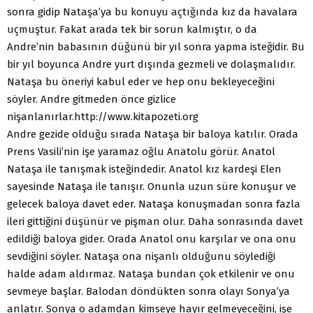
sonra gidip Nataşa’ya bu konuyu açtığında kız da havalara
uçmuştur. Fakat arada tek bir sorun kalmıştır, o da
Andre’nin babasının düğünü bir yıl sonra yapma isteğidir. Bu
bir yıl boyunca Andre yurt dışında gezmeli ve dolaşmalıdır.
Nataşa bu öneriyi kabul eder ve hep onu bekleyeceğini
söyler. Andre gitmeden önce gizlice
nişanlanırlar.
http://www.kitapozeti.org
Andre gezide olduğu sırada Nataşa bir baloya katılır. Orada
Prens Vasili’nin işe yaramaz oğlu Anatolu görür. Anatol
Nataşa ile tanışmak isteğindedir. Anatol kız kardeşi Elen
sayesinde Nataşa ile tanışır. Onunla uzun süre konuşur ve
gelecek baloya davet eder. Nataşa konuşmadan sonra fazla
ileri gittiğini düşünür ve pişman olur. Daha sonrasında davet
edildiği baloya gider. Orada Anatol onu karşılar ve ona onu
sevdiğini söyler. Nataşa ona nişanlı olduğunu söylediği
halde adam aldırmaz. Nataşa bundan çok etkilenir ve onu
sevmeye başlar. Balodan döndükten sonra olayı Sonya’ya
anlatır. Sonya o adamdan kimseye hayır gelmeyeceğini, işe