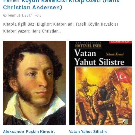
Fareli Köyün Kavalcısı Kitap Özeti (Hans
Christian Andersen)
Temmuz 1, 2017
0
Kitapla İlgili Bazı Bilgiler: Kitabın adı: Fareli Köyün Kavalcısı
Kitabın yazarı: Hans Christian...
Aleksandır Puşkin Kimdir,
Vatan Yahut Silistre