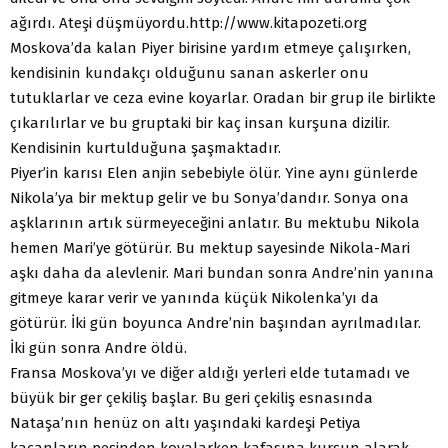
ağırdı. Ateşi düşmüyordu.
http://www.kitapozeti.org
Moskova’da kalan Piyer birisine yardım etmeye çalışırken,
kendisinin kundakçı olduğunu sanan askerler onu
tutuklarlar ve ceza evine koyarlar. Oradan bir grup ile birlikte
çıkarılırlar ve bu gruptaki bir kaç insan kurşuna dizilir.
Kendisinin kurtulduğuna şaşmaktadır.
Piyer’in karısı Elen anjin sebebiyle ölür. Yine aynı günlerde
Nikola’ya bir mektup gelir ve bu Sonya’dandır. Sonya ona
aşklarının artık sürmeyeceğini anlatır. Bu mektubu Nikola
hemen Mari’ye götürür. Bu mektup sayesinde Nikola-Mari
aşkı daha da alevlenir. Mari bundan sonra Andre’nin yanına
gitmeye karar verir ve yanında küçük Nikolenka’yı da
götürür. İki gün boyunca Andre’nin başından ayrılmadılar.
İki gün sonra Andre öldü.
Fransa Moskova’yı ve diğer aldığı yerleri elde tutamadı ve
büyük bir ger çekiliş başlar. Bu geri çekiliş esnasında
Nataşa’nın henüz on altı yaşındaki kardeşi Petiya
kaçanların peşinden kovalarken kafasına kurşun alarak