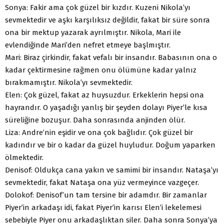
Sonya: Fakir ama çok güzel bir kızdır. Kuzeni Nikola’yı
sevmektedir ve aşkı karşılıksız değildir, fakat bir süre sonra
ona bir mektup yazarak ayrılmıştır. Nikola, Mari ile
evlendiğinde Mari’den nefret etmeye başlmıştır.
Mari: Biraz çirkindir, fakat vefalı bir insandır. Babasının ona o
kadar çektirmesine rağmen onu ölümüne kadar yalnız
bırakmamıştır. Nikola’yı sevmektedir.
Elen: Çok güzel, fakat az huysuzdur. Erkeklerin hepsi ona
hayrandır. O yaşadığı yanlış bir şeyden dolayı Piyer’le kısa
süreliğine bozuşur. Daha sonrasında anjinden ölür.
Liza: Andre’nin eşidir ve ona çok bağlıdır. Çok güzel bir
kadındır ve bir o kadar da güzel huyludur. Doğum yaparken
ölmektedir.
Denisof: Oldukça cana yakın ve samimi bir insandır. Nataşa’yı
sevmektedir, fakat Nataşa ona yüz vermeyince vazgeçer.
Dolokof: Denisof’un tam tersine bir adamdır. Bir zamanlar
Piyer’in arkadaşı idi, fakat Piyer’in karısı Elen’i lekelemesi
sebebiyle Piyer onu arkadaşlıktan siler. Daha sonra Sonya’ya