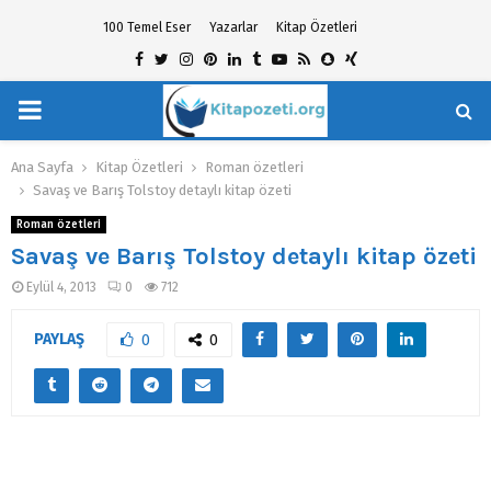
100 Temel Eser
Yazarlar
Kitap Özetleri
Facebook
Twitter
Instagram
Pinterest
Linkedin
Tumblr
Youtube
Rss
Snapchat
Xing
PRIMARY
hat
MENU
Ana Sayfa
Kitap Özetleri
Roman özetleri
Savaş ve Barış Tolstoy detaylı kitap özeti
Roman özetleri
Savaş ve Barış Tolstoy detaylı kitap özeti
Eylül 4, 2013
0
712
PAYLAŞ
0
0