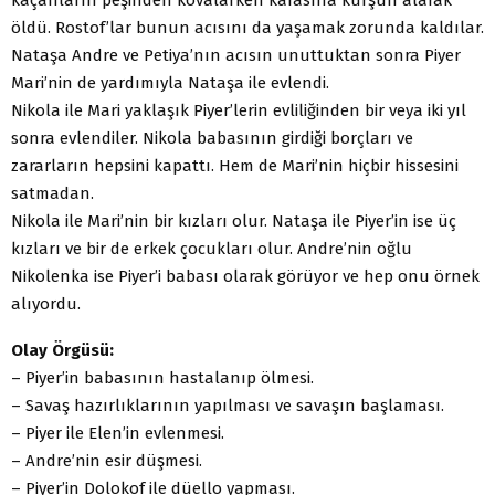
öldü. Rostof’lar bunun acısını da yaşamak zorunda kaldılar.
Nataşa Andre ve Petiya’nın acısın unuttuktan sonra Piyer
Mari’nin de yardımıyla Nataşa ile evlendi.
Nikola ile Mari yaklaşık Piyer’lerin evliliğinden bir veya iki yıl
sonra evlendiler. Nikola babasının girdiği borçları ve
zararların hepsini kapattı. Hem de Mari’nin hiçbir hissesini
satmadan.
Nikola ile Mari’nin bir kızları olur. Nataşa ile Piyer’in ise üç
kızları ve bir de erkek çocukları olur. Andre’nin oğlu
Nikolenka ise Piyer’i babası olarak görüyor ve hep onu örnek
alıyordu.
Olay Örgüsü:
– Piyer’in babasının hastalanıp ölmesi.
– Savaş hazırlıklarının yapılması ve savaşın başlaması.
– Piyer ile Elen’in evlenmesi.
– Andre’nin esir düşmesi.
– Piyer’in Dolokof ile düello yapması.