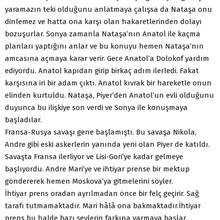
yaramazın teki olduğunu anlatmaya çalışsa da Nataşa onu
dinlemez ve hatta ona karşı olan hakaretlerinden dolayı
bozuşurlar. Sonya zamanla Nataşa’nın Anatol ile kaçma
planları yaptığını anlar ve bu konuyu hemen Nataşa’nın
amcasına açmaya karar verir. Gece Anatol’a Dolokof yardım
ediyordu. Anatol kapıdan girip birkaç adım ilerledi. Fakat
karşısına iri bir adam çıktı. Anatol kıvrak bir hareketle onun
elinden kurtuldu. Nataşa, Piyer’den Anatol’un evli olduğunu
duyunca bu ilişkiye son verdi ve Sonya ile konuşmaya
başladılar.
Fransa-Rusya savaşı gene başlamıştı. Bu savaşa Nikola,
Andre gibi eski askerlerin yanında yeni olan Piyer de katıldı.
Savaşta Fransa ilerliyor ve Lisi-Gori’ye kadar gelmeye
başlıyordu. Andre Mari’ye ve ihtiyar prense bir mektup
göndererek hemen Moskova’ya gitmelerini söyler.
İhtiyar prens oradan ayrılmadan önce bir felç geçirir. Sağ
tarafı tutmamaktadır. Mari hâlâ ona bakmaktadır.İhtiyar
prens bu halde bazı şeylerin farkına varmaya başlar.