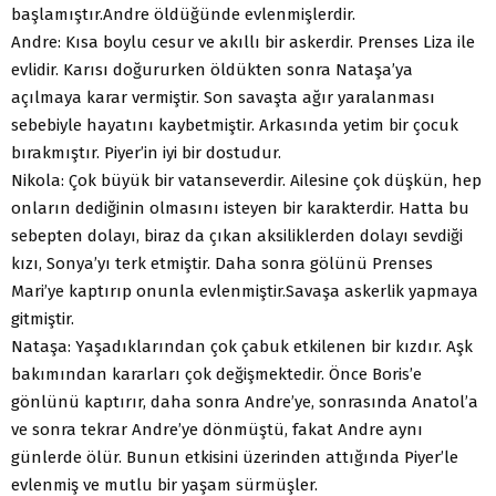
başlamıştır.Andre öldüğünde evlenmişlerdir.
Andre: Kısa boylu cesur ve akıllı bir askerdir. Prenses Liza ile
evlidir. Karısı doğururken öldükten sonra Nataşa’ya
açılmaya karar vermiştir. Son savaşta ağır yaralanması
sebebiyle hayatını kaybetmiştir. Arkasında yetim bir çocuk
bırakmıştır. Piyer’in iyi bir dostudur.
Nikola: Çok büyük bir vatanseverdir. Ailesine çok düşkün, hep
onların dediğinin olmasını isteyen bir karakterdir. Hatta bu
sebepten dolayı, biraz da çıkan aksiliklerden dolayı sevdiği
kızı, Sonya’yı terk etmiştir. Daha sonra gölünü Prenses
Mari’ye kaptırıp onunla evlenmiştir.Savaşa askerlik yapmaya
gitmiştir.
Nataşa: Yaşadıklarından çok çabuk etkilenen bir kızdır. Aşk
bakımından kararları çok değişmektedir. Önce Boris’e
gönlünü kaptırır, daha sonra Andre’ye, sonrasında Anatol’a
ve sonra tekrar Andre’ye dönmüştü, fakat Andre aynı
günlerde ölür. Bunun etkisini üzerinden attığında Piyer’le
evlenmiş ve mutlu bir yaşam sürmüşler.