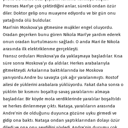
Prenses Mari’ye çok çektirdiğini anlar, sürekli ondan özür
diler. Doktor gelip onu muayene ediyordu ve bir gün onu
yatağında ölü buldular.
Mari’nin Moskova’ya gitmesine mujikler engel oluyordu.
Oradan geçerken bunu gören Nikola Mari’ye yardım ederek
onun oradan kurtulmasını sağladı. O anda Mari ile Nikola
arasında ilk elektriklenme gerçekleşti.
Fransız orduları Moskova’ya da yaklaşmaya başladılar. Kısa
süre sonra Moskova’yı da aldılar. Herkes arabalarıyla
gitmekteydi. Arkalarına baktıklarında ise Moskova
yanıyordu.Andre bu savaşta çok ağır yaralanmıştı. Rostof
ailesi de yüklerini arabalara yüklüyordu. Fakat daha sonra o
yüklrin bir kısmını boşaltıp savaş yaralılarını almaya
başladılar. Bir köyde mola verdiklerinde yaralılar boşaltıldı
ve herkes dinlenmeye çıktı. Nataşa, yaralıların arasında
Andre’nin de olduğunu duyunca gözüne uyku girmedi ve
gidip ona baktı. Nataşa ondan yaptıklarından dolayı özür
diledi ve ona onu sevdiğini söyledi. Andre’nin durumu çok