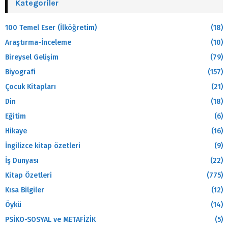
Kategoriler
100 Temel Eser (İlköğretim)
(18)
Araştırma-İnceleme
(10)
Bireysel Gelişim
(79)
Biyografi
(157)
Çocuk Kitapları
(21)
Din
(18)
Eğitim
(6)
Hikaye
(16)
İngilizce kitap özetleri
(9)
İş Dunyası
(22)
Kitap Özetleri
(775)
Kısa Bilgiler
(12)
Öykü
(14)
PSİKO-SOSYAL ve METAFİZİK
(5)