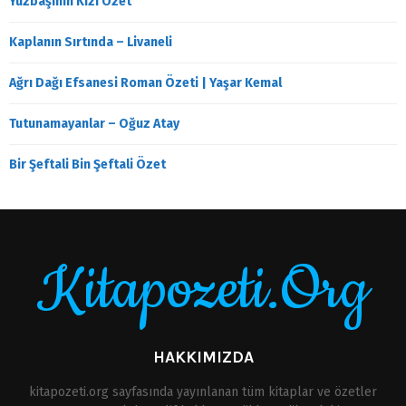
Yüzbaşının Kızı Özet
Kaplanın Sırtında – Livaneli
Ağrı Dağı Efsanesi Roman Özeti | Yaşar Kemal
Tutunamayanlar – Oğuz Atay
Bir Şeftali Bin Şeftali Özet
Kitapozeti.Org
HAKKIMIZDA
kitapozeti.org sayfasında yayınlanan tüm kitaplar ve özetler