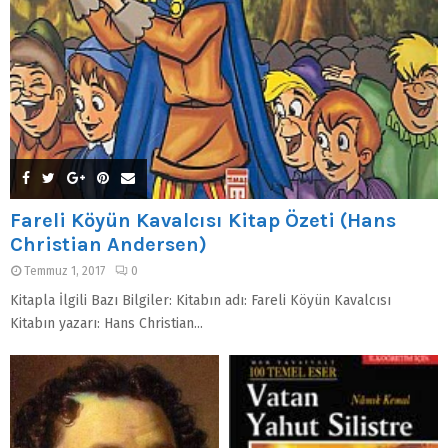
Fareli Köyün Kavalcısı Kitap Özeti (Hans
Christian Andersen)
Temmuz 1, 2017
0
Kitapla İlgili Bazı Bilgiler: Kitabın adı: Fareli Köyün Kavalcısı
Kitabın yazarı: Hans Christian...