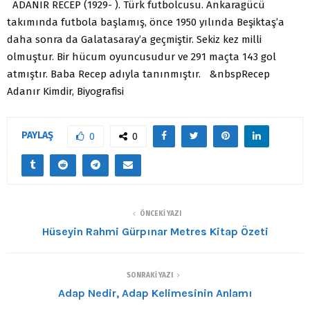
ADANIR RECEP (1929- ). Türk futbolcusu. Ankaragücü
takımında futbola başlamış, önce 1950 yılında Beşiktaş’a
daha sonra da Galatasaray’a geçmiştir. Sekiz kez milli
olmuştur. Bir hücum oyuncusudur ve 291 maçta 143 gol
atmıştır. Baba Recep adıyla tanınmıştır. &nbspRecep
Adanır Kimdir, Biyografisi
PAYLAŞ
0
0
ÖNCEKI YAZI
Hüseyin Rahmi Gürpınar Metres Kitap Özeti
SONRAKI YAZI
Adap Nedir, Adap Kelimesinin Anlamı