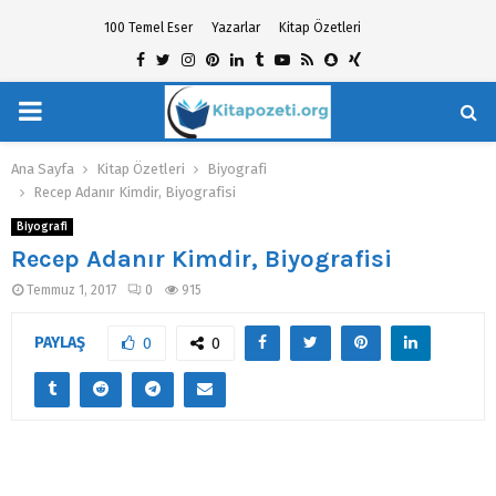
100 Temel Eser
Yazarlar
Kitap Özetleri
Facebook
Twitter
Instagram
Pinterest
Linkedin
Tumblr
Youtube
Rss
Snapchat
Xing
PRIMARY
hat
MENU
Ana Sayfa
Kitap Özetleri
Biyografi
Recep Adanır Kimdir, Biyografisi
Biyografi
Recep Adanır Kimdir, Biyografisi
Temmuz 1, 2017
0
915
PAYLAŞ
0
0