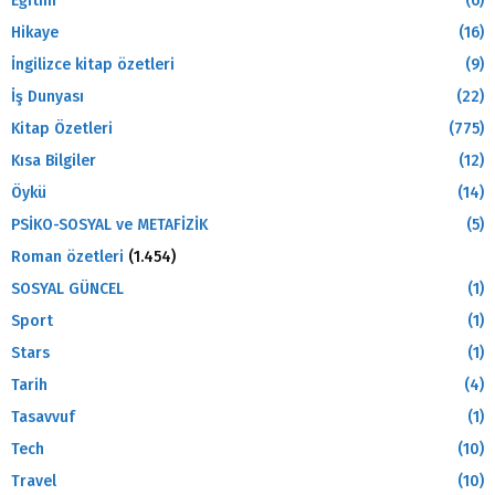
Eğitim
(6)
Hikaye
(16)
İngilizce kitap özetleri
(9)
İş Dunyası
(22)
Kitap Özetleri
(775)
Kısa Bilgiler
(12)
Öykü
(14)
PSİKO-SOSYAL ve METAFİZİK
(5)
Roman özetleri
(1.454)
SOSYAL GÜNCEL
(1)
Sport
(1)
Stars
(1)
Tarih
(4)
Tasavvuf
(1)
Tech
(10)
Travel
(10)