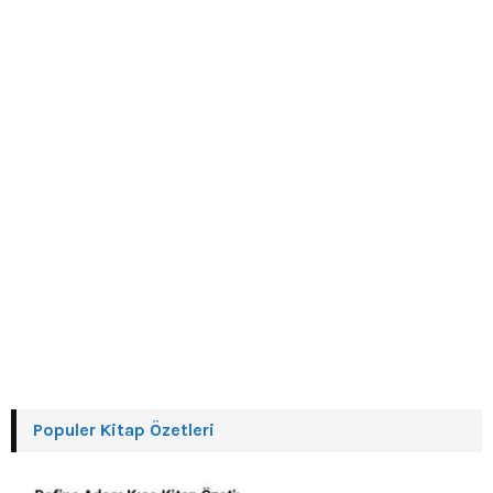
:
C
H
Populer Kitap Özetleri