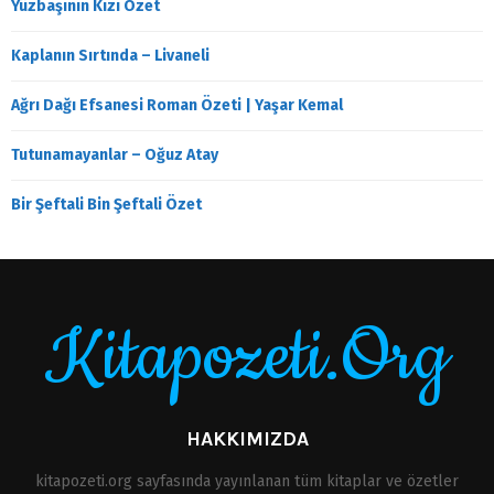
Yüzbaşının Kızı Özet
Kaplanın Sırtında – Livaneli
Ağrı Dağı Efsanesi Roman Özeti | Yaşar Kemal
Tutunamayanlar – Oğuz Atay
Bir Şeftali Bin Şeftali Özet
Kitapozeti.Org
HAKKIMIZDA
kitapozeti.org sayfasında yayınlanan tüm kitaplar ve özetler