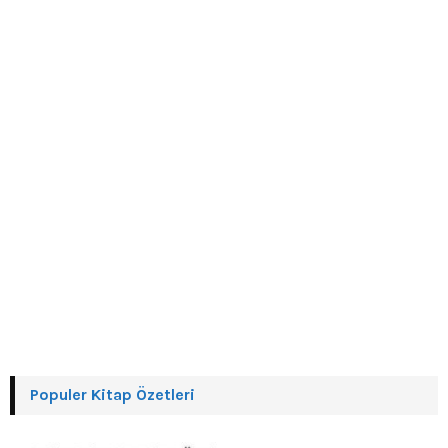
:
C
H
Populer Kitap Özetleri