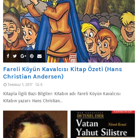
Fareli Köyün Kavalcısı Kitap Özeti (Hans
Christian Andersen)
Temmuz 1, 2017
0
Kitapla İlgili Bazı Bilgiler: Kitabın adı: Fareli Köyün Kavalcısı
Kitabın yazarı: Hans Christian...