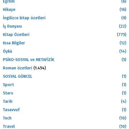
Eğitim
(6)
Hikaye
(16)
İngilizce kitap özetleri
(9)
İş Dunyası
(22)
Kitap Özetleri
(775)
Kısa Bilgiler
(12)
Öykü
(14)
PSİKO-SOSYAL ve METAFİZİK
(5)
Roman özetleri
(1.454)
SOSYAL GÜNCEL
(1)
Sport
(1)
Stars
(1)
Tarih
(4)
Tasavvuf
(1)
Tech
(10)
Travel
(10)