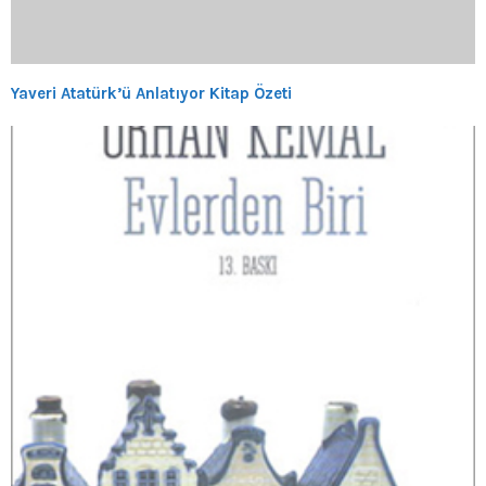
Yaveri Atatürk’ü Anlatıyor Kitap Özeti