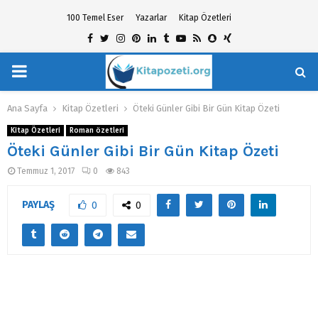
100 Temel Eser
Yazarlar
Kitap Özetleri
Facebook
Twitter
Instagram
Pinterest
Linkedin
Tumblr
Youtube
Rss
Snapchat
Xing
PRIMARY
hat
MENU
Ana Sayfa
Kitap Özetleri
Öteki Günler Gibi Bir Gün Kitap Özeti
Kitap Özetleri
Roman özetleri
Öteki Günler Gibi Bir Gün Kitap Özeti
Temmuz 1, 2017
0
843
PAYLAŞ
0
0