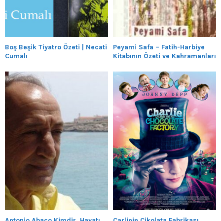
Boş Beşik Tiyatro Özeti | Necati
Peyami Safa – Fatih-Harbiye
Cumalı
Kitabının Özeti ve Kahramanları
Antonio Abaco Kimdir, Hayatı
Çarlinin Çikolata Fabrikası