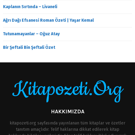
Kaplanın Sırtında – Livaneli
Ağrı Dağı Efsanesi Roman Özeti | Yaşar Kemal
Tutunamayanlar – Oğuz Atay
Bir Şeftali Bin Şeftali Özet
Kitapozeti.Org
HAKKIMIZDA
kitapozeti.org sayfasında yayınlanan tüm kitaplar ve özetler
tanıtım amaçlıdır. Telif haklarına dikkat edilerek kitap