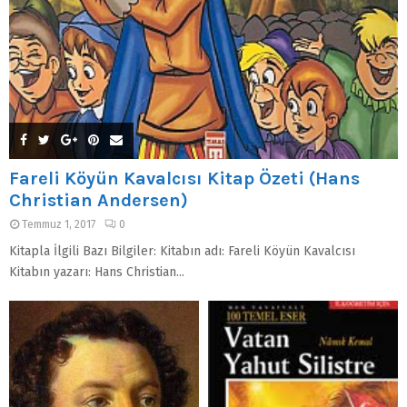
Fareli Köyün Kavalcısı Kitap Özeti (Hans
Christian Andersen)
Temmuz 1, 2017
0
Kitapla İlgili Bazı Bilgiler: Kitabın adı: Fareli Köyün Kavalcısı
Kitabın yazarı: Hans Christian...