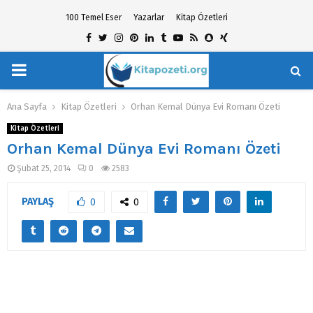
100 Temel Eser
Yazarlar
Kitap Özetleri
Facebook
Twitter
Instagram
Pinterest
Linkedin
Tumblr
Youtube
Rss
Snapchat
Xing
PRIMARY
hat
MENU
Ana Sayfa
Kitap Özetleri
Orhan Kemal Dünya Evi Romanı Özeti
Kitap Özetleri
Orhan Kemal Dünya Evi Romanı Özeti
Şubat 25, 2014
0
2583
PAYLAŞ
0
0