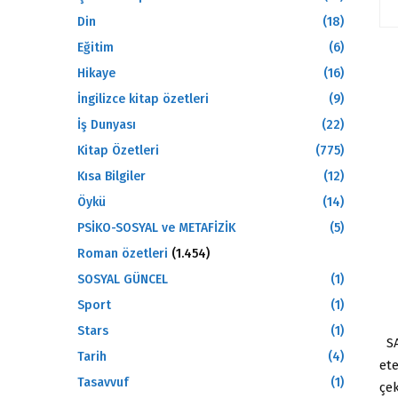
Din
(18)
Eğitim
(6)
Hikaye
(16)
İngilizce kitap özetleri
(9)
İş Dunyası
(22)
Kitap Özetleri
(775)
Kısa Bilgiler
(12)
Öykü
(14)
PSİKO-SOSYAL ve METAFİZİK
(5)
Roman özetleri
(1.454)
SOSYAL GÜNCEL
(1)
Sport
(1)
Stars
(1)
SA
Tarih
(4)
et
Tasavvuf
(1)
çe