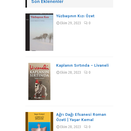
Son Eklenenler
Yüzbaşının Kızı Özet
Ekim 29, 2023
0
Kaplanın Sırtında – Livaneli
Ekim 28, 2023
0
Ağrı Dağı Efsanesi Roman
Özeti | Yaşar Kemal
Ekim 28, 2023
0