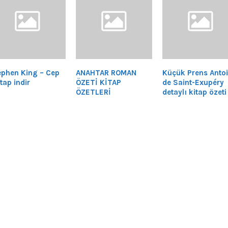
ephen King – Cep
ANAHTAR ROMAN
Küçük Prens Anto
tap indir
ÖZETİ KİTAP
de Saint-Exupéry
ÖZETLERİ
detaylı kitap özeti