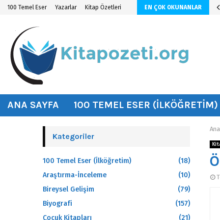
n KİTAP ÖZETİ
100 Temel Eser
Yazarlar
Kitap Özetleri
EN ÇOK OKUNANLAR
hat
ANA SAYFA
100 TEMEL ESER (İLKÖĞRETIM)
Ana
Kategoriler
Kit
Ö
100 Temel Eser (İlköğretim)
(18)
Araştırma-İnceleme
(10)
T
Bireysel Gelişim
(79)
Biyografi
(157)
Çocuk Kitapları
(21)