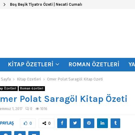
Boş Beşik Tiyatro Özeti | Necati Cumalı
KITAP ÖZETLERI
ROMAN ÖZETLERI
Y
 Sayfa
Kitap Özetleri
Ömer Polat Saragöl Kitap Özeti
ap Özetleri
Roman özetleri
mer Polat Saragöl Kitap Özeti
emmuz 1, 2017
0
1016
PAYLAŞ
0
0