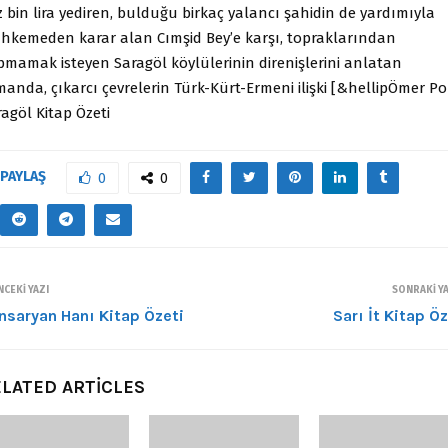
 bin lira yediren, bulduğu birkaç yalancı şahidin de yardımıyla
hkemeden karar alan Cımşid Bey’e karşı, topraklarından
pmamak isteyen Saragöl köylülerinin direnişlerini anlatan
anda, çıkarcı çevrelerin Türk-Kürt-Ermeni ilişki [&hellipÖmer Po
agöl Kitap Özeti
PAYLAŞ
0
0
CEKI YAZI
SONRAKI YA
nsaryan Hanı Kitap Özeti
Sarı İt Kitap Öz
LATED ARTICLES