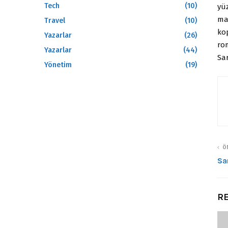
Tech
(10)
yüz
ma
Travel
(10)
ko
Yazarlar
(26)
rom
Yazarlar
(44)
Sar
Yönetim
(19)
ÖN
Sa
RE