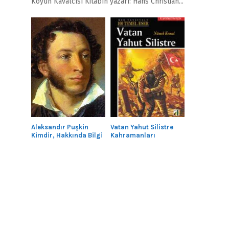
Köyün Kavalcısı Kitabın yazarı: Hans Christian...
Aleksandır Puşkin
Vatan Yahut Silistre
Kimdir, Hakkında Bilgi
Kahramanları