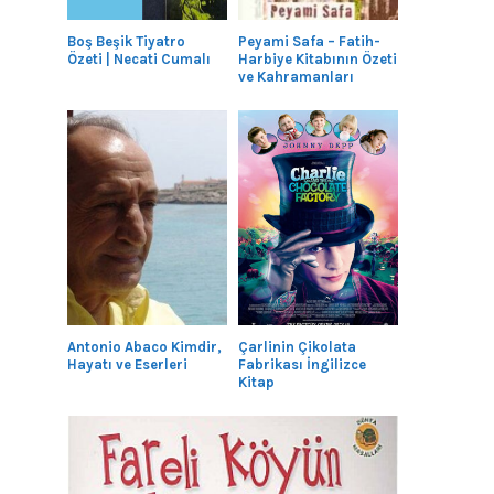
Boş Beşik Tiyatro
Peyami Safa – Fatih-
Özeti | Necati Cumalı
Harbiye Kitabının Özeti
ve Kahramanları
Antonio Abaco Kimdir,
Çarlinin Çikolata
Hayatı ve Eserleri
Fabrikası İngilizce
Kitap