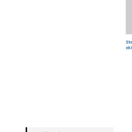
St
eki