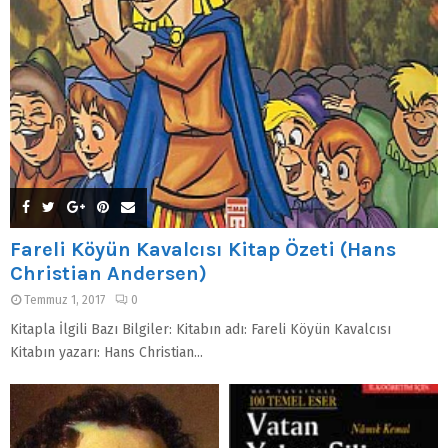
Fareli Köyün Kavalcısı Kitap Özeti (Hans
Christian Andersen)
Temmuz 1, 2017
0
Kitapla İlgili Bazı Bilgiler: Kitabın adı: Fareli Köyün Kavalcısı
Kitabın yazarı: Hans Christian...