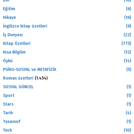
Din
(18)
Eğitim
(6)
Hikaye
(16)
İngilizce kitap özetleri
(9)
İş Dunyası
(22)
Kitap Özetleri
(775)
Kısa Bilgiler
(12)
Öykü
(14)
PSİKO-SOSYAL ve METAFİZİK
(5)
Roman özetleri
(1.454)
SOSYAL GÜNCEL
(1)
Sport
(1)
Stars
(1)
Tarih
(4)
Tasavvuf
(1)
Tech
(10)