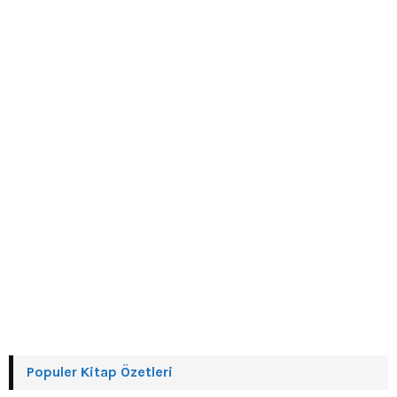
r
R
:
C
H
Populer Kitap Özetleri