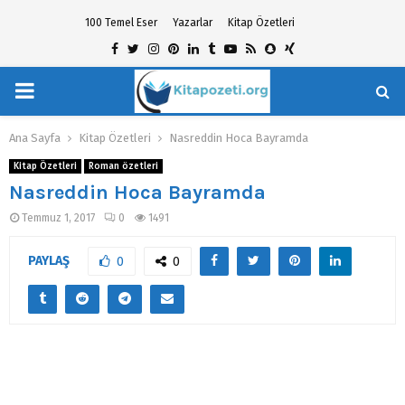
100 Temel Eser
Yazarlar
Kitap Özetleri
Facebook
Twitter
Instagram
Pinterest
Linkedin
Tumblr
Youtube
Rss
Snapchat
Xing
PRIMARY
hat
MENU
Ana Sayfa
Kitap Özetleri
Nasreddin Hoca Bayramda
Kitap Özetleri
Roman özetleri
Nasreddin Hoca Bayramda
Temmuz 1, 2017
0
1491
PAYLAŞ
0
0