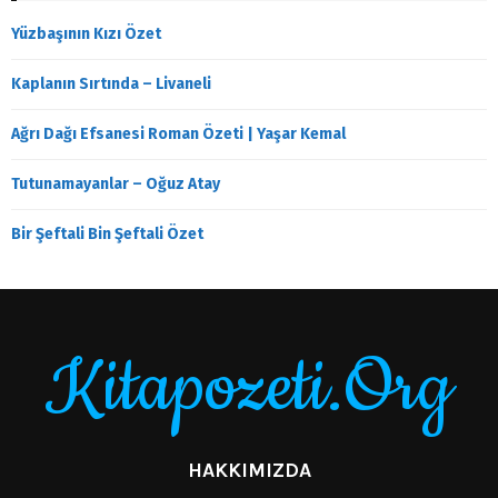
Yüzbaşının Kızı Özet
Kaplanın Sırtında – Livaneli
Ağrı Dağı Efsanesi Roman Özeti | Yaşar Kemal
Tutunamayanlar – Oğuz Atay
Bir Şeftali Bin Şeftali Özet
Kitapozeti.Org
HAKKIMIZDA