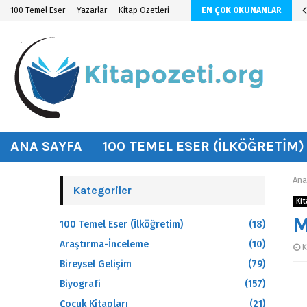
malı
100 Temel Eser
Yazarlar
Kitap Özetleri
EN ÇOK OKUNANLAR
hat
ANA SAYFA
100 TEMEL ESER (İLKÖĞRETIM)
Ana
Kategoriler
Kit
M
100 Temel Eser (İlköğretim)
(18)
Araştırma-İnceleme
(10)
K
Bireysel Gelişim
(79)
Biyografi
(157)
Çocuk Kitapları
(21)