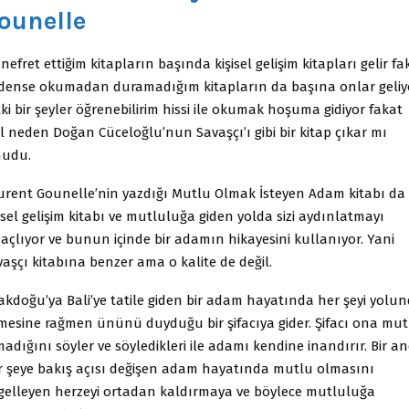
ounelle
nefret ettiğim kitapların başında kişisel gelişim kitapları gelir fa
dense okumadan duramadığım kitapların da başına onlar geliyo
ki bir şeyler öğrenebilirim hissi ile okumak hoşuma gidiyor fakat
l neden Doğan Cüceloğlu’nun Savaşçı’ı gibi bir kitap çıkar mı
udu.
urent Gounelle’nin yazdığı Mutlu Olmak İsteyen Adam kitabı da 
isel gelişim kitabı ve mutluluğa giden yolda sizi aydınlatmayı
açlıyor ve bunun içinde bir adamın hikayesini kullanıyor. Yani
aşçı kitabına benzer ama o kalite de değil.
akdoğu’ya Bali’ye tatile giden bir adam hayatında her şeyi yolu
tmesine rağmen ününü duyduğu bir şifacıya gider. Şifacı ona mut
adığını söyler ve söyledikleri ile adamı kendine inandırır. Bir a
r şeye bakış açısı değişen adam hayatında mutlu olmasını
gelleyen herzeyi ortadan kaldırmaya ve böylece mutluluğa