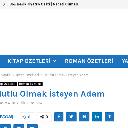
Peyami Safa – Fatih-Harbiye Kitabının Özeti ve Kahramanları
KITAP ÖZETLERI
ROMAN ÖZETLERI
Y
 Sayfa
Kitap Özetleri
Mutlu Olmak İsteyen Adam
ap Özetleri
Roman özetleri
utlu Olmak İsteyen Adam
asım 4, 2014
0
1264
PAYLAŞ
0
0