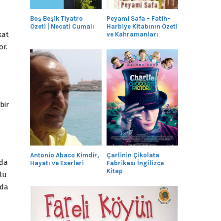
Boş Beşik Tiyatro
Peyami Safa – Fatih-
Özeti | Necati Cumalı
Harbiye Kitabının Özeti
kat
ve Kahramanları
r.
bir
Antonio Abaco Kimdir,
Çarlinin Çikolata
nda
Hayatı ve Eserleri
Fabrikası İngilizce
Kitap
lu
nda