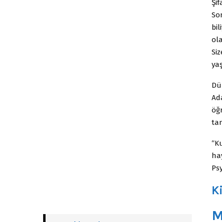
Şif
Son
bil
ol
Siz
ya
Dü
Ad
öğr
tan
“K
hay
Ps
K
M