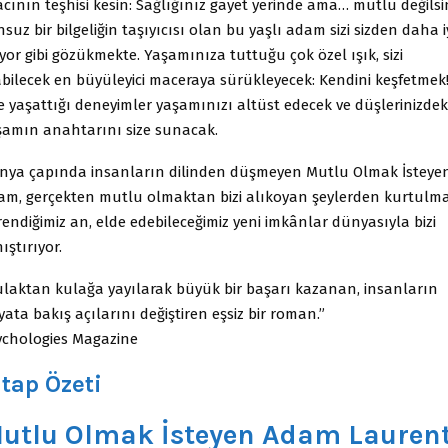
acının teşhisi kesin: Sağlığınız gayet yerinde ama… mutlu değilsin
suz bir bilgeliğin taşıyıcısı olan bu yaşlı adam sizi sizden daha i
iyor gibi gözükmekte. Yaşamınıza tuttuğu çok özel ışık, sizi
abilecek en büyüleyici maceraya sürükleyecek: Kendini keşfetmek
e yaşattığı deneyimler yaşamınızı altüst edecek ve düşlerinizdek
şamın anahtarını size sunacak.
nya çapında insanların dilinden düşmeyen Mutlu Olmak İsteye
am, gerçekten mutlu olmaktan bizi alıkoyan şeylerden kurtulm
endiğimiz an, elde edebileceğimiz yeni imkânlar dünyasıyla bizi
ıştırıyor.
ulaktan kulağa yayılarak büyük bir başarı kazanan, insanların
ata bakış açılarını değiştiren eşsiz bir roman.”
ychologies Magazine
itap Özeti
utlu Olmak İsteyen Adam Lauren