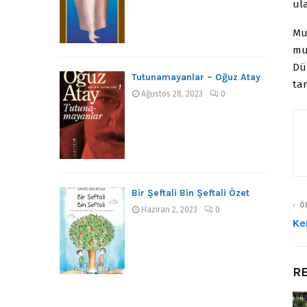
ul
Mu
mut
Dün
Tutunamayanlar – Oğuz Atay
tar
Ağustos 28, 2023
0
Bir Şeftali Bin Şeftali Özet
ÖN
Haziran 2, 2023
0
Ke
RE