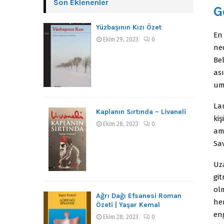
Son Eklenenler
G
Yüzbaşının Kızı Özet
En 
Ekim 29, 2023
0
ne
Bel
ası
um
La
Kaplanın Sırtında – Livaneli
kiş
Ekim 28, 2023
0
am
Sav
Uz
gi
olm
Ağrı Dağı Efsanesi Roman
he
Özeti | Yaşar Kemal
en
Ekim 28, 2023
0