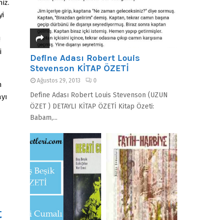
iz.
yi
!
i
Define Adası Robert Louis
Stevenson KİTAP ÖZETİ
Ağustos 29, 2013
0
n
Define Adası Robert Louis Stevenson (UZUN
ayı
ÖZET ) DETAYLI KİTAP ÖZETİ Kitap Özeti:
Babam,...
t