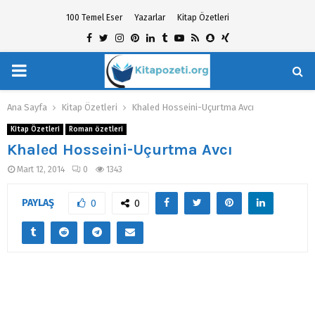
100 Temel Eser
Yazarlar
Kitap Özetleri
Facebook
Twitter
Instagram
Pinterest
Linkedin
Tumblr
Youtube
Rss
Snapchat
Xing
PRIMARY
hat
MENU
Ana Sayfa
Kitap Özetleri
Khaled Hosseini-Uçurtma Avcı
Kitap Özetleri
Roman özetleri
Khaled Hosseini-Uçurtma Avcı
Mart 12, 2014
0
1343
PAYLAŞ
0
0