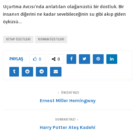
Uçurtma Avcısı’nda anlatılan olağanüstü bir dostluk. Bir
insanın diğerini ne kadar sevebileceğinin su gibi akıp giden
öyküsü…
KITAP ÖZETLERI
ROMAN ÖZETLERI
PAYLAŞ
0
0
ÖNCEKI YAZI
Ernest Miller Hemingway
SONRAKI YAZI
Harry Potter Ateş Kadehi