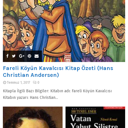
Fareli Köyün Kavalcısı Kitap Özeti (Hans
Christian Andersen)
Temmuz 1, 2017
0
Kitapla İlgili Bazı Bilgiler: Kitabın adı: Fareli Köyün Kavalcısı
Kitabın yazarı: Hans Christian...