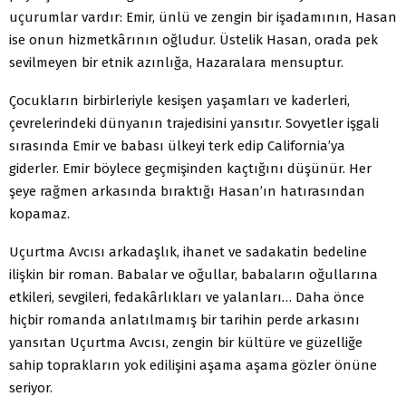
uçurumlar vardır: Emir, ünlü ve zengin bir işadamının, Hasan
ise onun hizmetkârının oğludur. Üstelik Hasan, orada pek
sevilmeyen bir etnik azınlığa, Hazaralara mensuptur.
Çocukların birbirleriyle kesişen yaşamları ve kaderleri,
çevrelerindeki dünyanın trajedisini yansıtır. Sovyetler işgali
sırasında Emir ve babası ülkeyi terk edip California’ya
giderler. Emir böylece geçmişinden kaçtığını düşünür. Her
şeye rağmen arkasında bıraktığı Hasan’ın hatırasından
kopamaz.
Uçurtma Avcısı arkadaşlık, ihanet ve sadakatin bedeline
ilişkin bir roman. Babalar ve oğullar, babaların oğullarına
etkileri, sevgileri, fedakârlıkları ve yalanları… Daha önce
hiçbir romanda anlatılmamış bir tarihin perde arkasını
yansıtan Uçurtma Avcısı, zengin bir kültüre ve güzelliğe
sahip toprakların yok edilişini aşama aşama gözler önüne
seriyor.