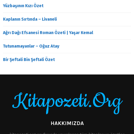
Yüzbaşının Kızı Özet
Kaplanın Sırtında – Livaneli
Ağrı Dağı Efsanesi Roman Özeti | Yaşar Kemal
Tutunamayanlar – Oğuz Atay
Bir Şeftali Bin Şeftali Özet
Kitapozeti.Org
HAKKIMIZDA