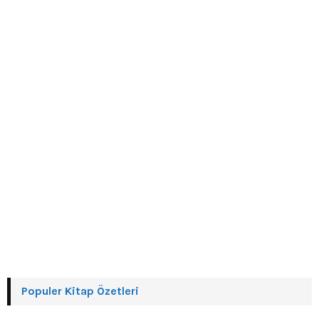
r
R
:
C
H
Populer Kitap Özetleri