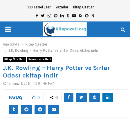
100 Temel Eser
Yazarlar
Kitap Özetleri
Facebook
Twitter
Instagram
Pinterest
Linkedin
Tumblr
Youtube
Rss
Snapchat
Xing
PRIMARY
hat
MENU
Ana Sayfa
Kitap Özetleri
J.K. Rowling – Harry Potter ve Sırlar Odası ekitap indir
Kitap Özetleri
Roman özetleri
J.K. Rowling – Harry Potter ve Sırlar
Odası ekitap indir
Temmuz 1, 2017
0
1477
PAYLAŞ
0
0