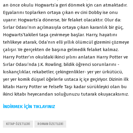
an önce okulu Hogwarts’a geri dönmek için can atmaktadır.
Eşyalarını toplarken ortaya çıkan ev cini Dobby ise onu
uyarır: Hogwarts’a dönerse, bir felaket olacaktır. Olur da:
Sırlar Odası’nın açılmasıyla ortaya çıkan karanlık bir güç,
Hogwarts’takileri taşa çevirmeye başlar. Harry, hayatını
tehlikeye atarak, Oda’nın elli yıllık ölümcül gizemini çözmeye
çalışır. Ve gerçekten de başına gelmedik felaket kalmaz.
Harry Potter’ın okuldaki ikinci yılını anlatan Harry Potter ve
Sırlar Odası’nda J.K. Rowling, bildik öğrenci sorunlarını -
kıskançlıklar, rekabetler, çekingenlikler- yer yer ürkütücü,
yer yer komik düşsel öğelerle ustaca iç içe geçiriyor. Dizinin ilk
kitabı Harry Potter ve Felsefe Taşı kadar sürükleyici olan bu
ikinci kitabı heyecandan soluğunuzu tutarak okuyacaksınız.
İNDİRMEK İÇİN TIKLAYINIZ
KITAP ÖZETLERI
ROMAN ÖZETLERI