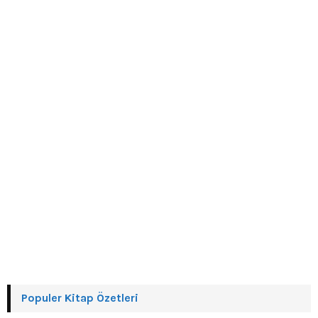
r
R
:
C
H
Populer Kitap Özetleri