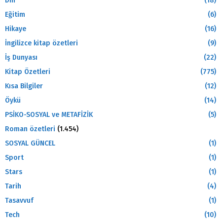
Din
(18)
Eğitim
(6)
Hikaye
(16)
İngilizce kitap özetleri
(9)
İş Dunyası
(22)
Kitap Özetleri
(775)
Kısa Bilgiler
(12)
Öykü
(14)
PSİKO-SOSYAL ve METAFİZİK
(5)
Roman özetleri
(1.454)
SOSYAL GÜNCEL
(1)
Sport
(1)
Stars
(1)
Tarih
(4)
Tasavvuf
(1)
Tech
(10)