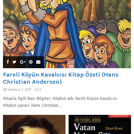
Fareli Köyün Kavalcısı Kitap Özeti (Hans
Christian Andersen)
Temmuz 1, 2017
0
Kitapla İlgili Bazı Bilgiler: Kitabın adı: Fareli Köyün Kavalcısı
Kitabın yazarı: Hans Christian...