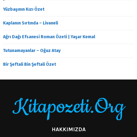
Yüzbaşının Kızı Özet
Kaplanın Sırtında – Livaneli
Ağrı Dağı Efsanesi Roman Özeti | Yaşar Kemal
Tutunamayanlar – Oğuz Atay
Bir Şeftali Bin Şeftali Özet
Kitapozeti.Org
HAKKIMIZDA