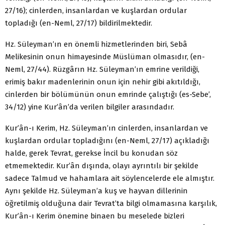
27/16); cinlerden, insanlardan ve kuşlardan ordular
topladığı (en-Neml, 27/17) bildirilmektedir.
Hz. Süleyman’ın en önemli hizmetlerinden biri, Sebâ
Melikesinin onun himayesinde Müslüman olmasıdır, (en-
Neml, 27/44). Rüzgârın Hz. Süleyman’ın emrine verildiği,
erimiş bakır madenlerinin onun için nehir gibi akıtıldığı,
cinlerden bir bölümünün onun emrinde çalıştığı (es-Sebe’,
34/12) yine Kur’ân’da verilen bilgiler arasındadır.
Kur’ân-ı Kerim, Hz. Süleyman’ın cinlerden, insanlardan ve
kuşlardan ordular topladığını (en-Neml, 27/17) açıkladığı
halde, gerek Tevrat, gerekse İncil bu konudan söz
etmemektedir. Kur’ân dışında, olayı ayrıntılı bir şekilde
sadece Talmud ve hahamlara ait söylencelerde ele almıştır.
Aynı şekilde Hz. Süleyman’a kuş ve hayvan dillerinin
öğretilmiş olduğuna dair Tevrat’ta bilgi olmamasına karşılık,
Kur’ân-ı Kerim önemine binaen bu meselede bizleri