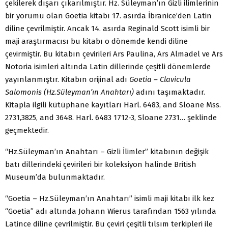
çekilerek dışarı çıkarılmıştır. Hz. Süleyman’ın Gizli ilimlerinin
bir yorumu olan Goetia kitabı 17. asırda İbranice’den Latin
diline çevrilmiştir. Ancak 14. asırda Reginald Scott isimli bir
maji araştırmacısı bu kitabı o dönemde kendi diline
çevirmiştir. Bu kitabın çevirileri Ars Paulina, Ars Almadel ve Ars
Notoria isimleri altında Latin dillerinde çeşitli dönemlerde
yayınlanmıştır. Kitabın orijinal adı
Goetia – Clavicula
Salomonis (Hz.Süleyman’ın Anahtarı)
adını taşımaktadır.
Kitapla ilgili kütüphane kayıtları Harl. 6483, and Sloane Mss.
2731,3825, and 3648. Harl. 6483 1712-3, Sloane 2731… şeklinde
geçmektedir.
“Hz.Süleyman’ın Anahtarı – Gizli İlimler” kitabının değişik
batı dillerindeki çevirileri bir koleksiyon halinde British
Museum’da bulunmaktadır.
“Goetia – Hz.Süleyman’ın Anahtarı” isimli maji kitabı ilk kez
“Goetia” adı altında Johann Wierus tarafından 1563 yılında
Latince diline çevrilmiştir. Bu çeviri çeşitli tılsım terkipleri ile