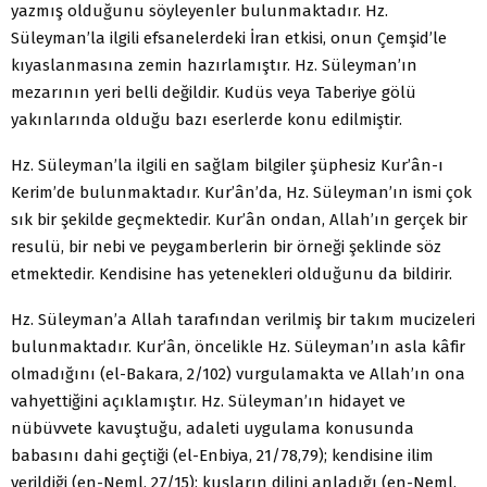
yazmış olduğunu söyleyenler bulunmaktadır. Hz.
Süleyman’la ilgili efsanelerdeki İran etkisi, onun Çemşid’le
kıyaslanmasına zemin hazırlamıştır. Hz. Süleyman’ın
mezarının yeri belli değildir. Kudüs veya Taberiye gölü
yakınlarında olduğu bazı eserlerde konu edilmiştir.
Hz. Süleyman’la ilgili en sağlam bilgiler şüphesiz Kur’ân-ı
Kerim’de bulunmaktadır. Kur’ân’da, Hz. Süleyman’ın ismi çok
sık bir şekilde geçmektedir. Kur’ân ondan, Allah’ın gerçek bir
resulü, bir nebi ve peygamberlerin bir örneği şeklinde söz
etmektedir. Kendisine has yetenekleri olduğunu da bildirir.
Hz. Süleyman’a Allah tarafından verilmiş bir takım mucizeleri
bulunmaktadır. Kur’ân, öncelikle Hz. Süleyman’ın asla kâfir
olmadığını (el-Bakara, 2/102) vurgulamakta ve Allah’ın ona
vahyettiğini açıklamıştır. Hz. Süleyman’ın hidayet ve
nübüvvete kavuştuğu, adaleti uygulama konusunda
babasını dahi geçtiği (el-Enbiya, 21/78,79); kendisine ilim
verildiği (en-Neml, 27/15); kuşların dilini anladığı (en-Neml,