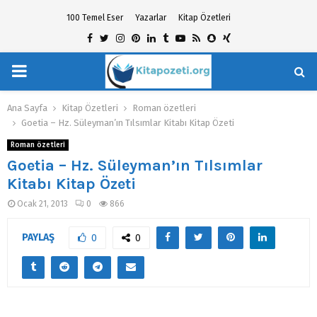
100 Temel Eser
Yazarlar
Kitap Özetleri
Facebook
Twitter
Instagram
Pinterest
Linkedin
Tumblr
Youtube
Rss
Snapchat
Xing
PRIMARY
hat
MENU
Ana Sayfa
Kitap Özetleri
Roman özetleri
Goetia – Hz. Süleyman’ın Tılsımlar Kitabı Kitap Özeti
Roman özetleri
Goetia – Hz. Süleyman’ın Tılsımlar
Kitabı Kitap Özeti
Ocak 21, 2013
0
866
PAYLAŞ
0
0