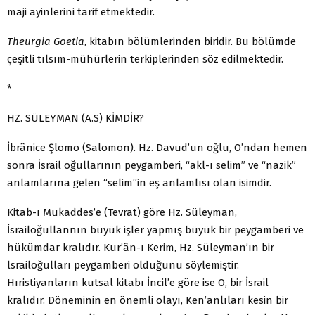
maji ayinlerini tarif etmektedir.
Theurgia Goetia
, kitabın bölümlerinden biridir. Bu bölümde
çeşitli tılsım-mühürlerin terkiplerinden söz edilmektedir.
*
HZ. SÜLEYMAN (A.S) KİMDİR?
İbrânice Şlomo (Salomon). Hz. Davud’un oğlu, O’ndan hemen
sonra İsrail oğullarının peygamberi, “akl-ı selim” ve “nazik”
anlamlarına gelen “selim”in eş anlamlısı olan isimdir.
Kitab-ı Mukaddes’e (Tevrat) göre Hz. Süleyman,
İsrailoğullannın büyük işler yapmış büyük bir peygamberi ve
hükümdar kralıdır. Kur’ân-ı Kerim, Hz. Süleyman’ın bir
lsrailoğulları peygamberi olduğunu söylemiştir.
Hıristiyanların kutsal kitabı İncil’e göre ise O, bir İsrail
kralıdır. Döneminin en önemli olayı, Ken’anlıları kesin bir