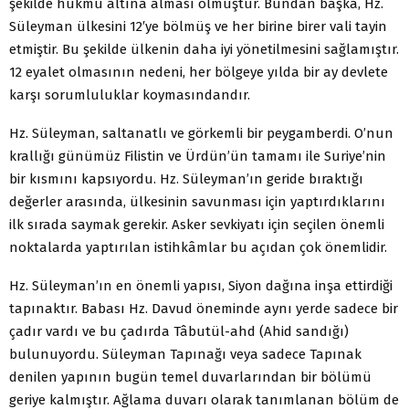
şekilde hükmü altına alması olmuştur. Bundan başka, Hz.
Süleyman ülkesini 12′ye bölmüş ve her birine birer vali tayin
etmiştir. Bu şekilde ülkenin daha iyi yönetilmesini sağlamıştır.
12 eyalet olmasının nedeni, her bölgeye yılda bir ay devlete
karşı sorumluluklar koymasındandır.
Hz. Süleyman, saltanatlı ve görkemli bir peygamberdi. O’nun
krallığı günümüz Filistin ve Ürdün’ün tamamı ile Suriye’nin
bir kısmını kapsıyordu. Hz. Süleyman’ın geride bıraktığı
değerler arasında, ülkesinin savunması için yaptırdıklarını
ilk sırada saymak gerekir. Asker sevkiyatı için seçilen önemli
noktalarda yaptırılan istihkâmlar bu açıdan çok önemlidir.
Hz. Süleyman’ın en önemli yapısı, Siyon dağına inşa ettirdiği
tapınaktır. Babası Hz. Davud öneminde aynı yerde sadece bir
çadır vardı ve bu çadırda Tâbutül-ahd (Ahid sandığı)
bulunuyordu. Süleyman Tapınağı veya sadece Tapınak
denilen yapının bugün temel duvarlarından bir bölümü
geriye kalmıştır. Ağlama duvarı olarak tanımlanan bölüm de