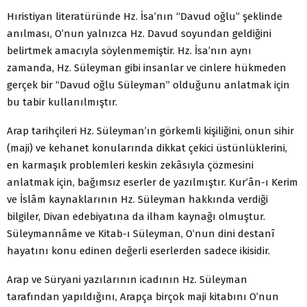
Hıristiyan literatüründe Hz. İsa’nın “Davud oğlu” şeklinde
anılması, O’nun yalnızca Hz. Davud soyundan geldiğini
belirtmek amacıyla söylenmemiştir. Hz. İsa’nın aynı
zamanda, Hz. Süleyman gibi insanlar ve cinlere hükmeden
gerçek bir “Davud oğlu Süleyman” olduğunu anlatmak için
bu tabir kullanılmıştır.
Arap tarihçileri Hz. Süleyman’ın görkemli kişiliğini, onun sihir
(maji) ve kehanet konularında dikkat çekici üstünlüklerini,
en karmaşık problemleri keskin zekâsıyla çözmesini
anlatmak için, bağımsız eserler de yazılmıştır. Kur’ân-ı Kerim
ve İslâm kaynaklarının Hz. Süleyman hakkında verdiği
bilgiler, Divan edebiyatına da ilham kaynağı olmuştur.
Süleymannâme ve Kitab-ı Süleyman, O’nun dini destanî
hayatını konu edinen değerli eserlerden sadece ikisidir.
Arap ve Süryani yazılarının icadının Hz. Süleyman
tarafından yapıldığını, Arapça birçok maji kitabını O’nun