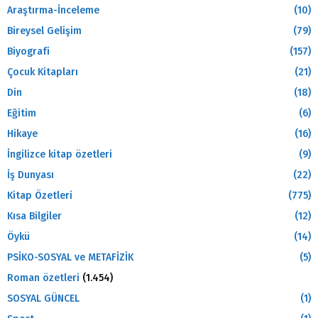
Araştırma-İnceleme
(10)
Bireysel Gelişim
(79)
Biyografi
(157)
Çocuk Kitapları
(21)
Din
(18)
Eğitim
(6)
Hikaye
(16)
İngilizce kitap özetleri
(9)
İş Dunyası
(22)
Kitap Özetleri
(775)
Kısa Bilgiler
(12)
Öykü
(14)
PSİKO-SOSYAL ve METAFİZİK
(5)
Roman özetleri
(1.454)
SOSYAL GÜNCEL
(1)