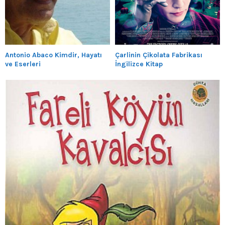
Antonio Abaco Kimdir, Hayatı
Çarlinin Çikolata Fabrikası
ve Eserleri
İngilizce Kitap