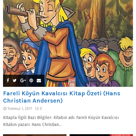
Fareli Köyün Kavalcısı Kitap Özeti (Hans
Christian Andersen)
Temmuz 1, 2017
0
Kitapla İlgili Bazı Bilgiler: Kitabın adı: Fareli Köyün Kavalcısı
Kitabın yazarı: Hans Christian...