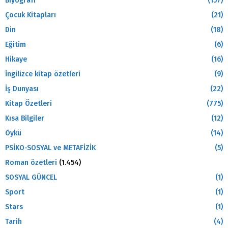
Biyografi
(157)
Çocuk Kitapları
(21)
Din
(18)
Eğitim
(6)
Hikaye
(16)
İngilizce kitap özetleri
(9)
İş Dunyası
(22)
Kitap Özetleri
(775)
Kısa Bilgiler
(12)
Öykü
(14)
PSİKO-SOSYAL ve METAFİZİK
(5)
Roman özetleri
(1.454)
SOSYAL GÜNCEL
(1)
Sport
(1)
Stars
(1)
Tarih
(4)