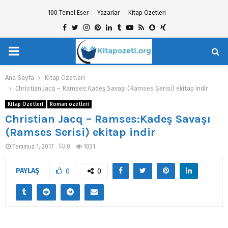
100 Temel Eser
Yazarlar
Kitap Özetleri
Facebook
Twitter
Instagram
Pinterest
Linkedin
Tumblr
Youtube
Rss
Snapchat
Xing
PRIMARY
hat
MENU
Ana Sayfa
Kitap Özetleri
Christian Jacq – Ramses:Kadeş Savaşı (Ramses Serisi) ekitap indir
Kitap Özetleri
Roman özetleri
Christian Jacq – Ramses:Kadeş Savaşı
(Ramses Serisi) ekitap indir
Temmuz 1, 2017
0
1031
PAYLAŞ
0
0