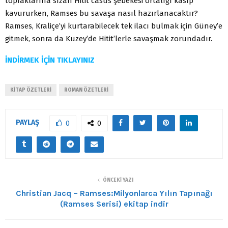
topraklarına sızan Hitit casus şebekesi ortalığı kasıp
kavururken, Ramses bu savaşa nasıl hazırlanacaktır?
Ramses, Kraliçe’yi kurtarabilecek tek ilacı bulmak için Güney’e
gitmek, sonra da Kuzey’de Hitit’lerle savaşmak zorundadır.
İNDİRMEK İÇİN TIKLAYINIZ
KITAP ÖZETLERI
ROMAN ÖZETLERI
PAYLAŞ
0
0
ÖNCEKI YAZI
Christian Jacq – Ramses:Milyonlarca Yılın Tapınağı
(Ramses Serisi) ekitap indir