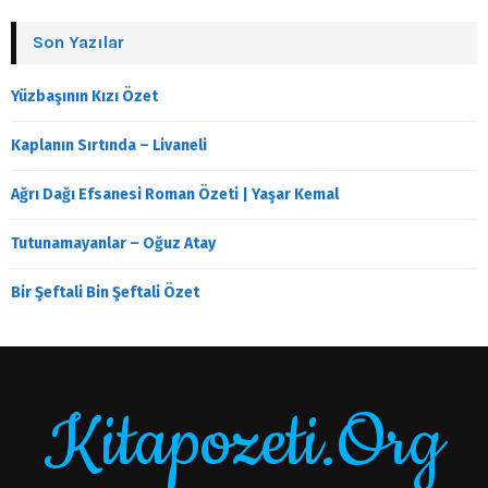
Son Yazılar
Yüzbaşının Kızı Özet
Kaplanın Sırtında – Livaneli
Ağrı Dağı Efsanesi Roman Özeti | Yaşar Kemal
Tutunamayanlar – Oğuz Atay
Bir Şeftali Bin Şeftali Özet
Kitapozeti.Org