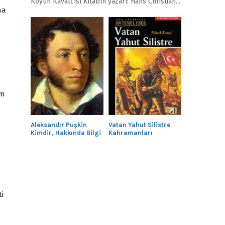
Köyün Kavalcısı Kitabın yazarı: Hans Christian...
na
üm
Aleksandır Puşkin
Vatan Yahut Silistre
Kimdir, Hakkında Bilgi
Kahramanları
i