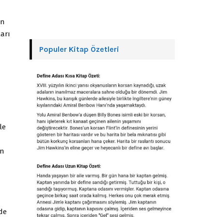
ın
ları
Populer Kitap Özetleri
le
an
nde