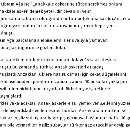
er.İbram Ağa ise “Çanakkale askeerine rütbe gerekmez onlara
akkale askeri demek yeterlidir”cevabını verir.
 gün sonra taburcu olduğunda bütün bölük ona sarıldı.Ancak 
lüğün yarısından fazlasını tanıyamadı çünkü hepsi yeni
ılmıştı.
ram Ağa parçalanan elbiselerini sier uvalıyla yamayan
kadaşlarınıgörünce gözleri dolar.
hastane iken ölülerin kokusundan dolayı 24 saat ateşkes
muştu.Bu zamanda Türk ve Anzak askerleri arkadaş
muşlardı.Anzaklar Tüklere hatıra olması için ceket düğmelerini
ürkler ise madeni paralarını zaman zaman 10 m kadar yaklaşan
zilerden birbirlerine atıyorlardı.Birbirleriyle işaretlerle
laşmışlardı.
kler yakaladıkları Anzak askerlere su, yemek verip,ellerini yüzler
izlemişlerdi.İade edilen esirler bunları Anzaklara anlattılar ve
zaklar İngiliz subaylara bağırıp çağırmaya başladılar hatta 10 
am bile vermediler.İngiliz subaylar Türkler gaz atacaklar deyip g