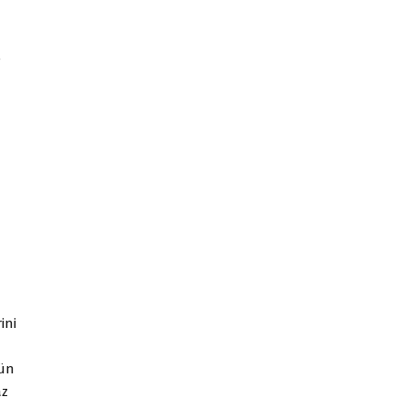
o
ini
gün
az