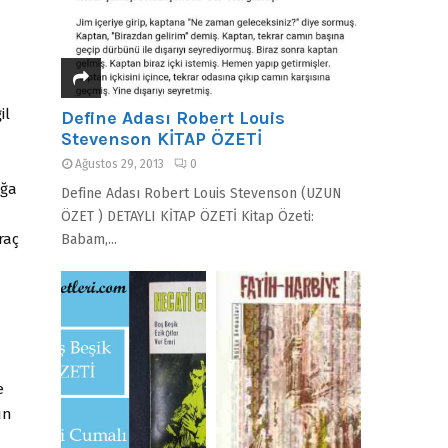
il
Define Adası Robert Louis
Stevenson KİTAP ÖZETİ
Ağustos 29, 2013
0
Ağa
Define Adası Robert Louis Stevenson (UZUN
ÖZET ) DETAYLI KİTAP ÖZETİ Kitap Özeti:
raç
Babam,...
e
ın