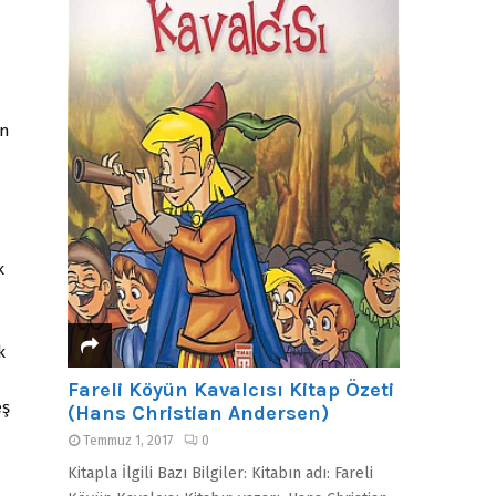
ün
k
k
Fareli Köyün Kavalcısı Kitap Özeti
eş
(Hans Christian Andersen)
Temmuz 1, 2017
0
Kitapla İlgili Bazı Bilgiler: Kitabın adı: Fareli