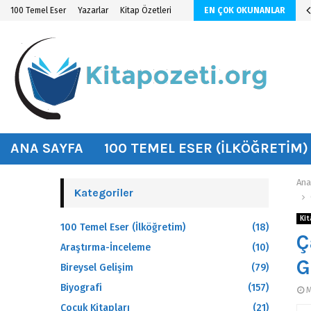
n KİTAP ÖZETİ
100 Temel Eser
Yazarlar
Kitap Özetleri
EN ÇOK OKUNANLAR
hat
ANA SAYFA
100 TEMEL ESER (İLKÖĞRETIM)
Ana
Kategoriler
Kit
100 Temel Eser (İlköğretim)
(18)
Ç
Araştırma-İnceleme
(10)
G
Bireysel Gelişim
(79)
Biyografi
(157)
M
Çocuk Kitapları
(21)