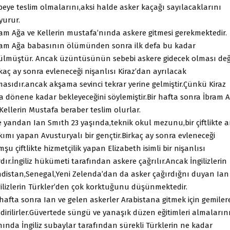
beye teslim olmalarını,aksi halde asker kaçağı sayılacaklarını
yurur.
ram Ağa ve Kellerin mustafa’nında askere gitmesi gerekmektedir.
ram Ağa babasının ölümünden sonra ilk defa bu kadar
ülmüştür. Ancak üzüntüsünün sebebi askere gidecek olması değ
kaç ay sonra evleneceği nişanlısı Kiraz’dan ayrılacak
asıdır.ancak akşama sevinci tekrar yerine gelmiştir.Çünkü Kiraz
a dönene kadar bekleyeceğini söylemiştir.Bir hafta sonra İbram 
Kellerin Mustafa beraber teslim olurlar.
e yandan Ian Smıth 23 yaşında,teknik okul mezunu,bir çiftlikte a
ımı yapan Avusturyalı bir gençtir.Birkaç ay sonra evleneceği
şu çiftlikte hizmetçilik yapan Elizabeth isimli bir nişanlısı
dır.İngiliz hükümeti tarafından askere çağrılır.Ancak İngilizlerin
ndistan,Senegal,Yeni Zelenda’dan da asker çağırdığnı duyan Ian
gilizlerin Türkler’den çok korktuğunu düşünmektedir.
 hafta sonra Ian ve gelen askerler Arabistana gitmek için gemiler
dirilirler.Güvertede süngü ve yanaşık düzen eğitimleri almaların
nında İngiliz subaylar tarafından sürekli Türklerin ne kadar