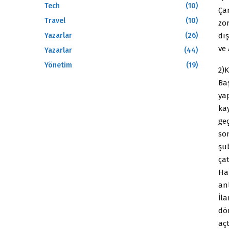
Tech
(10)
Ça
Travel
(10)
zor
dış
Yazarlar
(26)
ve
Yazarlar
(44)
Yönetim
(19)
2)K
Ba
ya
ka
ge
so
şub
ça
Ha
anl
İl
dö
açt