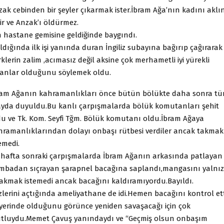
zak cebinden bir şeyler çıkarmak ister.İbram Ağa’nın kadını aklı
ir ve Anzak’ı öldürmez.
n hastane gemisine geldiğinde baygındı.
ldığında ilk işi yanında duran İngiliz subayına bağırıp çağırarak
klerin zalim ,acımasız değil aksine çok merhametli iyi yürekli
sanlar olduğunu söylemek oldu.
ram Ağanın kahramanlıkları önce bütün bölükte daha sonra t
ayda duyuldu.Bu kanlı çarpışmalarda bölük komutanları şehit
du ve Tk. Kom. Seyfi Tğm. Bölük komutanı oldu.İbram Ağaya
hramanlıklarından dolayı onbaşı rütbesi verdiler ancak takmak
emedi.
r hafta sonraki çarpışmalarda İbram Ağanın arkasında patlayan
mbadan sıçrayan şarapnel bacağına saplandı,mangasını yalnız
rakmak istemedi ancak bacağını kaldıramıyordu.Bayıldı.
zlerini açtığında ameliyathane de idi.Hemen bacağını kontrol ett
 yerinde olduğunu görünce yeniden savaşacağı için çok
tluydu.Memet Çavuş yanındaydı ve “Geçmiş olsun onbaşım