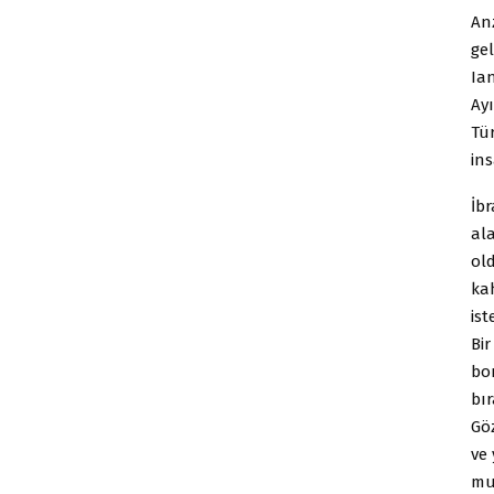
An
gel
Ia
Ayı
Tür
in
İb
al
ol
ka
ist
Bi
bo
bı
Gö
ve
mu