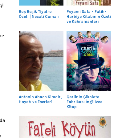
şi
Boş Beşik Tiyatro
Peyami Safa – Fatih-
Özeti | Necati Cumalı
Harbiye Kitabının Özeti
ve Kahramanları
ne
Antonio Abaco Kimdir,
Çarlinin Çikolata
Hayatı ve Eserleri
Fabrikası İngilizce
Kitap
nda
a