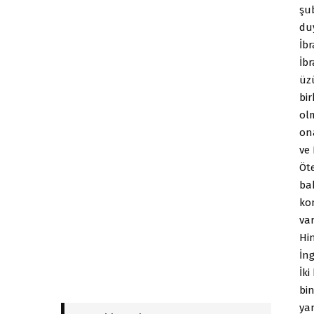
şu
du
İb
İb
üz
bir
olm
on
ve 
Öt
bak
kom
var
Hi
İn
İki
bin
ya