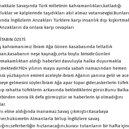
nakkale Savaşında Türk milletinin kahramanlıkları,katladığı
luklar ve kalplerinde taşıdıkları akıl almaz vatansevgisi.Bunlar
ında İngilizlerin Anzakları Türklere karşı insanlık dışı kışkırtma
 Anzakların da onlara karşı cevapları
İTABIN ÖZETİ:
ş kahramanımız İbram Ağa Gönen kasabasında tellallık
pan,kasabanın neşe kaynağı,orta boylu birisidir.Günleri
ymakamlıktan aldığı haberleri davuluyla halka duyurmakla
çmektedir.1924 yılının mayıs ayında sabah namazından hemen
nra yüzbaşının emireri aceleyle ibram Ağanın yanına gelir ve ace
eye gelmesini söyler.İbram Ağa apar topar gider,askerlerin tüfek
tıp rahatta tüfeklerin arkasında beklediklerini görür.Bunu Balk
rbinden sonra ilk defa görmüştür ve haberlerin iyi olmadığını
ar.
anı eline aldığında inanamaz.Savaş çıkmıştır.Kasabaya
ner,hükümetin Almanlarla birlup İngilizlere savaş
ığını,seferberliğin hızlanacağını,kurası tutanların bir hafta içi