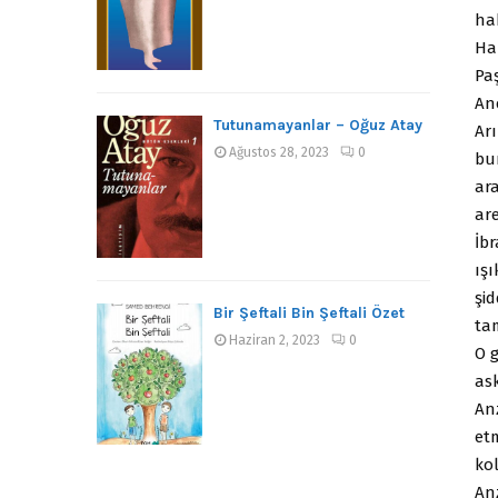
ha
Ha
Paş
An
Tutunamayanlar – Oğuz Atay
Ar
Ağustos 28, 2023
0
bu
ar
are
İbr
ışı
şi
Bir Şeftali Bin Şeftali Özet
ta
Haziran 2, 2023
0
O 
ask
An
et
ko
An