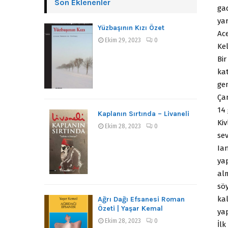
Son Eklenenler
gad
yar
Yüzbaşının Kızı Özet
Ace
Ekim 29, 2023
0
Kel
Bi
ka
ge
Ça
14
Kaplanın Sırtında – Livaneli
Kiv
Ekim 28, 2023
0
sev
Ian
ya
al
sö
kal
Ağrı Dağı Efsanesi Roman
Özeti | Yaşar Kemal
yap
Ekim 28, 2023
0
İl