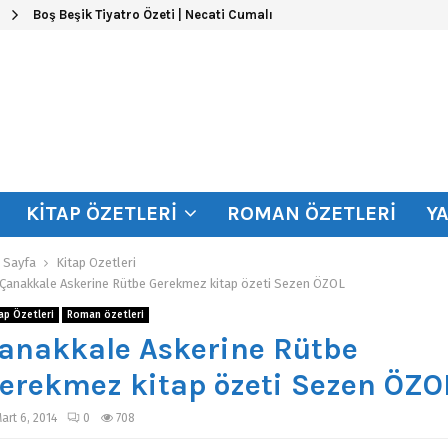
Boş Beşik Tiyatro Özeti | Necati Cumalı
KITAP ÖZETLERI
ROMAN ÖZETLERI
Y
 Sayfa
Kitap Özetleri
Çanakkale Askerine Rütbe Gerekmez kitap özeti Sezen ÖZOL
ap Özetleri
Roman özetleri
anakkale Askerine Rütbe
erekmez kitap özeti Sezen ÖZO
art 6, 2014
0
708