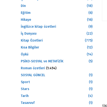
Din
(18)
Eğitim
(6)
Hikaye
(16)
İngilizce kitap özetleri
(9)
İş Dunyası
(22)
Kitap Özetleri
(775)
Kısa Bilgiler
(12)
Öykü
(14)
PSİKO-SOSYAL ve METAFİZİK
(5)
Roman özetleri
(1.454)
SOSYAL GÜNCEL
(1)
Sport
(1)
Stars
(1)
Tarih
(4)
Tasavvuf
(1)
1)