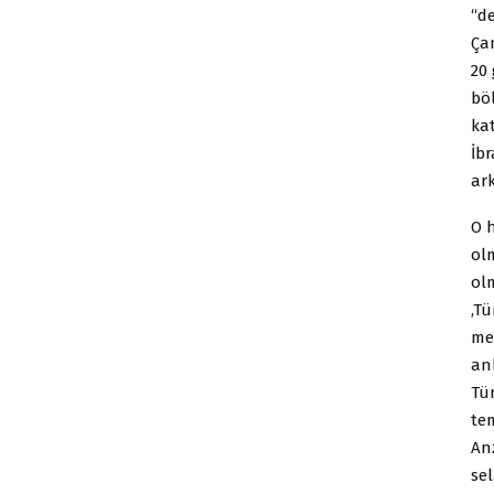
“d
Çan
20
bö
kat
İb
ar
O 
ol
ol
,T
mev
an
Tür
tem
An
sel