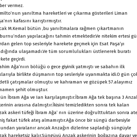
ber vermez.
milto’nun yanıltma hareketleri ve çıkarma gösterileri Liman
a’nın kafasını karıştırmıştır.
cak M.Kemal bütün ,bu yanıltmalara rağmen çıkartmanın
ıburnu’ndan yapılacağını tahmin etmektedir.Ve nitekim ertesi g
rdan gelen top sesleriyle harekete geçmek için Esat Paşa’yı
adığında ulaşamadı.Ve tüm sorumlulukları üstlenerek buratı
kete geçirdi.
ahim Ağa’nıın bölüğü o gece giyinik yatmıştı ve sabahın ilk
klarıyla birlikte düşmanın top sesleriyle uyanmakta idi.O gün ço
ddetli çatışmalar olmuştu ve kahraman ve gözüpek 57.alayımız
mamen şehit olmuştur.
gün İbram Ağa ve Ian karşılaşmıştır.İbram Ağa tek başına 3 Anza
erinin arasına dalmıştır.İkisini temizledikten sonra tek kalan
zak askeri tüfeği İbram Ağa’ nın üzerine doğrulttuktan sonra at
miş fakat tüfek ateş almamıştır.Ağa önce bir süngü darbesiyle
lundan yaralanır ancak Anzağın dizlerine sapladığı süngüyle
zak hareketsiz kalır.Süngüyü Anzak askerinin boğazına dayar ve