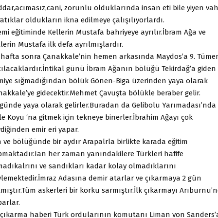
dar,acımasız,cani, zorunlu olduklarında insan eti bile yiyen vah
atıklar oldukların ikna edilmeye çalışılıyorlardı.
mi eğitiminde Kellerin Mustafa bahriyeye ayrılır.İbram Ağa ve
lerin Mustafa ilk defa ayrılmışlardır.
r hafta sonra Çanakkale’nin hemen arkasında Maydos’a 9. Tüme
tılacaklardır.İntikal günü İbram Ağanın bölüğü Tekirdağ’a giden
miye sığmadığından bölük Gönen-Biga üzerinden yaya olarak
nakkale’ye gidecektir.Mehmet Çavuşta bölükle beraber gelir.
 günde yaya olarak gelirler.Buradan da Gelibolu Yarımadası’nda
le Koyu ‘na gitmek için tekneye binerler.İbrahim Ağayı çok
diğinden emir eri yapar.
 ve bölüğünde bir aydır Arapalrla birlikte karada eğitim
pmaktadır.Ian her zaman yanındakilere Türkleri hafife
madıkalrını ve sandıkları kadar kolay olmadıklarını
ylemektedir.İmraz Adasına demir atarlar ve çıkarmaya 2 gün
mıştır.Tüm askerleri bir korku sarmıştır.İlk çıkarmayı Arıburnu’
arlar.
k çıkarma haberi Türk ordularının komutanı Liman von Sanders’