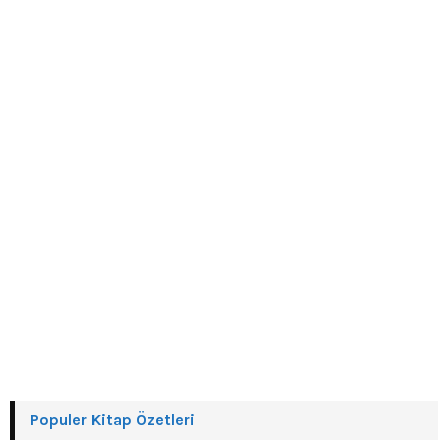
r
R
:
C
H
Populer Kitap Özetleri