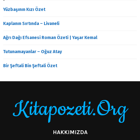
Yüzbaşının Kızı Özet
Kaplanın Sırtında – Livaneli
Ağrı Dağı Efsanesi Roman Özeti | Yaşar Kemal
Tutunamayanlar – Oğuz Atay
Bir Şeftali Bin Şeftali Özet
Kitapozeti.Org
HAKKIMIZDA