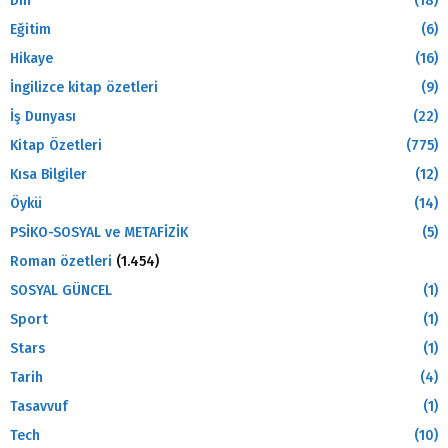
Din
(18)
Eğitim
(6)
Hikaye
(16)
İngilizce kitap özetleri
(9)
İş Dunyası
(22)
Kitap Özetleri
(775)
Kısa Bilgiler
(12)
Öykü
(14)
PSİKO-SOSYAL ve METAFİZİK
(5)
Roman özetleri
(1.454)
SOSYAL GÜNCEL
(1)
Sport
(1)
Stars
(1)
Tarih
(4)
Tasavvuf
(1)
Tech
(10)