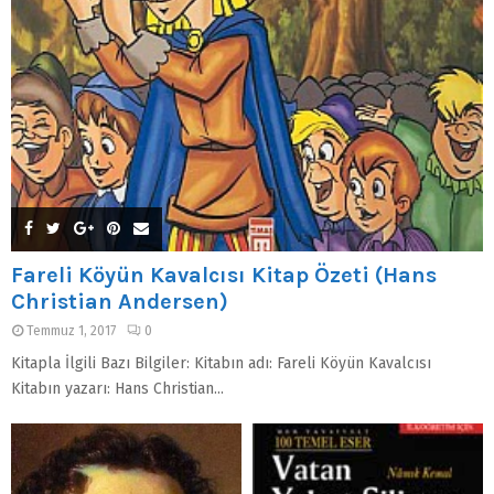
Fareli Köyün Kavalcısı Kitap Özeti (Hans
Christian Andersen)
Temmuz 1, 2017
0
Kitapla İlgili Bazı Bilgiler: Kitabın adı: Fareli Köyün Kavalcısı
Kitabın yazarı: Hans Christian...