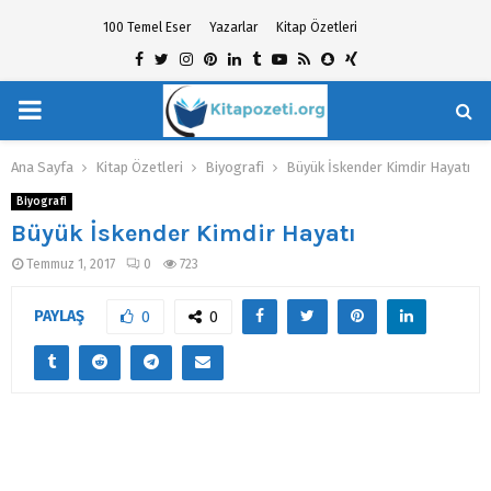
100 Temel Eser
Yazarlar
Kitap Özetleri
Facebook
Twitter
Instagram
Pinterest
Linkedin
Tumblr
Youtube
Rss
Snapchat
Xing
PRIMARY
hat
MENU
Ana Sayfa
Kitap Özetleri
Biyografi
Büyük İskender Kimdir Hayatı
Biyografi
Büyük İskender Kimdir Hayatı
Temmuz 1, 2017
0
723
PAYLAŞ
0
0