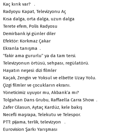
Kaç kırık var? .
Radyoyu Kapat, Televizyonu Aç
Kısa dalga, orta dalga, uzun dalga
Terete efem, Polis Radyosu
Demirbank iyi günler diler
Efektör: Korkmaz Çakar
Ekranla tanışma .
“fakir ama gururlu” ya da tam tersi.
Televizyonun örtüsü, sehpası, regülatörü.
Hayatın neşesi: dizi filmler
Kaçak, Zengin ve Yoksul ve elbette Uzay Yolu.
Çizgi filmler ve çocukların ekranı.
Yöneticimiz uyuyor mu, Akbank’a mı?
Tolgahan Dans Grubu, Raffaella Carra Show .
Zafer Cilasun, Aytaç Kardüz, kele bakış
Necefli maşrapa, Telekutu ve Telespor.
PTT: pijama, terlik, televizyon .
Eurovision Şarkı Yarışması