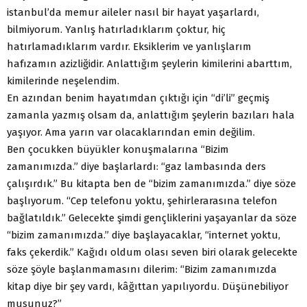
istanbul’da memur aileler nasıl bir hayat yaşarlardı,
bilmiyorum. Yanlış hatırladıklarım çoktur, hiç
hatırlamadıklarım vardır. Eksiklerim ve yanlışlarım
hafızamın azizliğidir. Anlattığım şeylerin kimilerini abarttım,
kimilerinde neşelendim.
En azından benim hayatımdan çıktığı için “di’li” geçmiş
zamanla yazmış olsam da, anlattığım şeylerin bazıları hala
yaşıyor. Ama yarın var olacaklarından emin değilim.
Ben çocukken büyükler konuşmalarına “Bizim
zamanımızda.” diye başlarlardı: “gaz lambasında ders
çalışırdık.” Bu kitapta ben de “bizim zamanımızda.” diye söze
başlıyorum. “Cep telefonu yoktu, şehirlerarasına telefon
bağlatıldık.” Gelecekte şimdi gençliklerini yaşayanlar da söze
“bizim zamanımızda.” diye başlayacaklar, “internet yoktu,
faks çekerdik.” Kağıdı oldum olası seven biri olarak gelecekte
söze şöyle başlanmamasını dilerim: “Bizim zamanımızda
kitap diye bir şey vardı, kâğıttan yapılıyordu. Düşünebiliyor
musunuz?”