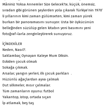
Mâniniz Yoksa Annemler Size Gelecek’te, küçük, önemsiz,
sıradan gibi görünen şeylerden yola çıkarak Türkiye’nin 1970’
li yıllarının kimi zaman gülümseten, kimi zaman yürek
burkan bir panoramasını sunuyor. Usta bir öykücünün
belleğinden süzülüp gelen kitabın yeni basımını yeni
fotoğraf¬larla zenginleştirerek sunuyoruz.
İÇİNDEKİLER
Neden, Nasıl?.
Saklambaç Oynayan Kaleye Mum Diksin.
Eskiden çocuk olmak
Sokağa çıkmak.
Arsalar, yangın yerleri, ilk çocuk parkları .
Hüzünlü ağaçlardan ayva çalmak
Dut silkmeler, mısır çalmalar.
Tüm zamanların oyunu: futbol
Yakantop, istop, ortada sıçan
İp atlamak, beş taş