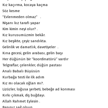
Kız kaçırma, kocaya kaçma
Söz kesme
“Evlenmeden olmaz” .
Nişanı kız tarafı yapar
Kim kimin neyi olur? .
Kız kurusumüzmin bekâr.
Kız beşikte, çeyiz sandıkta.
Gelinlik ve damatlık, davetiyeler .
Kına gecesi, gelin arabası, gelin başı
Her düğünün bir “koordinatörü” vardır
Telgraflar, çelenkler, düğün pastası
Analı Babalı Büyüsün
Kurbağa testi ile ilk adım
Kız mı olacak oğlan mı?.
Lizözler, loğusa şerbeti, bebeğe ad konması
Kırkı çıkmak, diş buğdayı.
Allah Rahmet Eylesin .
Başınız sağ olsun.