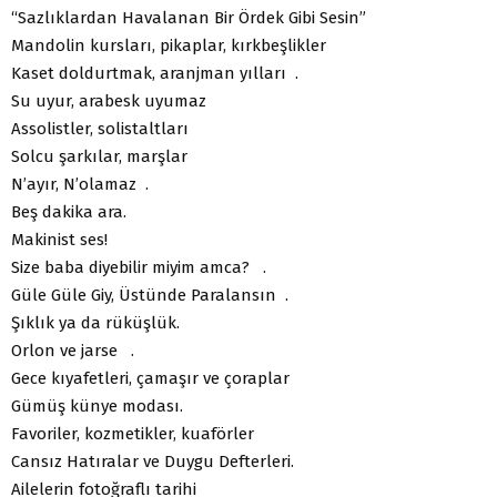
“Sazlıklardan Havalanan Bir Ördek Gibi Sesin”
Mandolin kursları, pikaplar, kırkbeşlikler
Kaset doldurtmak, aranjman yılları .
Su uyur, arabesk uyumaz
Assolistler, solistaltları
Solcu şarkılar, marşlar
N’ayır, N’olamaz .
Beş dakika ara.
Makinist ses!
Size baba diyebilir miyim amca? .
Güle Güle Giy, Üstünde Paralansın .
Şıklık ya da rüküşlük.
Orlon ve jarse .
Gece kıyafetleri, çamaşır ve çoraplar
Gümüş künye modası.
Favoriler, kozmetikler, kuaförler
Cansız Hatıralar ve Duygu Defterleri.
Ailelerin fotoğraflı tarihi