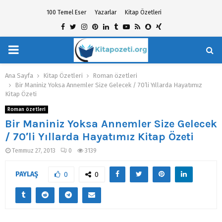
100 Temel Eser
Yazarlar
Kitap Özetleri
Facebook
Twitter
Instagram
Pinterest
Linkedin
Tumblr
Youtube
Rss
Snapchat
Xing
PRIMARY
hat
MENU
Ana Sayfa
Kitap Özetleri
Roman özetleri
Bir Maniniz Yoksa Annemler Size Gelecek / 70′li Yıllarda Hayatımız
Kitap Özeti
Roman özetleri
Bir Maniniz Yoksa Annemler Size Gelecek
/ 70′li Yıllarda Hayatımız Kitap Özeti
Temmuz 27, 2013
0
3139
PAYLAŞ
0
0