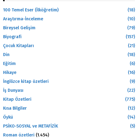
100 Temel Eser (İlköğretim)
(18)
Araştırma-İnceleme
(10)
Bireysel Gelişim
(79)
Biyografi
(157)
Çocuk Kitapları
(21)
Din
(18)
Eğitim
(6)
Hikaye
(16)
İngilizce kitap özetleri
(9)
İş Dunyası
(22)
Kitap Özetleri
(775)
Kısa Bilgiler
(12)
Öykü
(14)
PSİKO-SOSYAL ve METAFİZİK
(5)
Roman özetleri
(1.454)