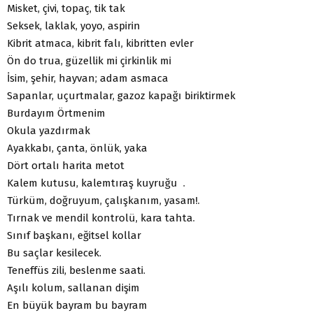
Misket, çivi, topaç, tik tak
Seksek, laklak, yoyo, aspirin
Kibrit atmaca, kibrit falı, kibritten evler
Ön do trua, güzellik mi çirkinlik mi
İsim, şehir, hayvan; adam asmaca
Sapanlar, uçurtmalar, gazoz kapağı biriktirmek
Burdayım Örtmenim
Okula yazdırmak
Ayakkabı, çanta, önlük, yaka
Dört ortalı harita metot
Kalem kutusu, kalemtıraş kuyruğu .
Türküm, doğruyum, çalışkanım, yasam!.
Tırnak ve mendil kontrolü, kara tahta.
Sınıf başkanı, eğitsel kollar
Bu saçlar kesilecek.
Teneffüs zili, beslenme saati.
Aşılı kolum, sallanan dişim
En büyük bayram bu bayram