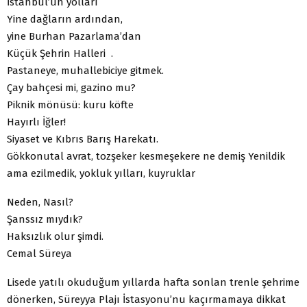
İstanbul’un yolları
Yine dağların ardından,
yine Burhan Pazarlama’dan
Küçük Şehrin Halleri .
Pastaneye, muhallebiciye gitmek.
Çay bahçesi mi, gazino mu?
Piknik mönüsü: kuru köfte
Hayırlı İğler!
Siyaset ve Kıbrıs Barış Harekatı.
Gökkonutal avrat, tozşeker kesmeşekere ne demiş Yenildik
ama ezilmedik, yokluk yılları, kuyruklar
Neden, Nasıl?
Şanssız mıydık?
Haksızlık olur şimdi.
Cemal Süreya
Lisede yatılı okuduğum yıllarda hafta sonlan trenle şehrime
dönerken, Süreyya Plajı İstasyonu’nu kaçırmamaya dikkat