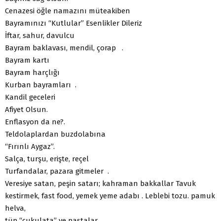
Cenazesi öğle namazını müteakiben
Bayramınızı “Kutlular” Esenlikler Dileriz
İftar, sahur, davulcu
Bayram baklavası, mendil, çorap .
Bayram kartı
Bayram harçlığı
Kurban bayramları .
Kandil geceleri
Afiyet Olsun.
Enflasyon da ne?.
Teldolaplardan buzdolabına
“Fırınlı Aygaz”.
Salça, turşu, erişte, reçel
Turfandalar, pazara gitmeler .
Veresiye satan, peşin satarı; kahraman bakkallar Tavuk
kestirmek, fast food, yemek yeme adabı . Leblebi tozu. pamuk
helva,
tüp “çukulata” ve pastalar .