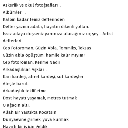
Askerlik ve okul fotoğrafları .
Albümler .
Kalbin kadar temiz defterinden
Defter yazma adabı, hayatın dikenli yollan.
Issız adaya düşseniz yanınıza alacağınız üç şey . Artist
defterleri
Cep Fotoroman, Güzin Abla, Tommiks, Teksas
Güzin abla öpüştüm, hamile kalır mıyım?
Cep fotoroman, Kerime Nadir
Arkadaşlıklar, Aşklar .
Kan kardeşi, ahret kardeşi, süt kardeşler
Ateşle barut.
Arkadaşlık teklif etme
Dost hayatı yaşamak, metres tutmak
O ağacın altı.
Allah Bir Yastıkta Kocatsın
Dünyaevine girmek, yuva kurmak
Hayırlı bir iş için geldik