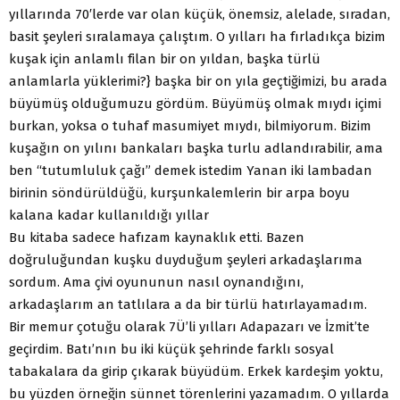
yıllarında 70′lerde var olan küçük, önemsiz, alelade, sıradan,
basit şeyleri sıralamaya çalıştım. O yılları ha fırladıkça bizim
kuşak için anlamlı filan bir on yıldan, başka türlü
anlamlarla yüklerimi?} başka bir on yıla geçtiğimizi, bu arada
büyümüş olduğumuzu gördüm. Büyümüş olmak mıydı içimi
burkan, yoksa o tuhaf masumiyet mıydı, bilmiyorum. Bizim
kuşağın on yılını bankaları başka turlu adlandırabilir, ama
ben “tutumluluk çağı” demek istedim Yanan iki lambadan
birinin söndürüldüğü, kurşunkalemlerin bir arpa boyu
kalana kadar kullanıldığı yıllar
Bu kitaba sadece hafızam kaynaklık etti. Bazen
doğruluğundan kuşku duyduğum şeyleri arkadaşlarıma
sordum. Ama çivi oyununun nasıl oynandığını,
arkadaşlarım an tatlılara a da bir türlü hatırlayamadım.
Bir memur çotuğu olarak 7Ü’li yılları Adapazarı ve İzmit’te
geçirdim. Batı’nın bu iki küçük şehrinde farklı sosyal
tabakalara da girip çıkarak büyüdüm. Erkek kardeşim yoktu,
bu yüzden örneğin sünnet törenlerini yazamadım. O yıllarda