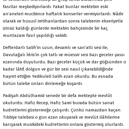
fasıllar meşkediyorlardı. Fakat bunlar mektebin eski
an’aneleri mucibince haftalık konserler vermiyorlardı. Nâdir
olarak ve hususî imtihanlardan sonra talebenin ekseriyetle
izinsiz kaldığı günlerde mektebin bahçesinde bir kaç
muntazam fasıl yapıldığı vakidi.
Defterdarlı Salih’in uzun, devamlı ve san’atlı sesi ile,
Davutağalı İdris’in çok tatlı ve müessir sesi bazı geceler yassı
ezanında duyulurdu. Bazı geceler küçük ve dar göğsünden o
kadar lâtif, dolgun ve gür bir sesi nasıl çıkarabildiğinde
hayret ettiğim Yedikuleli Salih ezan okurdu. Bu esnada
bütün talebe onları dinlemeğe koşardı.
Padişah Abdülhamid senede bir defa mektepte mevlût
okuturdu. Hafız Recep, Hafız Sami burada bütün sanat
kudretlerini göstermeğe çalışırdı. Çünkü namazdan kaçan
Tıbbiye talebesi o gün ezan okuyarak ve mevlüt ilâhilerine
karışarak musikideki kudretlerini onlara göstermiş olurlardı.