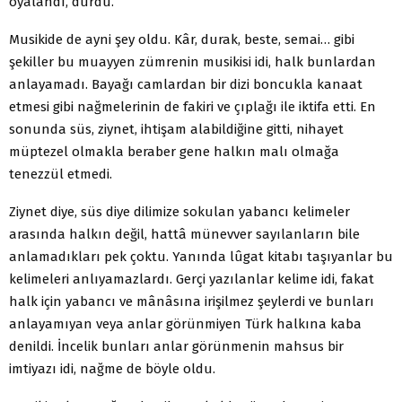
oyalandı, durdu.
Musikide de ayni şey oldu. Kâr, durak, beste, semai… gibi
şekiller bu muayyen zümrenin musikisi idi, halk bunlardan
anlayamadı. Bayağı camlardan bir dizi boncukla kanaat
etmesi gibi nağmelerinin de fakiri ve çıplağı ile iktifa etti. En
sonunda süs, ziynet, ihtişam alabildiğine gitti, nihayet
müptezel olmakla beraber gene halkın malı olmağa
tenezzül etmedi.
Ziynet diye, süs diye dilimize sokulan yabancı kelimeler
arasında halkın değil, hattâ münevver sayılanların bile
anlamadıkları pek çoktu. Yanında lûgat kitabı taşıyanlar bu
kelimeleri anlıyamazlardı. Gerçi yazılanlar kelime idi, fakat
halk için yabancı ve mânâsına irişilmez şeylerdi ve bunları
anlayamıyan veya anlar görünmiyen Türk halkına kaba
denildi. İncelik bunları anlar görünmenin mahsus bir
imtiyazı idi, nağme de böyle oldu.