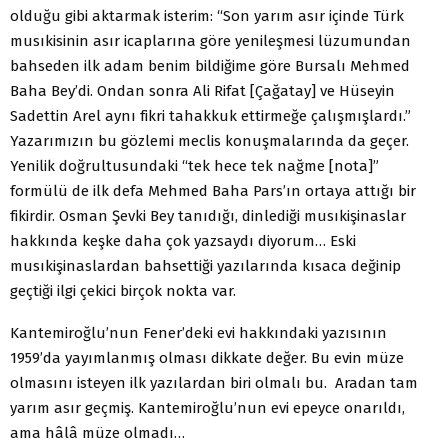
olduğu gibi aktarmak isterim: “Son yarım asır içinde Türk
musıkisinin asır icaplarına göre yenileşmesi lüzumundan
bahseden ilk adam benim bildiğime göre Bursalı Mehmed
Baha Bey’di. Ondan sonra Ali Rifat [Çağatay] ve Hüseyin
Sadettin Arel aynı fikri tahakkuk ettirmeğe çalışmışlardı.”
Yazarımızın bu gözlemi meclis konuşmalarında da geçer.
Yenilik doğrultusundaki “tek hece tek nağme [nota]”
formülü de ilk defa Mehmed Baha Pars’ın ortaya attığı bir
fikirdir. Osman Şevki Bey tanıdığı, dinlediği musıkişinaslar
hakkında keşke daha çok yazsaydı diyorum… Eski
musıkişinaslardan bahsettiği yazılarında kısaca değinip
geçtiği ilgi çekici birçok nokta var.
Kantemiroğlu’nun Fener’deki evi hakkındaki yazısının
1959’da yayımlanmış olması dikkate değer. Bu evin müze
olmasını isteyen ilk yazılardan biri olmalı bu. Aradan tam
yarım asır geçmiş. Kantemiroğlu’nun evi epeyce onarıldı,
ama hâlâ müze olmadı…