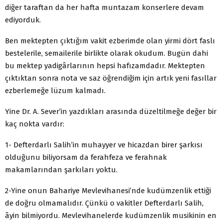
diğer taraftan da her hafta muntazam konserlere devam
ediyorduk.
Ben mektepten çıktığım vakit ezberimde olan yirmi dört faslı
bestelerile, semailerile birlikte olarak okudum. Bugün dahi
bu mektep yadigârlarının hepsi hafızamdadır. Mektepten
çıktıktan sonra nota ve saz öğrendiğim için artık yeni fasıllar
ezberlemeğe lüzum kalmadı.
Yine Dr. A. Sever’in yazdıkları arasında düzeltilmeğe değer bir
kaç nokta vardır:
1- Defterdarlı Salih’in muhayyer ve hicazdan birer şarkısı
olduğunu biliyorsam da ferahfeza ve ferahnak
makamlarından şarkıları yoktu.
2-Yine onun Bahariye Mevlevihanesi’nde kudümzenlik ettiği
de doğru olmamalıdır. Çünkü o vakitler Defterdarlı Salih,
âyin bilmiyordu. Mevlevihanelerde kudümzenlik musikinin en