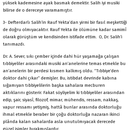
yüksek kademesine ayak basmak demektir. Salih iyi musiki
bilirse de o dereceye varamamıştır.
3- Defterdarlı Salih’in Rauf Yekta’dan yirmi bir fasıl meşkettiği
de doğru olmıyacaktır. Rauf Yekta ile ölümüne kadar samimî
olarak görüştüm ve kendisinden istifade ettim. O, Dr. Salih’i
tanımazdı.
Dr. A. Sever, sıkı çember içinde dahi hür yaşamağa çalışan
tıbbiyeliler arasındaki musiki an’anelerine temas etmekle bu
an’anelerin bir perdesi kısmen kalkmış oldu. “Tıbbiye’den
doktor dahi çıkar” demişler. Bu, istibdat devrinde kabına
sığamıyan tıbbiyelilerin başka sahalara mecburen
aktıklarını gösterir. Fakat söyliyelim ki tıbbiyeliler arasından
edip, şair, siyasî, filozof, mimar, mühendis, ressam, nakkaş,
vapur ressamı yetişmiş, hattâ bunlar arasında doktorluğu
ihmal etmekle beraber bir çoğu doktorluğa nazaran ikinci
plânda kalan sahalarda asla unutulmıyacak derecede
güzel isimler bırakmışlardır.