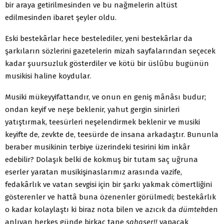
bir araya getirilmesinden ve bu nağmelerin altüst
edilmesinden ibaret şeyler oldu.
Eski bestekârlar hece bestelediler, yeni bestekârlar da
şarkıların sözlerini gazetelerin mizah sayfalarından seçecek
kadar şuursuzluk gösterdiler ve kötü bir üslûbu bugünün
musikisi haline koydular.
Musiki mükeyyifattandır, ve onun en geniş mânâsı budur;
ondan keyif ve neşe beklenir, yahut gergin sinirleri
yatıştırmak, teesürleri neşelendirmek beklenir ve musiki
keyifte de, zevkte de, teesürde de insana arkadaştır. Bununla
beraber musikinin terbiye üzerindeki tesirini kim inkâr
edebilir? Dolaşık belki de kokmuş bir tutam saç uğruna
eserler yaratan musikişinaslarımız arasında vazife,
fedakârlık ve vatan sevgisi için bir şarkı yakmak cömertliğini
gösterenler ve hattâ buna özenenler görülmedi; bestekârlık
o kadar kolaylaştı ki biraz nota bilen ve azıcık da
dümtek
den
anlıyan herkes günde birkaç tane
şahaser!!
yapacak