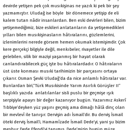
devirde yetişen pek çok musıkişinas ne yazık ki pek bir şey
yazmamıştır. Uludağ ise böyle bir dönemece yetişip de eli
kalem tutan nâdir insanlardan. Ben eski devirleri bilen, bizim
yetişemediğimiz, bize eskileri anlatanların da yetişemedikleri
yılları bilen musıkişinasların hâtıralarını, gözlemlerini,
izlenimlerini nerede görsem hemen okumak istemişimdir. Çok
kere gerçekçi bilgiyle değil, menkıbeler, rivayetler ile dile
gelebilen, silik bir maziyi yaşanmış bir hayat olarak
canlandırabilecek güç işte bu hâtıralardadır. O hâtıraların
üst üste konması musıki tarihimizin bir parçasını ortaya
çıkarır. Osman Şevki Uludağ’da da nice anlamlı hâtıralar var.
Bunlardan biri,“Türk Musıkisinde Yarım Asırlık Görüşler II”
başlıklı yazıda anlatılanlar sisli puslu bir geçmişe ışık
serpişiyle apayrı bir değer kazanıyor bugün. Yazarımız Askerî
Tıbbiye’deyken yüz yaşını geçmiş ama dimağı hâlâ dinç olan
bir mevlevî ile tanışır. Dervişin adı İsmail’dir. Bu derviş İsmail
öteki derviş İsmail’i, Hamamîzade İsmail Dede’yi, yani şu bizim
meşhur Dede Efendi’yi tanımış, Dede’mizin bugün müze