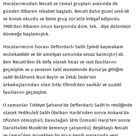
Hocalarımızdan Necati ve Cemal grupları arasında ilk
günden itibaren rekabet başladı. Necati daha güzel sesli idi
ve kıvrak okurdu ve bizim grup sür’atle inkişaf ediyordu.
1906’dan itibaren onun karşısında düm, tek… diye dizlerimizi
dövmeğe başlamıştık.
Hocalarımızın hocası Defterdarlı Salih (şimdi kaymakam
mütekaididir ve bir ameliyat sonunda sessiz kalmıştır) idi.
Ben Necati’den ilk defa olarak hicaz ve rast fasıllarını
geçmiştim ve o senenin tatil mevsiminde Bursa’ya gittiğim
vakit Bolâhenk Nuri Bey’in ve Zekâi Dede’nin
arkadaşlarından olan Sıtkı Efendi’den sazikâr ve suzidil
fasıllarını geçmiştim.
O zamanlar Tıbbiyei Şahane’de Defterdarlı Salih’in reisliğinde
olarak Yedikuleli Salih (Balkan Harbi’nden sonra Ankara’da
tifüsten ölmüştür), Davutağalı İdris (Umumî Harp’ten sonra
Darüttalimi Musiki’de kemençe çalıyordu), Beşiktaşlı Necati
ve Cemal’den mürekkep bir grup kendi aralarında yeni