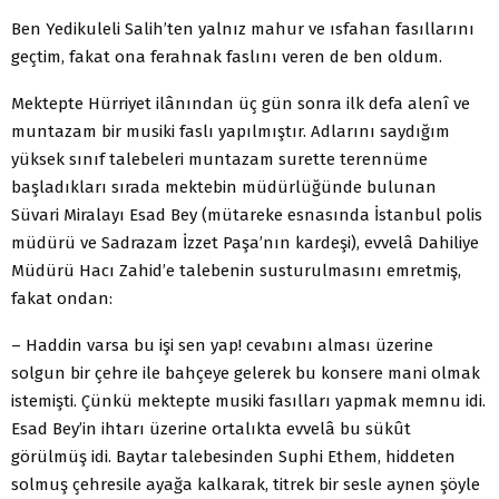
Ben Yedikuleli Salih’ten yalnız mahur ve ısfahan fasıllarını
geçtim, fakat ona ferahnak faslını veren de ben oldum.
Mektepte Hürriyet ilânından üç gün sonra ilk defa alenî ve
muntazam bir musiki faslı yapılmıştır. Adlarını saydığım
yüksek sınıf talebeleri muntazam surette terennüme
başladıkları sırada mektebin müdürlüğünde bulunan
Süvari Miralayı Esad Bey (mütareke esnasında İstanbul polis
müdürü ve Sadrazam İzzet Paşa’nın kardeşi), evvelâ Dahiliye
Müdürü Hacı Zahid’e talebenin susturulmasını emretmiş,
fakat ondan:
– Haddin varsa bu işi sen yap! cevabını alması üzerine
solgun bir çehre ile bahçeye gelerek bu konsere mani olmak
istemişti. Çünkü mektepte musiki fasılları yapmak memnu idi.
Esad Bey’in ihtarı üzerine ortalıkta evvelâ bu sükût
görülmüş idi. Baytar talebesinden Suphi Ethem, hiddeten
solmuş çehresile ayağa kalkarak, titrek bir sesle aynen şöyle