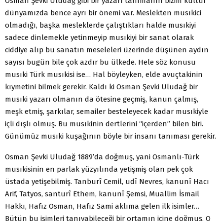
Osman Şevki Uludağ gibi bir yazarı tanımanın bizim kültür
dünyamızda bence ayrı bir önemi var. Meslekten musıkici
olmadığı, başka mesleklerde çalıştıkları halde musıkiyi
sadece dinlemekle yetinmeyip musıkiyi bir sanat olarak
ciddiye alıp bu sanatın meseleleri üzerinde düşünen aydın
sayısı bugün bile çok azdır bu ülkede. Hele söz konusu
musıki Türk musıkisi ise… Hal böyleyken, elde avuçtakinin
kıymetini bilmek gerekir. Kaldı ki Osman Şevki Uludağ bir
musıki yazarı olmanın da ötesine geçmiş, kanun çalmış,
meşk etmiş, şarkılar, semailer besteleyecek kadar musıkiyle
içli dışlı olmuş. Bu musıkinin dertlerini “içerden” bilen biri.
Günümüz musıki kuşağının böyle bir insanı tanıması gerekir.
Osman Şevki Uludağ 1889’da doğmuş, yani Osmanlı-Türk
musıkisinin en parlak yüzyılında yetişmiş olan pek çok
üstada yetişebilmiş. Tanburî Cemil, udî Nevres, kanunî Hacı
Arif, Tatyos, santurî Ethem, kanunî Şemsi, Muallim İsmail
Hakkı, Hafız Osman, Hafız Sami aklıma gelen ilk isimler…
Bütün bu isimleri tanıyabileceği bir ortamın içine doğmuş. O