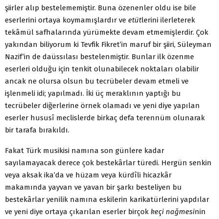
şiirler alıp bestelememiştir. Buna özenenler oldu ise bile
eserlerini ortaya koymamışlardır ve
etüt
lerini ilerleterek
tekâmül safhalarında yürümekte devam etmemişlerdir. Çok
yakından biliyorum ki Tevfik Fikret’in maruf bir şiiri, Süleyman
Nazif’in de daüssılası bestelenmiştir. Bunlar ilk özenme
eserleri olduğu için tenkit olunabilecek noktaları olabilir
ancak ne olursa olsun bu tecrübeler devam etmeli ve
işlenmeli idi; yapılmadı. İki üç meraklının yaptığı bu
tecrübeler diğerlerine örnek olamadı ve yeni diye yapılan
eserler hususî meclislerde birkaç defa terennüm olunarak
bir tarafa bırakıldı.
Fakat Türk musikisi namına son günlere kadar
sayılamayacak derece çok bestekârlar türedi. Hergün senkin
veya aksak ika’da ve hüzam veya kürdîli hicazkâr
makamında yayvan ve yavan bir şarkı besteliyen bu
bestekârlar yenilik namına eskilerin karikatürlerini yapdılar
ve yeni diye ortaya çıkarılan eserler birçok
keçi nağmesi
nin