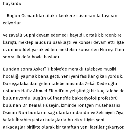
haykırdı:
– Bugün Osmanlılar âfak-ı kenkere-i âsümanda tayerân
ediyorlar.
Ve zavallı Suphi devam edemedi, bayıldı, ortalık birdenbire
karıştı, mektep müdürü uzaklaştı ve konser devam etti. İşte
uzun müddet yasak edilen mektebin konserleri Hürriyet’ten
sonra ilk defa böyle başladı.
Bundan sonra Askerî Tıbbiye’de meraklı talebeye musiki
hocalığı yapmak bana geçti. Yeni yeni fasıllar çıkarıyorduk.
Darüşşafaka’dan gelen talebe arasında Zekâi Dede oğlu
üstadım Hafız Ahmed Efendi’nin yetiştirdiği bir kaç talebe de
bulunuyordu. Bugün Gülhane’de bakteriyoloji profesörü
bulunan Dr. Kemal Hüseyin, İzmir’de röntgen mütehassısı
Osman Nuri bunların sağ olanlarındandır ve Selimiyeli Ziya,
Vefalı İbrahim gibi arkadaşlarla bu zikrettiğim yeni
arkadaşlar birlikte olarak bir taraftan yeni fasıllar çıkarıyor,