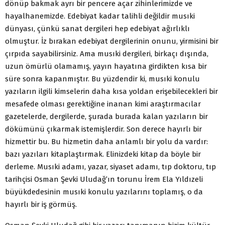
dönüp bakmak ayrı bir pencere açar zihinlerimizde ve
hayalhanemizde. Edebiyat kadar talihli değildir musıki
dünyası, çünkü sanat dergileri hep edebiyat ağırlıklı
olmuştur. İz bırakan edebiyat dergilerinin onunu, yirmisini bir
çırpıda sayabilirsiniz. Ama musıki dergileri, birkaçı dışında,
uzun ömürlü olamamış, yayın hayatına girdikten kısa bir
süre sonra kapanmıştır. Bu yüzdendir ki, musıki konulu
yazıların ilgili kimselerin daha kısa yoldan erişebilecekleri bir
mesafede olması gerektiğine inanan kimi araştırmacılar
gazetelerde, dergilerde, şurada burada kalan yazıların bir
dökümünü çıkarmak istemişlerdir. Son derece hayırlı bir
hizmettir bu. Bu hizmetin daha anlamlı bir yolu da vardır:
bazı yazıları kitaplaştırmak. Elinizdeki kitap da böyle bir
derleme. Musıki adamı, yazar, siyaset adamı, tıp doktoru, tıp
tarihçisi Osman Şevki Uludağ’ın torunu İrem Ela Yıldızeli
büyükdedesinin musıki konulu yazılarını toplamış, o da
hayırlı bir iş görmüş.