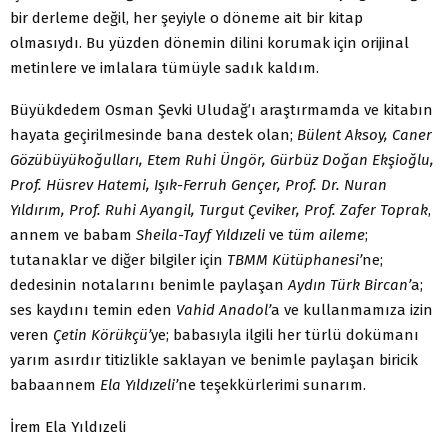
bir derleme değil, her şeyiyle o döneme ait bir kitap
olmasıydı. Bu yüzden dönemin dilini korumak için orijinal
metinlere ve imlalara tümüyle sadık kaldım.
Büyükdedem Osman Şevki Uludağ’ı araştırmamda ve kitabın
hayata geçirilmesinde bana destek olan;
Bülent Aksoy, Caner
Gözübüyükoğulları, Etem Ruhi Üngör, Gürbüz Doğan Ekşioğlu,
Prof. Hüsrev Hatemi, Işık-Ferruh Gençer, Prof. Dr. Nuran
Yıldırım, Prof. Ruhi Ayangil, Turgut Çeviker, Prof. Zafer Toprak
,
annem ve babam
Sheila-Tayf Yıldızeli
ve
tüm aileme
;
tutanaklar ve diğer bilgiler için
TBMM Kütüphanesi’
ne;
dedesinin notalarını benimle paylaşan
Aydın Türk Bircan’
a;
ses kaydını temin eden
Vahid Anadol’
a ve kullanmamıza izin
veren
Çetin Körükçü’
ye; babasıyla ilgili her türlü dokümanı
yarım asırdır titizlikle saklayan ve benimle paylaşan biricik
babaannem
Ela Yıldızeli’
ne teşekkürlerimi sunarım.
İrem Ela Yıldızeli