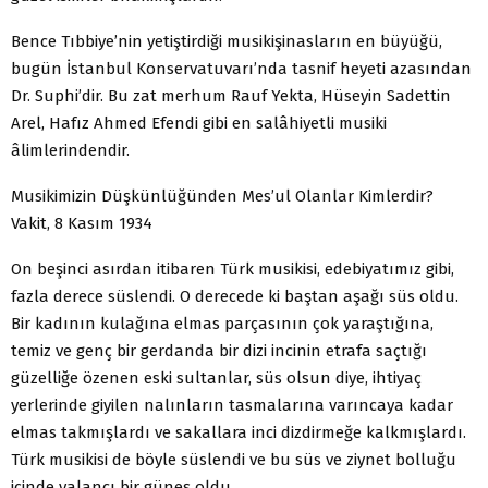
Bence Tıbbiye’nin yetiştirdiği musikişinasların en büyüğü,
bugün İstanbul Konservatuvarı’nda tasnif heyeti azasından
Dr. Suphi’dir. Bu zat merhum Rauf Yekta, Hüseyin Sadettin
Arel, Hafız Ahmed Efendi gibi en salâhiyetli musiki
âlimlerindendir.
Musikimizin Düşkünlüğünden Mes’ul Olanlar Kimlerdir?
Vakit, 8 Kasım 1934
On beşinci asırdan itibaren Türk musikisi, edebiyatımız gibi,
fazla derece süslendi. O derecede ki baştan aşağı süs oldu.
Bir kadının kulağına elmas parçasının çok yaraştığına,
temiz ve genç bir gerdanda bir dizi incinin etrafa saçtığı
güzelliğe özenen eski sultanlar, süs olsun diye, ihtiyaç
yerlerinde giyilen nalınların tasmalarına varıncaya kadar
elmas takmışlardı ve sakallara inci dizdirmeğe kalkmışlardı.
Türk musikisi de böyle süslendi ve bu süs ve ziynet bolluğu
içinde yalancı bir güneş oldu.