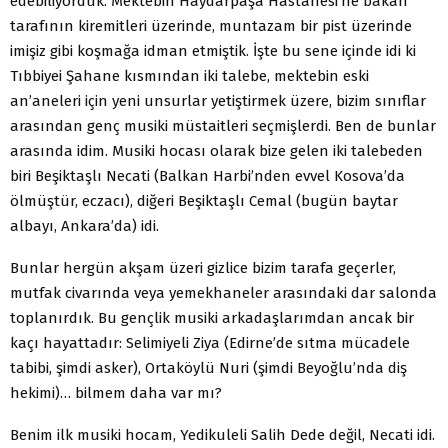
edebiliyorduk. Mektebin Haydarpaşa Hastanesi’ne bakan
tarafının kiremitleri üzerinde, muntazam bir pist üzerinde
imişiz gibi koşmağa idman etmiştik. İşte bu sene içinde idi ki
Tıbbiyei Şahane kısmından iki talebe, mektebin eski
an’aneleri için yeni unsurlar yetiştirmek üzere, bizim sınıflar
arasından genç musiki müstaitleri seçmişlerdi. Ben de bunlar
arasında idim. Musiki hocası olarak bize gelen iki talebeden
biri Beşiktaşlı Necati (Balkan Harbi’nden evvel Kosova’da
ölmüştür, eczacı), diğeri Beşiktaşlı Cemal (bugün baytar
albayı, Ankara’da) idi.
Bunlar hergün akşam üzeri gizlice bizim tarafa geçerler,
mutfak civarında veya yemekhaneler arasındaki dar salonda
toplanırdık. Bu gençlik musiki arkadaşlarımdan ancak bir
kaçı hayattadır: Selimiyeli Ziya (Edirne’de sıtma mücadele
tabibi, şimdi asker), Ortaköylü Nuri (şimdi Beyoğlu’nda diş
hekimi)… bilmem daha var mı?
Benim ilk musiki hocam, Yedikuleli Salih Dede değil, Necati idi.