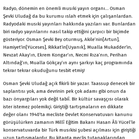
Radyo, dönemin en önemli musıki yayın organı… Osman
Şevki Uludağ da bu kurumu ıslah etmek için çalışanlardan.
Radyodaki musıki yayınları hakkında yazıları var. Bunlardan
biri radyo yayınlarını nasıl takip ettiğini çarpıcı bir biçimde
gösteriyor. Osman Şevki Bey oturmuş, Akile’nin[Artun],
Hamiyet’in[Yüceses], Rikkat’in[Uyanık], Mualla Mukadder’in,
Nevzat Akay’ın, Ekrem Kongar’ın, Necmi Rıza’nın, Perihan
Altındağ’ın, Mualla Gökçay’ın aynı şarkıyı kaç programında
tekrar tekrar okuduğunu tesbit etmiş!
Osman Şevki Uludağ açık fikirli bir yazar. Taassup denecek bir
saplantısı yok, ama devrinin pek çok adamı gibi onun da
bazı önyargıları yok değil tabiî. Bir kültür savaşçısı olarak
ister istemez polemikçi. Giriştiği tartışmaların en dikkate
değer olanı 1940’ta mecliste Devlet Konservatuvarı kanunu
görüşülürken zamanın Millî Eğitim Bakanı Hasan Âli Yücel’le
konservatuvarda bir Türk musıkisi şubesi açılması için giriştiği
uzun tartışmalardır. Bu kitapta meclis tutanaklarından