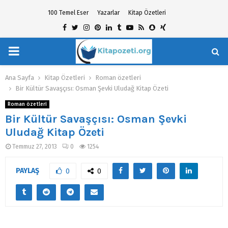
100 Temel Eser
Yazarlar
Kitap Özetleri
Facebook
Twitter
Instagram
Pinterest
Linkedin
Tumblr
Youtube
Rss
Snapchat
Xing
PRIMARY
hat
MENU
Ana Sayfa
Kitap Özetleri
Roman özetleri
Bir Kültür Savaşçısı: Osman Şevki Uludağ Kitap Özeti
Roman özetleri
Bir Kültür Savaşçısı: Osman Şevki
Uludağ Kitap Özeti
Temmuz 27, 2013
0
1254
PAYLAŞ
0
0