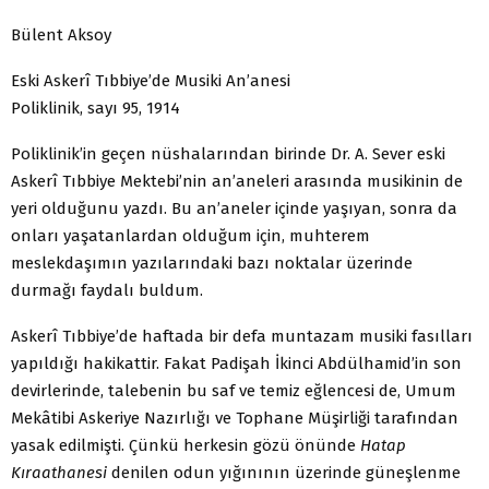
Bülent Aksoy
Eski Askerî Tıbbiye’de Musiki An’anesi
Poliklinik, sayı 95, 1914
Poliklinik’in geçen nüshalarından birinde Dr. A. Sever eski
Askerî Tıbbiye Mektebi’nin an’aneleri arasında musikinin de
yeri olduğunu yazdı. Bu an’aneler içinde yaşıyan, sonra da
onları yaşatanlardan olduğum için, muhterem
meslekdaşımın yazılarındaki bazı noktalar üzerinde
durmağı faydalı buldum.
Askerî Tıbbiye’de haftada bir defa muntazam musiki fasılları
yapıldığı hakikattir. Fakat Padişah İkinci Abdülhamid’in son
devirlerinde, talebenin bu saf ve temiz eğlencesi de, Umum
Mekâtibi Askeriye Nazırlığı ve Tophane Müşirliği tarafından
yasak edilmişti. Çünkü herkesin gözü önünde
Hatap
Kıraathanesi
denilen odun yığınının üzerinde güneşlenme