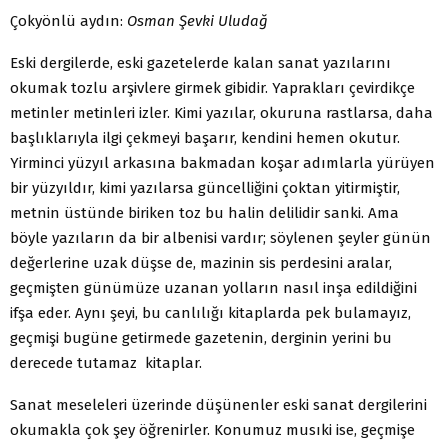
Çokyönlü aydın:
Osman Şevki Uludağ
Eski dergilerde, eski gazetelerde kalan sanat yazılarını
okumak tozlu arşivlere girmek gibidir. Yaprakları çevirdikçe
metinler metinleri izler. Kimi yazılar, okuruna rastlarsa, daha
başlıklarıyla ilgi çekmeyi başarır, kendini hemen okutur.
Yirminci yüzyıl arkasına bakmadan koşar adımlarla yürüyen
bir yüzyıldır, kimi yazılarsa güncelliğini çoktan yitirmiştir,
metnin üstünde biriken toz bu halin delilidir sanki. Ama
böyle yazıların da bir albenisi vardır; söylenen şeyler günün
değerlerine uzak düşse de, mazinin sis perdesini aralar,
geçmişten günümüze uzanan yolların nasıl inşa edildiğini
ifşa eder. Aynı şeyi, bu canlılığı kitaplarda pek bulamayız,
geçmişi bugüne getirmede gazetenin, derginin yerini bu
derecede tutamaz kitaplar.
Sanat meseleleri üzerinde düşünenler eski sanat dergilerini
okumakla çok şey öğrenirler. Konumuz musıki ise, geçmişe