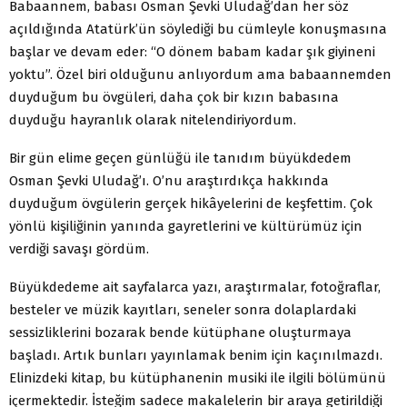
Babaannem, babası Osman Şevki Uludağ’dan her söz
açıldığında Atatürk’ün söylediği bu cümleyle konuşmasına
başlar ve devam eder: “O dönem babam kadar şık giyineni
yoktu”. Özel biri olduğunu anlıyordum ama babaannemden
duyduğum bu övgüleri, daha çok bir kızın babasına
duyduğu hayranlık olarak nitelendiriyordum.
Bir gün elime geçen günlüğü ile tanıdım büyükdedem
Osman Şevki Uludağ’ı. O’nu araştırdıkça hakkında
duyduğum övgülerin gerçek hikâyelerini de keşfettim. Çok
yönlü kişiliğinin yanında gayretlerini ve kültürümüz için
verdiği savaşı gördüm.
Büyükdedeme ait sayfalarca yazı, araştırmalar, fotoğraflar,
besteler ve müzik kayıtları, seneler sonra dolaplardaki
sessizliklerini bozarak bende kütüphane oluşturmaya
başladı. Artık bunları yayınlamak benim için kaçınılmazdı.
Elinizdeki kitap, bu kütüphanenin musiki ile ilgili bölümünü
içermektedir. İsteğim sadece makalelerin bir araya getirildiği