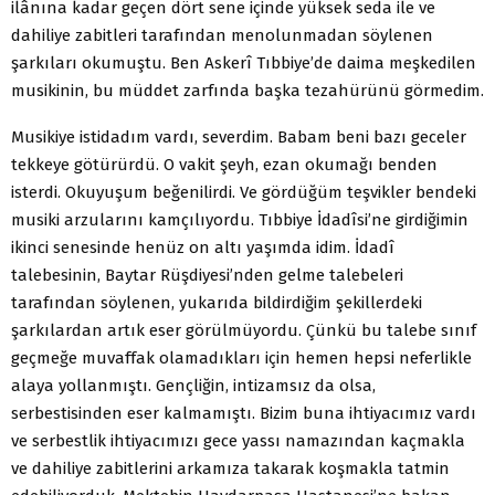
ilânına kadar geçen dört sene içinde yüksek seda ile ve
dahiliye zabitleri tarafından menolunmadan söylenen
şarkıları okumuştu. Ben Askerî Tıbbiye’de daima meşkedilen
musikinin, bu müddet zarfında başka tezahürünü görmedim.
Musikiye istidadım vardı, severdim. Babam beni bazı geceler
tekkeye götürürdü. O vakit şeyh, ezan okumağı benden
isterdi. Okuyuşum beğenilirdi. Ve gördüğüm teşvikler bendeki
musiki arzularını kamçılıyordu. Tıbbiye İdadîsi’ne girdiğimin
ikinci senesinde henüz on altı yaşımda idim. İdadî
talebesinin, Baytar Rüşdiyesi’nden gelme talebeleri
tarafından söylenen, yukarıda bildirdiğim şekillerdeki
şarkılardan artık eser görülmüyordu. Çünkü bu talebe sınıf
geçmeğe muvaffak olamadıkları için hemen hepsi neferlikle
alaya yollanmıştı. Gençliğin, intizamsız da olsa,
serbestisinden eser kalmamıştı. Bizim buna ihtiyacımız vardı
ve serbestlik ihtiyacımızı gece yassı namazından kaçmakla
ve dahiliye zabitlerini arkamıza takarak koşmakla tatmin