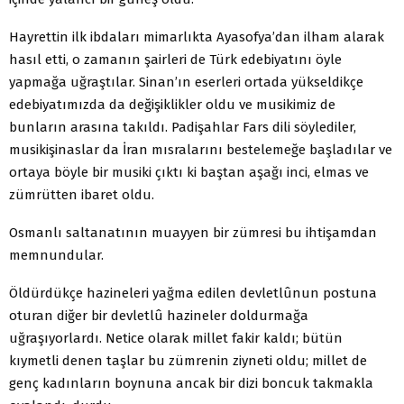
Hayrettin ilk ibdaları mimarlıkta Ayasofya’dan ilham alarak
hasıl etti, o zamanın şairleri de Türk edebiyatını öyle
yapmağa uğraştılar. Sinan’ın eserleri ortada yükseldikçe
edebiyatımızda da değişiklikler oldu ve musikimiz de
bunların arasına takıldı. Padişahlar Fars dili söylediler,
musikişinaslar da İran mısralarını bestelemeğe başladılar ve
ortaya böyle bir musiki çıktı ki baştan aşağı inci, elmas ve
zümrütten ibaret oldu.
Osmanlı saltanatının muayyen bir zümresi bu ihtişamdan
memnundular.
Öldürdükçe hazineleri yağma edilen devletlûnun postuna
oturan diğer bir devletlû hazineler doldurmağa
uğraşıyorlardı. Netice olarak millet fakir kaldı; bütün
kıymetli denen taşlar bu zümrenin ziyneti oldu; millet de
genç kadınların boynuna ancak bir dizi boncuk takmakla