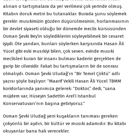
alınan o tartışmalara da yer verilmesi çok yerinde olmuş.
Kitabın doruk metni bu tutanaklar. Burada şunu söylemek
gerekir: musıkimizin gözden düşürülmesinin, horlanmasının
bir devlet siyaseti olduğu bir dönemde meclis kürsüsünden
Osman Şevki Bey’in söylediklerini söyleyebilmek bir cesaret
işiydi. Öte yandan, bunları söylerken karşısında Hasan Âli
Yücel gibi eski musıkiyi bilen, çok seven, evinde musıki
meclisleri kuran bir insanı bulması kaderin gerçekten de
garip bir cilvesidir. Fakat bu tartışmaların bir de sonrası
olmalıydı. Osman Şevki Uludağ’ın “Bir Temel Çöktü” adlı
yazısı şöyle başlıyor: “Maarif Vekili Hasan Âli Yücel TBMM
koridorlarında yanımıza gelerek: “Doktor,” dedi, “sana
müjdem var, Hüseyin Sadettin Arel’i Istanbul
Konservatuvarı’nın başına getiriyoruz.”
Osman Şevki Uludağ yeni kuşakların tanıması gereken
çokyönlü bir aydın, bir kültür ve musıki adamıdır. Bu kitabı
okuyanlar bana hak verecekler.