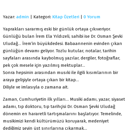
Yazar:
admin
| Kategori:
Kitap Özetleri
|
0 Yorum
Yaprakları sararmış eski bir günlük ortaya çıkıveriyor.
Günlüğü bulan İrem Ela Yıldızeli, sahibi ise Dr. Osman Şevki
Uludağ… İrem’in büyükdedesi. Babaannenin evinden çıkan
günlüğün devamı geliyor. Tozlu kutular, notalar, tarihin
sayfaları arasında kaybolmuş yazılar, dergiler, fotoğraflar,
pek çok mesele için yazılmış mektuplar…
Sonra hepsinin arasından musıki ile ilgili kısımlarının bir
araya gelişiyle ortaya çıkan bir kitap…
Diliyle ve imlasıyla o zamana ait.
Zaman, Cumhuriyetin ilk yılları… Musiki adamı, yazar, siyaset
adamı, tıp doktoru, tıp tarihçisi Dr. Osman Şevki Uludağ
dönemin en hararetli tartışmalarını başlatıyor. Temelinde,
musikimizi kendi kültürümüzü koruyarak, medeniyet
dediğimiz şeyin üst sınırlarına çıkarmak…