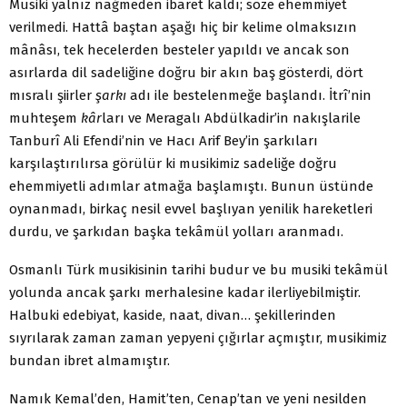
Musiki yalnız nağmeden ibaret kaldı; söze ehemmiyet
verilmedi. Hattâ baştan aşağı hiç bir kelime olmaksızın
mânâsı, tek hecelerden besteler yapıldı ve ancak son
asırlarda dil sadeliğine doğru bir akın baş gösterdi, dört
mısralı şiirler
şarkı
adı ile bestelenmeğe başlandı. İtrî’nin
muhteşem
kâr
ları ve Meragalı Abdülkadir’in nakışlarile
Tanburî Ali Efendi’nin ve Hacı Arif Bey’in şarkıları
karşılaştırılırsa görülür ki musikimiz sadeliğe doğru
ehemmiyetli adımlar atmağa başlamıştı. Bunun üstünde
oynanmadı, birkaç nesil evvel başlıyan yenilik hareketleri
durdu, ve şarkıdan başka tekâmül yolları aranmadı.
Osmanlı Türk musikisinin tarihi budur ve bu musiki tekâmül
yolunda ancak şarkı merhalesine kadar ilerliyebilmiştir.
Halbuki edebiyat, kaside, naat, divan… şekillerinden
sıyrılarak zaman zaman yepyeni çığırlar açmıştır, musikimiz
bundan ibret almamıştır.
Namık Kemal’den, Hamit’ten, Cenap’tan ve yeni nesilden