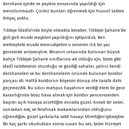
dershane içinde ve paydos esnasında yapıldığı için
menolunmazdı. Çünkü bunları öğrenmek için hususî talime
ihtiyaç yoktu.
Tıbbiye İdadîsi’nde böyle olmakla beraber, Tıbbiyei Şahane’de
gizli gizli musiki meşkleri yapıldığını işitiyorduk. Ben
mektepteki musiki mevcudiyetini o senenin ılık bir yaz
gecesinde anlamıştım. Binanın ortasında bulunan büyük
bahçe Tıbbiyei Şahane sınıflarına ait olduğu için, bizim gibi
idadî talebesinin oturduğu ve gezdiği sahalar, yalnız kendi
dershaneleri ve bu dershanelerin önünde bulunan koridor
parçası idi. Hattâ koridorun köşesini dönüp öte tarafa dahi
geçemezdik. Bu sıkıcı mahpus hayatının verdiği elem ile gece
karanlığında biraz hava almak için koridor penceresinden
başımı açık havaya arzettiğim esnada güzel, kıvrak bir sesin,
sonradan eviç ve ferahnak makamlarından olduğunu
öğrendiğim, güzel şarkılarla rakit havayı titrettiğini işitmiştim.
Bir kaç şarkı okuduktan sonra susan bu ses, bizim Hürriyet