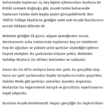
bahanesile toplanan üç beş kişinin içtimaından koskoca bir
ihtilâl cemiyeti doğduğu gibi, musiki talimi bahanesile
toplanan talebe dahi başka şeyler görüşebilirlerdi. Ben
1905’te Tıbbiye İdadîsi’ne girdiğim vakit eski musiki fasıllarının
ancak hikâyesi dillerde idi.
Mektebe girdiğim ilk günü, akşam yemeğinden sonra,
dershanenin arka sıralarında toplanan beş on talebenin
hep bir ağızdan ve yüksek sesle şarkılar söylediğini işitince
hayret etmiştim. Bu şarkılarda intizam yoktu. Mektebin
Dahiliye Müdürü Cin Ali’den bahseden ve nakaratı:
Aman da Cin Ali’m mahpus bana dar gelir, bu gençlikte alay
bana zor gelir şarkısından başka Sarayburnu’ndan geçerken,
Habibe Molla
gibi şarkılar, semaîler, maniler, koşmalar,
destanlar bu tegannilerin karışık ve gürültülü repertuvarını
teşkil ediyordu.
Bunlara musiki denilemezdi. Haşarı gençliğin bu taşkınlıkları