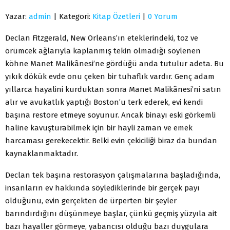
Yazar:
admin
| Kategori:
Kitap Özetleri
|
0 Yorum
Declan Fitzgerald, New Orleans’ın eteklerindeki, toz ve
örümcek ağlarıyla kaplanmış tekin olmadığı söylenen
köhne Manet Malikânesi’ne gördüğü anda tutulur adeta. Bu
yıkık dökük evde onu çeken bir tuhaflık vardır. Genç adam
yıllarca hayalini kurduktan sonra Manet Malikânesi’ni satın
alır ve avukatlık yaptığı Boston’u terk ederek, evi kendi
başına restore etmeye soyunur. Ancak binayı eski görkemli
haline kavuşturabilmek için bir hayli zaman ve emek
harcaması gerekecektir. Belki evin çekiciliği biraz da bundan
kaynaklanmaktadır.
Declan tek başına restorasyon çalışmalarına başladığında,
insanların ev hakkında söylediklerinde bir gerçek payı
olduğunu, evin gerçekten de ürperten bir şeyler
barındırdığını düşünmeye başlar, çünkü geçmiş yüzyıla ait
bazı hayaller görmeye, yabancısı olduğu bazı duygulara