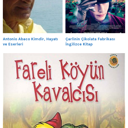
Antonio Abaco Kimdir, Hayatı
Çarlinin Çikolata Fabrikası
ve Eserleri
İngilizce Kitap