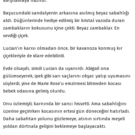
karşılamaya hazırdı.
Başucundaki sandalyenin arkasına asılmış beyaz sabahlığı
aldı. Düğünlerinde hediye edilmiş bir kristal vazoda duran
zambakların kokusunu içine çekti. Beyaz zambaklar. En
sevdiği çiçek.
Lucian’ın karısı olmadan önce, bir kavanoza konmuş kır
çiçekleriyle de idare edebilirdi.
Evde olsaydı, simdi Lucian da uyanırdı. Abigail ona
gülümseyerek, ipek gibi sarı saçlarını okşar. yatıp uyumasını
söylerdi, yine de Marie Rose’u emzirmesi bitmeden kocası
bebek odasına gelmiş olurdu.
Onu özlemişti; karnında bir sancı hissetti. Ama sabahlığını
üzerine geçirirken kocasının ertesi gün döneceğini hatırladı.
Daha sabahtan yolunu gözlemeye, atının sırtında meşeli
yoldan dörtnala gelişini beklemeye başlayacaktı.