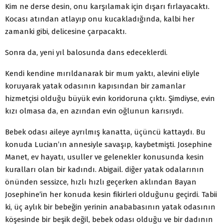
Kim ne derse desin, onu karşılamak için dışarı fırlayacaktı.
Kocası atından atlayıp onu kucakladığında, kalbi her
zamanki gibi, delicesine çarpacaktı.
Sonra da, yeni yıl balosunda dans edeceklerdi.
Kendi kendine mırıldanarak bir mum yaktı, alevini eliyle
koruyarak yatak odasının kapısından bir zamanlar
hizmetçisi olduğu büyük evin koridoruna çıktı. Şimdiyse, evin
kızı olmasa da, en azından evin oğlunun karısıydı.
Bebek odası aileye ayrılmış kanatta, üçüncü kattaydı. Bu
konuda Lucian’ın annesiyle savaşıp, kaybetmişti. Josephine
Manet, ev hayatı, usuller ve gelenekler konusunda kesin
kuralları olan bir kadındı. Abigail. diğer yatak odalarının
önünden sessizce, hızlı hızlı geçerken aklından Bayan
Josephine’in her konuda kesin fikirleri olduğunu geçirdi. Tabii
ki, üç aylık bir bebeğin yerinin anababasının yatak odasının
köşesinde bir beşik değil, bebek odası olduğu ve bir dadının