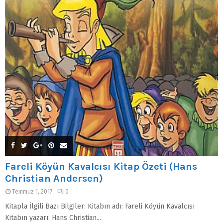
Fareli Köyün Kavalcısı Kitap Özeti (Hans
Christian Andersen)
Temmuz 1, 2017
0
Kitapla İlgili Bazı Bilgiler: Kitabın adı: Fareli Köyün Kavalcısı
Kitabın yazarı: Hans Christian...