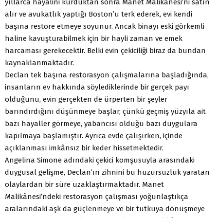
yıllarca hayalini kurduktan sonra Manet Malikânesi’ni satın
alır ve avukatlık yaptığı Boston’u terk ederek, evi kendi
başına restore etmeye soyunur. Ancak binayı eski görkemli
haline kavuşturabilmek için bir hayli zaman ve emek
harcaması gerekecektir. Belki evin çekiciliği biraz da bundan
kaynaklanmaktadır.
Declan tek başına restorasyon çalışmalarına başladığında,
insanların ev hakkında söylediklerinde bir gerçek payı
olduğunu, evin gerçekten de ürperten bir şeyler
barındırdığını düşünmeye başlar, çünkü geçmiş yüzyıla ait
bazı hayaller görmeye, yabancısı olduğu bazı duygulara
kapılmaya başlamıştır. Ayrıca evde çalışırken, içinde
açıklanması imkânsız bir keder hissetmektedir.
Angelina Simone adındaki çekici komşusuyla arasındaki
duygusal gelişme, Declan’ın zihnini bu huzursuzluk yaratan
olaylardan bir süre uzaklaştırmaktadır. Manet
Malikânesi’ndeki restorasyon çalışması yoğunlaştıkça
aralarındaki aşk da güçlenmeye ve bir tutkuya dönüşmeye