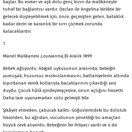
başlar. Bu esmer ve aşk dolu genç kızın da malikâneyle
tuhaf bir bağlantısı vardır. Declan ile Angelina birlikte bir
gelecek düşleyebilmek için, önce, geçmişten gelen, bataklık
kadar derin ve karanlık bir sırrı çözmek zorunda
kalacaklardır.
1
Manel Malikanesi ,Lousianna,30 Aralık 1899
Bebek ağlıyordu. Abigail uykusunun arasında, bebeğin
yumuşak, huzursuz mızmızlanmasını, battaniyelerin altında
kıpırdanan minik kollarıyla bacaklarının çıkardığı sesi
duydu. Çocuk hâlâ içindeymişçesine, onun açlığını hissetti.
Daha lam uyanamadan sütü gelmişti bile.
Şikâyet etmeden, çabucak kalktı. Göğüslerindeki bu doluluk
hissinden, bu ağrıdan, vücudunun yöneldiği bu amaçtan
büyük zevk alıyordu. Bebeğinin bir ihtiyacı vardı ve o da