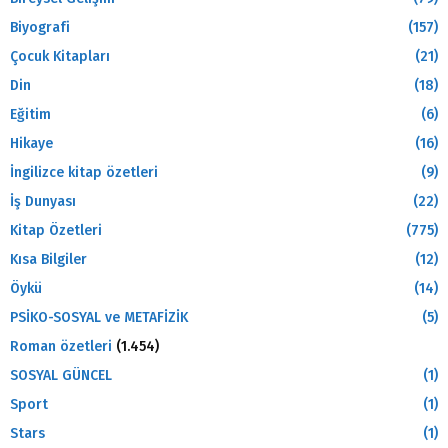
Biyografi
(157)
Çocuk Kitapları
(21)
Din
(18)
Eğitim
(6)
Hikaye
(16)
İngilizce kitap özetleri
(9)
İş Dunyası
(22)
Kitap Özetleri
(775)
Kısa Bilgiler
(12)
Öykü
(14)
PSİKO-SOSYAL ve METAFİZİK
(5)
Roman özetleri
(1.454)
SOSYAL GÜNCEL
(1)
Sport
(1)
Stars
(1)