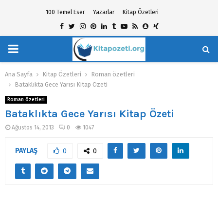
100 Temel Eser
Yazarlar
Kitap Özetleri
Facebook
Twitter
Instagram
Pinterest
Linkedin
Tumblr
Youtube
Rss
Snapchat
Xing
PRIMARY
hat
MENU
Ana Sayfa
Kitap Özetleri
Roman özetleri
Bataklıkta Gece Yarısı Kitap Özeti
Roman özetleri
Bataklıkta Gece Yarısı Kitap Özeti
Ağustos 14, 2013
0
1047
PAYLAŞ
0
0