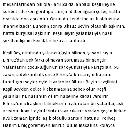
mekanlarından biri ola Çamlıca’da, ahbabı Keşfi Bey ile
sohbet ederken gördüğü sarışın dilber ilgisini çeker, hatta
oracıkta ona aşık olur. Onun da kendisine aşık olduğuna
inanmaktadır. Bundan sonra Bihruz Bey’in platonik aşkının,
hatta kurgusal aşkının, Keşfi Bey’in yalanlarıyla nasıl
şekillendiğinin komik bir hikayesi anlatılır..
Keşfi Bey, etrafında yalancılığıyla bilinen, yaşantısıyla
Bihruz’dan pek farkı olmayan sorumsuz bir gençtir.
Yalanlarını çocukluğunun saf oyunlarıyla karıştıran, bu
zararsız delikanlı ilk önce Bihruz’a bu sarışın hatunu
tanıdığını söyler, öyle ki yalanlar Bihruz Bey’in sevgilisini
Keşfi Bey’den delice kıskanmasına sebep olur. Keşfi,
yalanlarını, hatunun ölüm haberine kadar vardırır.
Bihruz’un içli aşkını bilmeksizin uydurulan bu yalanlar, aşk
acısının komik öykülerini ortaya çıkarır. Aradan geçen birkaç
aylık zaman içinde, aşık olduğu sarışın hatunu, Periveş
Hanım’ı, hiç göremeyen Bihruz, ölüm masalına kolayca