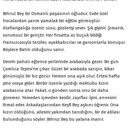
Bihruz Bey bir Osmanlı paşasının oğludur. Evde özel
hocalardan yarım yamalak bir eğitim görmüştür.
Alafrangalığa özenir, süsü, gösterişi sever. Şık giyinir. Şımarık,
sorumsuz bir gençtir. Her fırsatta az buçuk bildiği
Fransızcasıyla terziler, ayakkabıcılar ve garsonlarla konuşur.
Böylece Batılı olduğunu sanır.
Devrin pahalı eğlence yerlerinde arabasıyla gezer. Bir gün
Çamlıca Tepesi’ne çıkar. Güzel bir arabada sarışın, kibar
görünüşlü bir kız görür. Hemen ona aşık olur. Ertesi hafta
yine oraya gider. Binbir özenle yazdığı mektubu kızın
arabasına atar. Fakat, o günden sonra onu bir daha
göremez. Yemeden içmeden kesilir, zayıflar. İşini, annesini
ihmal eder. Arkadaşlarından Keşfi Bey aşkını öğrenir. Ona
kızın öldüğünü, ailesini yakından tanıdığını, bir de ablası
bulunduğunu söyler. Bihruz Bey bu yalana inanır.