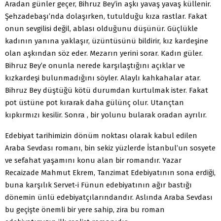
Aradan günler geçer, Bihruz Bey’in aşkı yavaş yavaş küllenir.
Şehzadebaşı’nda dolaşırken, tutulduğu kıza rastlar. Fakat
onun sevgilisi değil, ablası olduğunu düşünür. Güçlükle
kadının yanına yaklaşır, üzüntüsünü bildirir, kız kardeşine
olan aşkından söz eder. Mezarın yerini sorar. Kadın güler.
Bihruz Bey’e onunla nerede karşılaştığını açıklar ve
kızkardeşi bulunmadığını söyler. Alaylı kahkahalar atar.
Bihruz Bey düştüğü kötü durumdan kurtulmak ister. Fakat
pot üstüne pot kırarak daha gülünç olur. Utançtan
kıpkırmızı kesilir. Sonra , bir yolunu bularak oradan ayrılır.
Edebiyat tarihimizin dönüm noktası olarak kabul edilen
Araba Sevdası romanı, bin sekiz yüzlerde İstanbul’un sosyete
ve sefahat yaşamını konu alan bir romandır. Yazar
Recaizade Mahmut Ekrem, Tanzimat Edebiyatının sona erdiği,
buna karşılık Servet-i Fünun edebiyatının ağır bastığı
dönemin ünlü edebiyatçılarındandır. Aslında Araba Sevdası
bu geçişte önemli bir yere sahip, zira bu roman