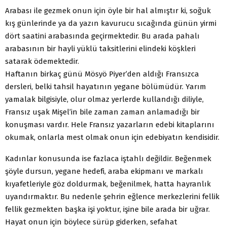
Arabası ile gezmek onun için öyle bir hal almıştır ki, soğuk
kış günlerinde ya da yazın kavurucu sıcağında günün yirmi
dört saatini arabasında geçirmektedir. Bu arada pahalı
arabasının bir hayli yüklü taksitlerini elindeki köşkleri
satarak ödemektedir.
Haftanın birkaç günü Mösyö Piyer’den aldığı Fransızca
dersleri, belki tahsil hayatının yegane bölümüdür. Yarım
yamalak bilgisiyle, olur olmaz yerlerde kullandığı diliyle,
Fransız uşak Mişel’in bile zaman zaman anlamadığı bir
konuşması vardır. Hele Fransız yazarların edebi kitaplarını
okumak, onlarla mest olmak onun için edebiyatın kendisidir.
Kadınlar konusunda ise fazlaca iştahlı değildir. Beğenmek
şöyle dursun, yegane hedefi, araba ekipmanı ve markalı
kıyafetleriyle göz doldurmak, beğenilmek, hatta hayranlık
uyandırmaktır. Bu nedenle şehrin eğlence merkezlerini fellik
fellik gezmekten başka işi yoktur, işine bile arada bir uğrar.
Hayat onun için böylece sürüp giderken, sefahat