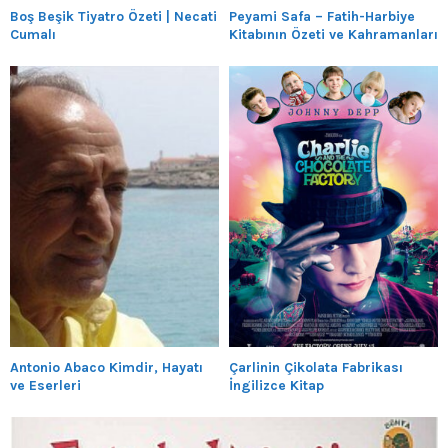
Boş Beşik Tiyatro Özeti | Necati
Peyami Safa – Fatih-Harbiye
Cumalı
Kitabının Özeti ve Kahramanları
Antonio Abaco Kimdir, Hayatı
Çarlinin Çikolata Fabrikası
ve Eserleri
İngilizce Kitap