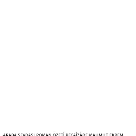
ARABA SEVDASI ROMAN ÖZETİ RECAİZÂDE MAHMUT EKREM