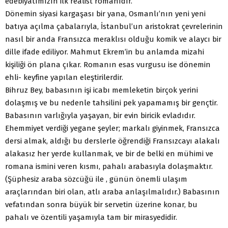
edebiyatımızın ilk realist romanıdır.
Dönemin siyasi kargaşası bir yana, Osmanlı’nın yeni yeni
batıya açılma çabalarıyla, İstanbul’un aristokrat çevrelerinin
nasıl bir anda Fransızca meraklısı olduğu komik ve alaycı bir
dille ifade ediliyor. Mahmut Ekrem’in bu anlamda mizahi
kişiliği ön plana çıkar. Romanın esas vurgusu ise dönemin
ehli- keyfine yapılan eleştirilerdir.
Bihruz Bey, babasının işi icabı memleketin birçok yerini
dolaşmış ve bu nedenle tahsilini pek yapamamış bir gençtir.
Babasının varlığıyla yaşayan, bir evin biricik evladıdır.
Ehemmiyet verdiği yegane şeyler; markalı giyinmek, Fransızca
dersi almak, aldığı bu derslerle öğrendiği Fransızcayı alakalı
alakasız her yerde kullanmak, ve bir de belki en mühimi ve
romana ismini veren kısmı, pahalı arabasıyla dolaşmaktır.
(Şüphesiz araba sözcüğü ile , günün önemli ulaşım
araçlarından biri olan, atlı araba anlaşılmalıdır.) Babasının
vefatından sonra büyük bir servetin üzerine konar, bu
pahalı ve özentili yaşamıyla tam bir mirasyedidir.