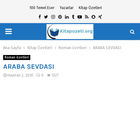
100 Temel Eser
Yazarlar
Kitap Özetleri
Facebook
Twitter
Instagram
Pinterest
Linkedin
Tumblr
Youtube
Rss
Snapchat
Xing
PRIMARY
hat
MENU
Ana Sayfa
Kitap Özetleri
Roman özetleri
ARABA SEVDASI
Roman özetleri
ARABA SEVDASI
Haziran 2, 2010
0
1327