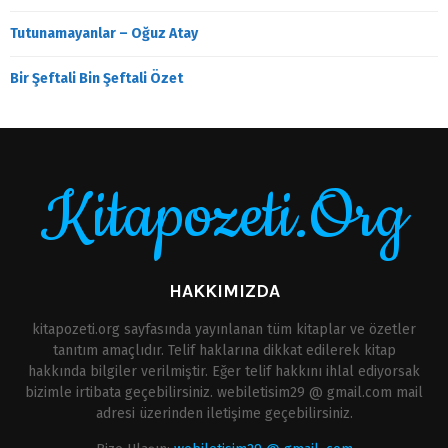
Tutunamayanlar – Oğuz Atay
Bir Şeftali Bin Şeftali Özet
Kitapozeti.Org
HAKKIMIZDA
kitapozeti.org sayfasında yayınlanan tüm kitaplar ve özetler
tanıtım amaçlıdır. Telif haklarına dikkat edilerek kitap
hakkında bilgiler verilmiştir. Eğer telif hakkını ihlal ediyorsak
bizimle irtibata geçebilirsiniz. webiletisim29 @ gmail.com mail
adresi üzerinden iletişime geçebilirsiniz.