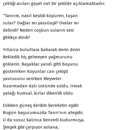
çektiği acıları gayet net bir şekilde açıklamaktadır:
“Tanrım, nasıl kesildi köpüren, taşan
sular? Dağlar mı yassûaşii? Ovalar mı
delindi? Neden coşkun suların sesi
gittikçe dindi?
Yıllarca bulutlara bakarak derin derin
Bekledik hiç gelmeyen yağmurunu
göklerin, Başaklar yandı gitti boyunu
gösterirken Koyunlar can çekişti
yavrusunu verirken Meyveler
kızarmadan dalı üstünde soldu, Irmak
yatağı kumsal, kırlar dikenlik oldu.
Eskiden güneş derdim bereketin eşidir
Bugün başucumuzda Tanrı’nın ateşidir,
O da susuz kalınca benzedi kudurmuşa,
Şimşek gibi çarpıyor aslana,