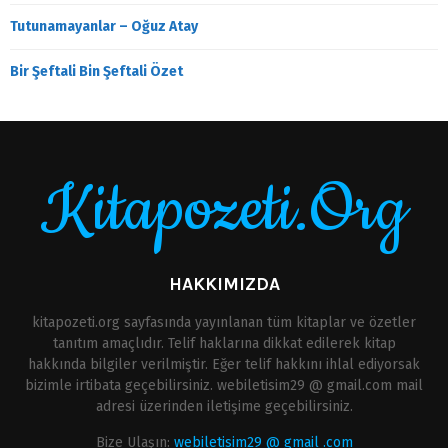
Tutunamayanlar – Oğuz Atay
Bir Şeftali Bin Şeftali Özet
Kitapozeti.Org
HAKKIMIZDA
kitapozeti.org sayfasında yayınlanan tüm kitaplar ve özetler
tanıtım amaçlıdır. Telif haklarına dikkat edilerek kitap
hakkında bilgiler verilmiştir. Eğer telif hakkını ihlal ediyorsak
bizimle irtibata geçebilirsiniz. webiletisim29 @ gmail.com mail
adresi üzerinden iletişime geçebilirsiniz.
Bize Ulaşın:
webiletisim29 @ gmail .com