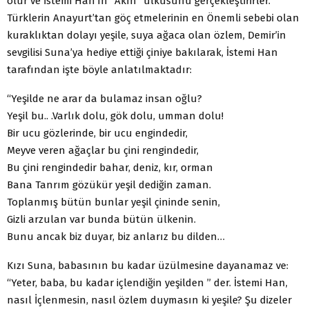
olur ve İstemi Han’ın “Akın” ülküsünü gerçekleştirirler.
Türklerin Anayurt’tan göç etmelerinin en Önemli sebebi olan
kuraklıktan dolayı yeşile, suya ağaca olan özlem, Demir’in
sevgi­lisi Suna’ya hediye ettiği çiniye bakılarak, İstemi Han
tarafından işte böyle anlatılmaktadır:
“Yeşilde ne arar da bulamaz insan oğlu?
Yeşil bu.. .Varlık dolu, gök dolu, umman dolu!
Bir ucu gözlerinde, bir ucu engindedir,
Meyve veren ağaçlar bu çini rengindedir,
Bu çini rengindedir bahar, deniz, kır, orman
Bana Tanrım gözükür yeşil dediğin zaman.
Toplanmış bütün bunlar yeşil çininde senin,
Gizli arzulan var bunda bütün ülkenin.
Bunu ancak biz duyar, biz anlarız bu dilden…
Kızı Suna, babasının bu kadar üzülmesine dayanamaz ve:
“Yeter, baba, bu kadar içlendiğin yeşilden ” der. İstemi Han,
nasıl İçlenmesin, nasıl özlem duymasın ki yeşile? Şu dizeler