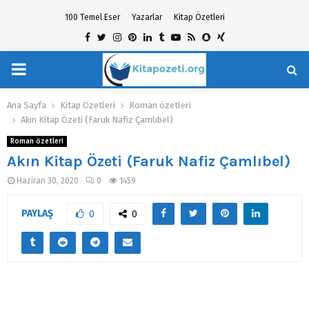
100 Temel Eser
Yazarlar
Kitap Özetleri
Facebook
Twitter
Instagram
Pinterest
Linkedin
Tumblr
Youtube
Rss
Snapchat
Xing
PRIMARY
hat
MENU
Ana Sayfa
Kitap Özetleri
Roman özetleri
Akın Kitap Özeti (Faruk Nafiz Çamlıbel)
Roman özetleri
Akın Kitap Özeti (Faruk Nafiz Çamlıbel)
Haziran 30, 2020
0
1459
PAYLAŞ
0
0