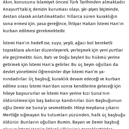
Akın, konusunu İslamiyet öncesi Türk Tarihinden almakta­dır.
Anayurt’taki iç denizin kuruması olayı, şiir-piyes biçiminde,
destan olarak anlatılmaktadır. Yıllarca süren kuraklığın
sona er­mesi için, yasa gereğince, İhtiyar Hakan İstemi Han’ın
kurban edilmesi gerekmektedir.
İstemi Han’ın hedefi ise, suyu, yeşili, ağacı bol bereketli
topraklara akınlar düzenleyerek, yerleşmek için yeni yurtlar
ele geçirmektir. Gün, Batı ve Doğu beyleri bu hükmü yerine
getirmek için İstemi Han’a gelirler. Bu üç beyin oğullan da
devlet yönetimini Öğrensinler diye İstemi Han’m ya­
nındadırlar. Üç başbuğ, kuraklık devam edeceği ve kurban
edilme sırası İstemi Han’dan sonra kendilerine geleceği için
hileye başvu­rurlar ve İstemi Han yerine kızı Suna’nın
öldürülmesi için baş bakıcıyı kandırırlar. Gün Başbuğunun
oğlu Demir ise Suna’yı sevmektedir. Hileyi meydana çıkarır.
Mertliğe sığmayan bu tu­tumları yüzünden, halk üç başbuğu
öldürür. Bunların oğullan Bumin, Bayan ve Demir başbuğ