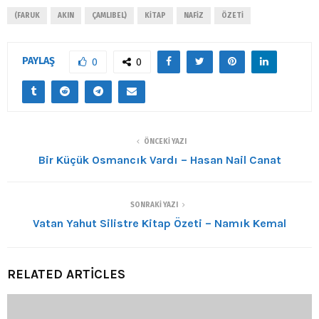
(FARUK
AKIN
ÇAMLIBEL)
KITAP
NAFIZ
ÖZETI
PAYLAŞ
0
0
ÖNCEKI YAZI
Bir Küçük Osmancık Vardı – Hasan Nail Canat
SONRAKI YAZI
Vatan Yahut Silistre Kitap Özeti – Namık Kemal
RELATED ARTICLES