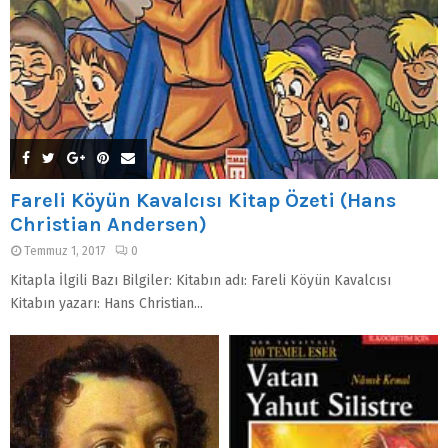
Fareli Köyün Kavalcısı Kitap Özeti (Hans
Christian Andersen)
Temmuz 1, 2017
0
Kitapla İlgili Bazı Bilgiler: Kitabın adı: Fareli Köyün Kavalcısı
Kitabın yazarı: Hans Christian...