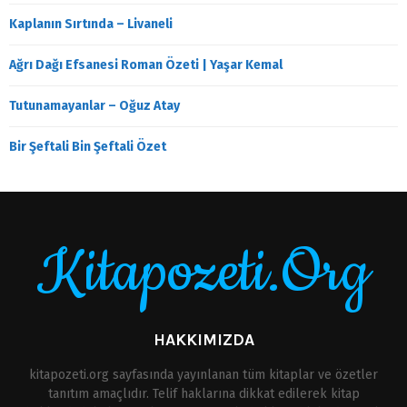
Kaplanın Sırtında – Livaneli
Ağrı Dağı Efsanesi Roman Özeti | Yaşar Kemal
Tutunamayanlar – Oğuz Atay
Bir Şeftali Bin Şeftali Özet
Kitapozeti.Org
HAKKIMIZDA
kitapozeti.org sayfasında yayınlanan tüm kitaplar ve özetler
tanıtım amaçlıdır. Telif haklarına dikkat edilerek kitap