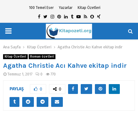
100 Temel Eser
Yazarlar
Kitap Özetleri
Facebook
Twitter
Instagram
Pinterest
Linkedin
Tumblr
Youtube
Rss
Snapchat
Xing
PRIMARY
hat
MENU
Ana Sayfa
Kitap Özetleri
Agatha Christie Acı Kahve ekitap indir
Kitap Özetleri
Roman özetleri
Agatha Christie Acı Kahve ekitap indir
Temmuz 1, 2017
0
770
PAYLAŞ
0
0