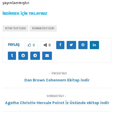
yayınlanmıştır.
İNDİRMEK İÇİN TIKLAYINIZ
KITAP ÖZETLERI
ROMAN ÖZETLERI
PAYLAŞ
0
0
ÖNCEKI YAZI
Dan Brown Cehennem Ekitap indir
SONRAKI YAZI
Agatha Christie-Hercule Poirot İz Üstünde ekitap indir